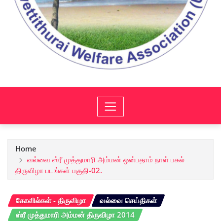
Home
வல்வை ஸ்ரீ முத்துமாரி அம்மன் ஒன்பதாம் நாள் பகல்
திருவிழா படங்கள் பகுதி-02.
கோவில்கள் - திருவிழா
வல்வை செய்திகள்
ஸ்ரீ முத்துமாரி அம்மன் திருவிழா 2014