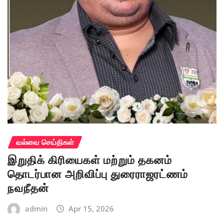
வல்வை செய்திகள்
இறுதிக் கிரியைகள் மற்றும் தகனம்
தொடர்பான அறிவிப்பு துரைராஜரட்ணம்
நவநீதன்
admin
Apr 15, 2026