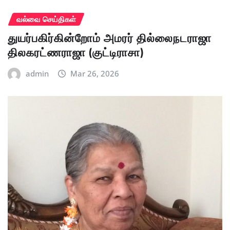
வல்வை செய்திகள்
துயர்பகிர்கின்றோம் அமரர் தில்லைநடராஜா
திலகரட்ணராஜா (குட்டிராசா)
admin
Mar 26, 2026