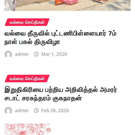
வல்வை செய்திகள்
வல்வை தீருவில் புட்டணிபிள்ளையார் 7ம்
நாள் பகல் திருவிழா
admin
Mar 1, 2026
வல்வை செய்திகள்
இறுதிகிரியை பற்றிய அறிவித்தல் அமரர்
சடாட் சரசுந்தரம் குகநாதன்
admin
Feb 28, 2026