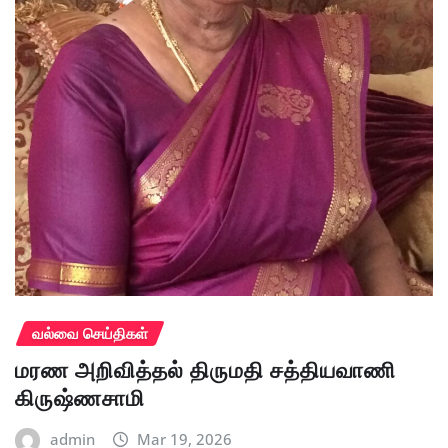
வல்வை செய்திகள்
மரண அறிவித்தல் திருமதி சத்தியவாணி
கிருஷ்ணசாமி
admin
Mar 19, 2026