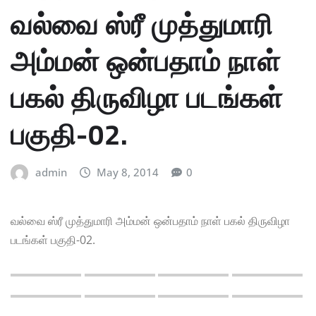
வல்வை ஸ்ரீ முத்துமாரி
அம்மன் ஒன்பதாம் நாள்
பகல் திருவிழா படங்கள்
பகுதி-02.
admin
May 8, 2014
0
வல்வை ஸ்ரீ முத்துமாரி அம்மன் ஒன்பதாம் நாள் பகல் திருவிழா
படங்கள் பகுதி-02.