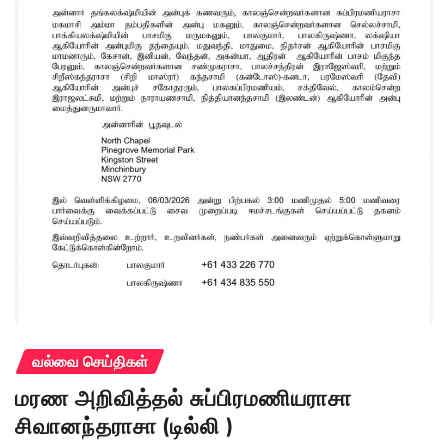
வல்வை செய்திகள்
மரண அறிவித்தல் சுப்பிரமணியராசா
சிவானந்தராசா (டில்லி )