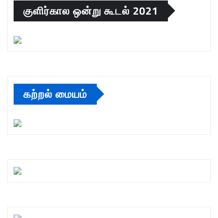
குளிர்கால ஒன்று கூடல் 2021
கற்றல் மையம்