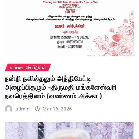
வல்வை செய்திகள்
நன்றி நவில்தலும் அந்தியேட்டி
அழைப்பிதழும் -திருமதி மங்களேஸ்வரி
நவரெத்தினம் (வண்ணம் அக்கா )
admin
Mar 16, 2026