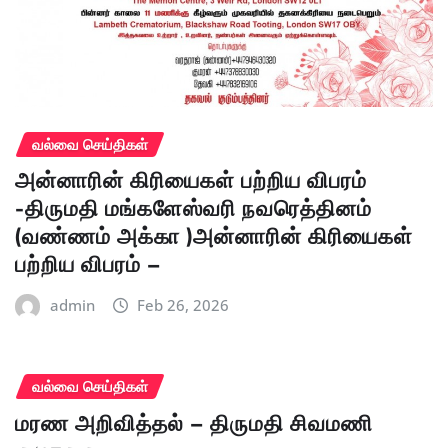
வல்வை செய்திகள்
அன்னாரின் கிரியைகள் பற்றிய விபரம்
-திருமதி மங்களேஸ்வரி நவரெத்தினம்
(வண்ணம் அக்கா )அன்னாரின் கிரியைகள்
பற்றிய விபரம் –
admin
Feb 26, 2026
வல்வை செய்திகள்
மரண அறிவித்தல் – திருமதி சிவமணி