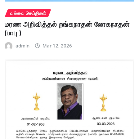
வல்வை செய்திகள்
மரண அறிவித்தல் றங்கநாதன் லோகநாதன்
(பாபு )
admin
Mar 12, 2026