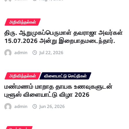
அறிவித்தல்கள்
திரு. ஆறுமுகப்பெருமாள் தவராஜா அவர்கள்
15.07.2026 அன்று இறைபாதமடைந்தார்.
admin
Jul 22, 2026
அறிவித்தல்கள்
விளையாட்டு செய்திகள்
மண்மணம் மாறாத தாயக உணவுகளுடன்
புளூஸ் விளையாட்டு விழா 2026
admin
Jun 26, 2026