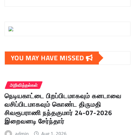
YOU MAY HAVE MISSED
அறிவித்தல்கள்
நெடியகாட்டை பிறப்பிடமாகவும் கனடாவை
வசிப்பிடமாகவும் கொண்ட திருமதி
சிவரூபராணி நந்தகுமார் 24-07-2026
இறைவனடி சேர்ந்தார்
admin
Aug 1, 2026