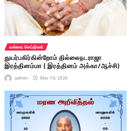
வல்வை செய்திகள்
துயர்பகிர்கின்றோம் தில்லைநடராஜா
இரத்தினம்மா ( இரத்தினம் அக்கா/ஆச்சி)
admin
Mar 14, 2026