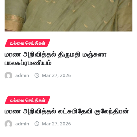
வல்வை செய்திகள்
மரண அறிவித்தல் திருமதி மஞ்சுளா
பாலசுப்ரமணியம்
admin
Mar 27, 2026
வல்வை செய்திகள்
மரண அறிவித்தல் லட்சுமிதேவி குலேந்திரன்
admin
Mar 27, 2026