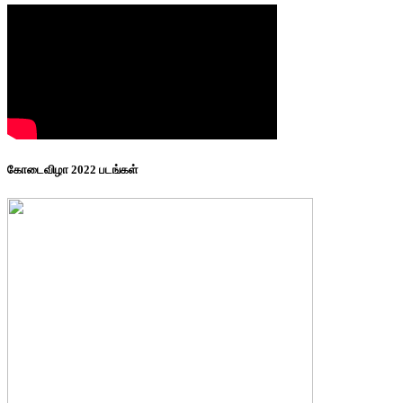
கோடைவிழா 2022 படங்கள்