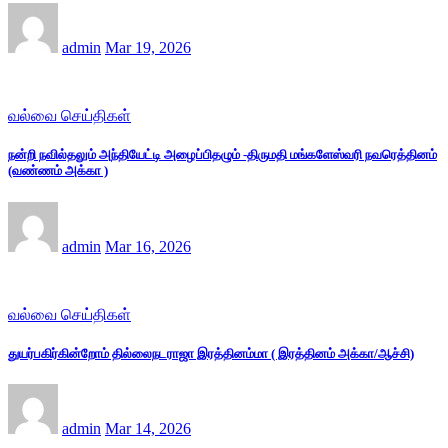
admin
Mar 19, 2026
வல்வை செய்திகள்
நன்றி நவில்தலும் அந்தியேட்டி அழைப்பிதழும் -திருமதி மங்களேஸ்வரி நவரெத்தினம்
(வண்ணம் அக்கா )
admin
Mar 16, 2026
வல்வை செய்திகள்
துயர்பகிர்கின்றோம் தில்லைநடராஜா இரத்தினம்மா ( இரத்தினம் அக்கா/ஆச்சி)
admin
Mar 14, 2026