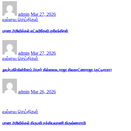
admin
Mar 27, 2026
வல்வை செய்திகள்
மரண அறிவித்தல் லட்சுமிதேவி குலேந்திரன்
admin
Mar 27, 2026
வல்வை செய்திகள்
துயர்பகிர்கின்றோம் அமரர் தில்லைநடராஜா திலகரட்ணராஜா (குட்டிராசா)
admin
Mar 26, 2026
வல்வை செய்திகள்
மரண அறிவித்தல் திருமதி சத்தியவாணி கிருஷ்ணசாமி