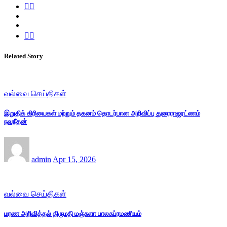
Related Story
வல்வை செய்திகள்
இறுதிக் கிரியைகள் மற்றும் தகனம் தொடர்பான அறிவிப்பு துரைராஜரட்ணம்
நவநீதன்
admin
Apr 15, 2026
வல்வை செய்திகள்
மரண அறிவித்தல் திருமதி மஞ்சுளா பாலசுப்ரமணியம்