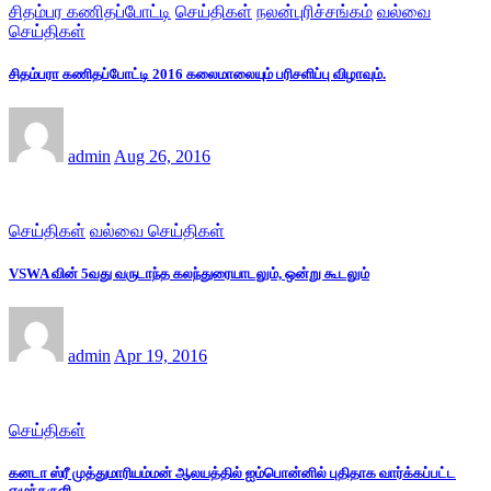
சிதம்பர கணிதப்போட்டி
செய்திகள்
நலன்புரிச்சங்கம்
வல்வை
செய்திகள்
சிதம்பரா கணிதப்போட்டி 2016 கலைமாலையும் பரிசளிப்பு விழாவும்.
admin
Aug 26, 2016
செய்திகள்
வல்வை செய்திகள்
VSWA வின் 5வது வருடாந்த கலந்துரையாடலும், ஒன்று கூடலும்
admin
Apr 19, 2016
செய்திகள்
கனடா ஸ்ரீ முத்துமாரியம்மன் ஆலயத்தில் ஐம்பொன்னில் புதிதாக வார்க்கப்பட்ட
எழுந்தருளி