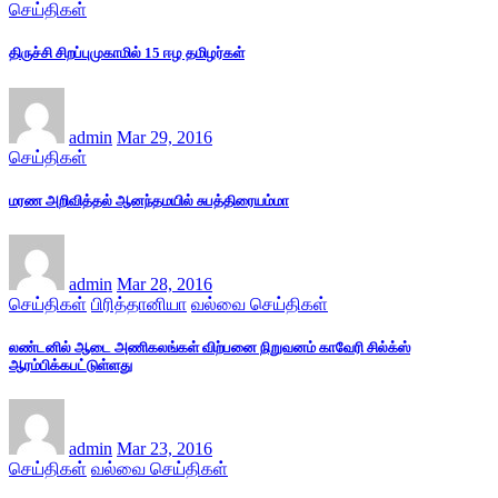
செய்திகள்
திருச்சி சிறப்புமுகாமில் 15 ஈழ தமிழர்கள்
admin
Mar 29, 2016
செய்திகள்
மரண அறிவித்தல் ஆனந்தமயில் சுபத்திரையம்மா
admin
Mar 28, 2016
செய்திகள்
பிரித்தானியா
வல்வை செய்திகள்
லண்டனில் ஆடை அணிகலங்கள் விற்பனை நிறுவனம் காவேரி சில்க்ஸ்
ஆரம்பிக்கபட்டுள்ளது
admin
Mar 23, 2016
செய்திகள்
வல்வை செய்திகள்