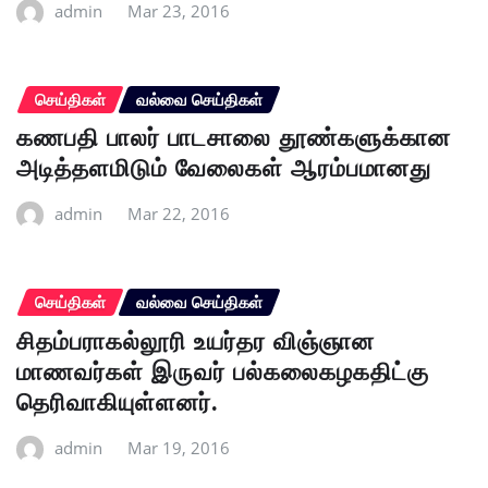
admin
Mar 23, 2016
செய்திகள்
வல்வை செய்திகள்
கணபதி பாலர் பாடசாலை தூண்களுக்கான
அடித்தளமிடும் வேலைகள் ஆரம்பமானது
admin
Mar 22, 2016
செய்திகள்
வல்வை செய்திகள்
சிதம்பராகல்லூரி உயர்தர விஞ்ஞான
மாணவர்கள் இருவர் பல்கலைகழகதிட்கு
தெரிவாகியுள்ளனர்.
admin
Mar 19, 2016