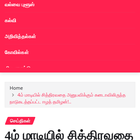
வல்வை புளூஸ்
கல்வி
அறிவித்தல்கள்
கோவில்கள்
விளையாட்டு
Home
4ம் மாடியில் சித்திரவதை அனுபவிக்கும் கனடாவிலிருந்த
நாடுகடத்தப்பட்ட ஈழத் தமிழன்!..
செய்திகள்
4ம் மாடியில் சித்திரவதை