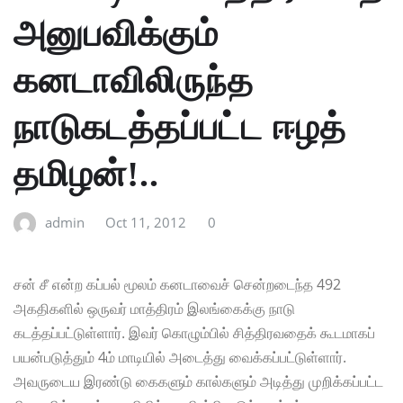
அனுபவிக்கும்
கனடாவிலிருந்த
நாடுகடத்தப்பட்ட ஈழத்
தமிழன்!..
admin
Oct 11, 2012
0
சன் சீ என்ற கப்பல் மூலம் கனடாவைச் சென்றடைந்த 492
அகதிகளில் ஒருவர் மாத்திரம் இலங்கைக்கு நாடு
கடத்தப்பட்டுள்ளார். இவர் கொழும்பில் சித்திரவதைக் கூடமாகப்
பயன்படுத்தும் 4ம் மாடியில் அடைத்து வைக்கப்பட்டுள்ளார்.
அவருடைய இரண்டு கைகளும் கால்களும் அடித்து முறிக்கப்பட்ட