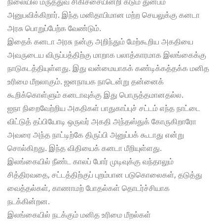
நிலையில் மருத்துவ சிகிச்சையின்றி கடும் துன்பம்
அனுபவிக்கிறார். இந்த மனிதாபிமான மற்ற செயலுக்கு கனடா
அரசு பொறுப்பேற்க வேண்டும்.
இதைக் கனடா அரசு நன்கு அறிந்தும் மேற்கூறிய அகதியை
அவருடைய விருப்பத்திற்கு மாறாக பலாத்காரமாக இலங்கைக்கு
நாடுகடத்தியுள்ளது. இது வன்மையாகக் கண்டிக்கத்தக்க மனித
உரிமை மீறலாகும். ஜனநாயக நாடென்று தன்னைக்
கூறிக்கொள்ளும் கனடாவுக்கு இது பொருத்தமானதல்ல.
ஐநா நிறைவேற்றிய அகதிகள் பாதுகாப்புச் சட்டம் எந்த நாட்டை
விட்டுத் தப்பியோடி ஒருவர் அகதி அந்தஸ்துக் கோருகிறாரோ
அவரை அந்த நாட்டிற்கே திருப்பி அனுப்பக் கூடாது என்று
சொல்கிறது. இந்த விதியைக் கனடா மீறியுள்ளது.
இலங்கையில் நீண்ட காலப் போர் முடிவுக்கு வந்தாலும்
சித்திரவதை, சட்டத்திற்குப் புறம்பான படுகொலைகள், தடுத்து
வைத்தல்கள், காணாமற் போதல்கள் தொடர்ச்சியாக
நடக்கின்றன.
இலங்கையில் நடக்கும் மனித உரிமை மீறல்கள்