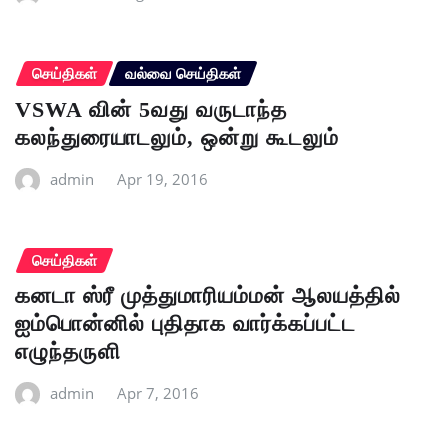
செய்திகள்
வல்வை செய்திகள்
VSWA வின் 5வது வருடாந்த
கலந்துரையாடலும், ஒன்று கூடலும்
admin
Apr 19, 2016
செய்திகள்
கனடா ஸ்ரீ முத்துமாரியம்மன் ஆலயத்தில்
ஐம்பொன்னில் புதிதாக வார்க்கப்பட்ட
எழுந்தருளி
admin
Apr 7, 2016