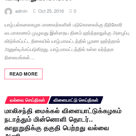
admin
Oct 25, 2016
0
யாழ்.பல்கலைகழக மாணவர்களின் படுகொலைக்கு நீதிகோரி
வடமாகாணம் முழுவது இன்றைய தினம் ஹர்த்தாலுக்கு அழைப்பு
விடுக்கப்பட்ட நிலையில் யாழ்.மாவட்டத்தில் பூரண ஹர்த்தால்
அனுஸ்டிக்கப்படுகிறது. யாழ்.மாவட்டத்தில் உள்ள வர்த்தக
நிலையங்கள்…
READ MORE
வல்வை செய்திகள்
விளையாட்டு செய்திகள்
மாலிசந்தி மைக்கல் விளையாட்டுக்கழகம்
நடாத்தும் மின்னொளி தொடர்..
காலுறுதிக்கு தகுதி பெற்றது வல்வை