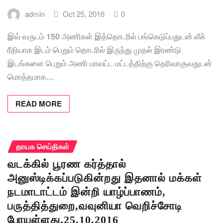
admin
Oct 25, 2016
0
இவ் வருடம் 150 அணிகள் இத்தொடரில் பங்கெடுப்பதுடன்.லீக்
ரீதியாக இடம் பெறும் தொடரில் இருந்து முதல் இரண்டு
இடங்களை பெறும் அணி மாவட்ட மட்டத்திற்கு தெரிவாகுவதுடன்
மொத்தமாக…
READ MORE
தாயக செய்திகள்
வடக்கில் பூரண கர்த்தால்
அனுஸ்டிக்கப்படுகின்றது இதனால் மக்கள்
நடமாடாட்டம் இன்றி யாழ்ப்பாணம்,
பருத்தித்துறை,வவுனியா வெறிச்சோடி
போயுள்ளது.25.10.2016