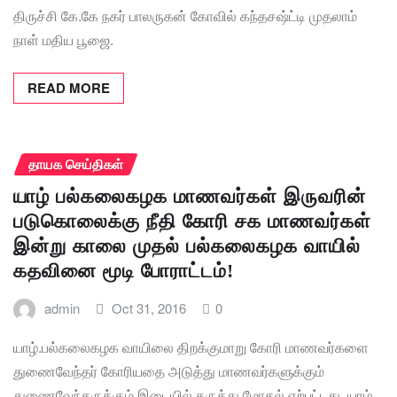
திருச்சி கே.கே நகர் பாலருகன் கோவில் கந்தசஷ்ட்டி முதலாம்
நாள் மதிய பூஜை.
READ MORE
தாயக செய்திகள்
யாழ் பல்கலைகழக மாணவர்கள் இருவரின்
படுகொலைக்கு நீதி கோரி சக மாணவர்கள்
இன்று காலை முதல் பல்கலைகழக வாயில்
கதவினை மூடி போராட்டம்!
admin
Oct 31, 2016
0
யாழ்.பல்கலைகழக வாயிலை திறக்குமாறு கோரி மாணவர்களை
துணைவேந்தர் கோரியதை அடுத்து மாணவர்களுக்கும்
துணைவேந்தருக்கும் இடையில் கருத்து மோதல் ஏற்பட்டது. யாழ்