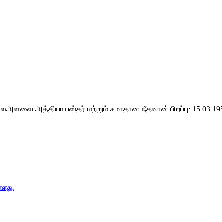
ிலஅளவை அத்தியாயஸ்தர் மற்றும் சமாதான நீதவான் பிறப்பு: 15.03.195
்ளது.