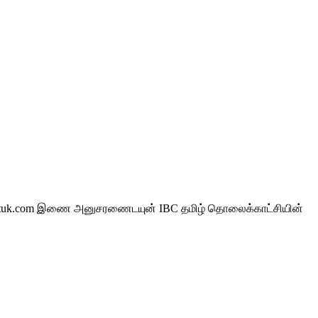
www.vvtuk.com இணை அனுசரணைடயுன் IBC தமிழ் தொலைக்காட்சியின்