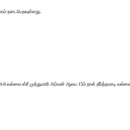
ேகம் நடைபெறவுள்ளது.
art-6 வல்வை ஸ்ரீ முத்துமாரி அம்மன் ஆலய 15ம் நாள் தீர்த்தமாடி வல்