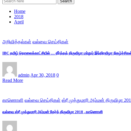
Search
Home
2018
April
அறிவித்தல்கள்
வல்வை செய்திகள்
IBC தமிழ் தொலைக்காட்சியில் … தீர்த்தத் திருவிழா மற்றும் இந்திரவிழா நிகழ்ச்சிக
admin
Apr 30, 2018
0
Read More
காணொளி
வல்வை செய்திகள்
ஸ்ரீ முத்துமாரி அம்மன் திருவிழா 20
வல்வை ஸ்ரீ முத்துமாரி அம்மன் தேர்த் திருவிழா 2018 , காணொளி