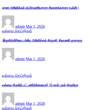
மரண அறிவித்தல் சுப்பிரமணியராசா சிவானந்தராசா (டில்லி )
admin
Mar 3, 2026
வல்வை செய்திகள்
இறுதிக்கிரியை பற்றிய அறிவித்தல் திருமதி சிவமணி குமரகுரு
admin
Mar 1, 2026
வல்வை செய்திகள்
வல்வை தீருவில் புட்டணிபிள்ளையார் 7ம் நாள் பகல் திருவிழா
admin
Mar 1, 2026
வல்வை செய்திகள்