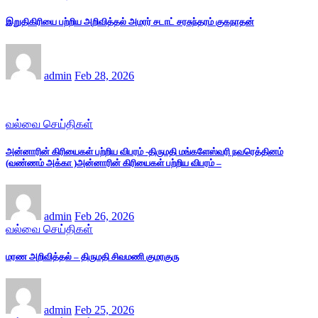
இறுதிகிரியை பற்றிய அறிவித்தல் அமரர் சடாட் சரசுந்தரம் குகநாதன்
admin
Feb 28, 2026
வல்வை செய்திகள்
அன்னாரின் கிரியைகள் பற்றிய விபரம் -திருமதி மங்களேஸ்வரி நவரெத்தினம்
(வண்ணம் அக்கா )அன்னாரின் கிரியைகள் பற்றிய விபரம் –
admin
Feb 26, 2026
வல்வை செய்திகள்
மரண அறிவித்தல் – திருமதி சிவமணி குமரகுரு
admin
Feb 25, 2026