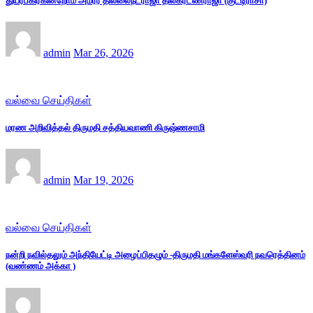
துயர்பகிர்கின்றோம் அமரர் தில்லைநடராஜா திலகரட்ணராஜா (குட்டிராசா)
admin
Mar 26, 2026
வல்வை செய்திகள்
மரண அறிவித்தல் திருமதி சத்தியவாணி கிருஷ்ணசாமி
admin
Mar 19, 2026
வல்வை செய்திகள்
நன்றி நவில்தலும் அந்தியேட்டி அழைப்பிதழும் -திருமதி மங்களேஸ்வரி நவரெத்தினம்
(வண்ணம் அக்கா )