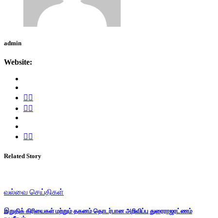
admin
Website:
Related Story
வல்வை செய்திகள்
இறுதிக் கிரியைகள் மற்றும் தகனம் தொடர்பான அறிவிப்பு துரைராஜரட்ணம்