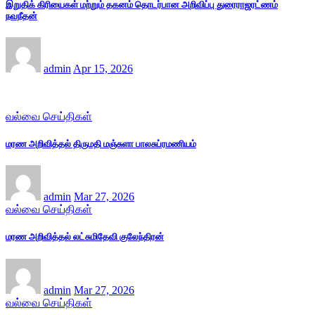
இறுதிக் கிரியைகள் மற்றும் தகனம் தொடர்பான அறிவிப்பு துரைராஜரட்ணம்
நவநீதன்
admin
Apr 15, 2026
வல்வை செய்திகள்
மரண அறிவித்தல் திருமதி மஞ்சுளா பாலசுப்ரமணியம்
admin
Mar 27, 2026
வல்வை செய்திகள்
மரண அறிவித்தல் லட்சுமிதேவி குலேந்திரன்
admin
Mar 27, 2026
வல்வை செய்திகள்