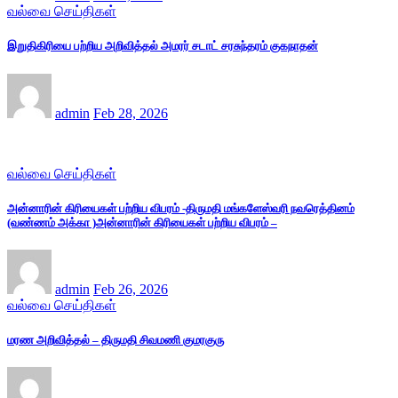
வல்வை செய்திகள்
இறுதிகிரியை பற்றிய அறிவித்தல் அமரர் சடாட் சரசுந்தரம் குகநாதன்
admin
Feb 28, 2026
வல்வை செய்திகள்
அன்னாரின் கிரியைகள் பற்றிய விபரம் -திருமதி மங்களேஸ்வரி நவரெத்தினம்
(வண்ணம் அக்கா )அன்னாரின் கிரியைகள் பற்றிய விபரம் –
admin
Feb 26, 2026
வல்வை செய்திகள்
மரண அறிவித்தல் – திருமதி சிவமணி குமரகுரு