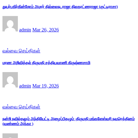
துயர்பகிர்கின்றோம் அமரர் தில்லைநடராஜா திலகரட்ணராஜா (குட்டிராசா)
admin
Mar 26, 2026
வல்வை செய்திகள்
மரண அறிவித்தல் திருமதி சத்தியவாணி கிருஷ்ணசாமி
admin
Mar 19, 2026
வல்வை செய்திகள்
நன்றி நவில்தலும் அந்தியேட்டி அழைப்பிதழும் -திருமதி மங்களேஸ்வரி நவரெத்தினம்
(வண்ணம் அக்கா )