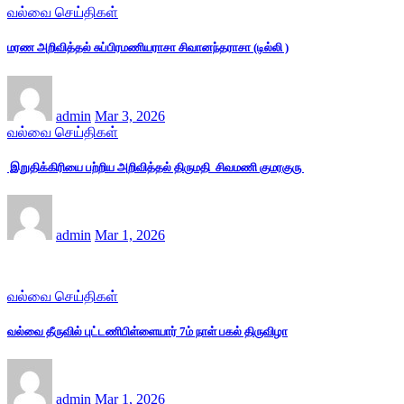
வல்வை செய்திகள்
மரண அறிவித்தல் சுப்பிரமணியராசா சிவானந்தராசா (டில்லி )
admin
Mar 3, 2026
வல்வை செய்திகள்
இறுதிக்கிரியை பற்றிய அறிவித்தல் திருமதி சிவமணி குமரகுரு
admin
Mar 1, 2026
வல்வை செய்திகள்
வல்வை தீருவில் புட்டணிபிள்ளையார் 7ம் நாள் பகல் திருவிழா
admin
Mar 1, 2026