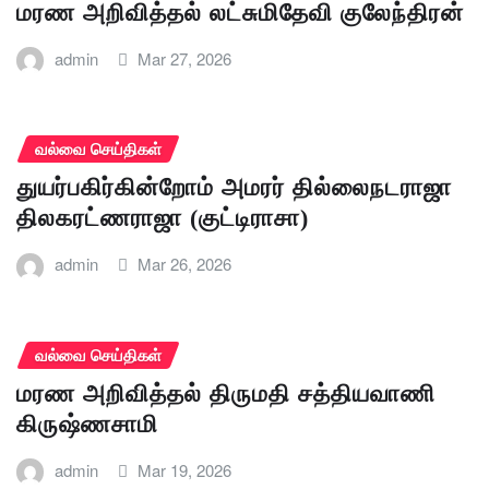
மரண அறிவித்தல் லட்சுமிதேவி குலேந்திரன்
admin
Mar 27, 2026
வல்வை செய்திகள்
துயர்பகிர்கின்றோம் அமரர் தில்லைநடராஜா
திலகரட்ணராஜா (குட்டிராசா)
admin
Mar 26, 2026
வல்வை செய்திகள்
மரண அறிவித்தல் திருமதி சத்தியவாணி
கிருஷ்ணசாமி
admin
Mar 19, 2026