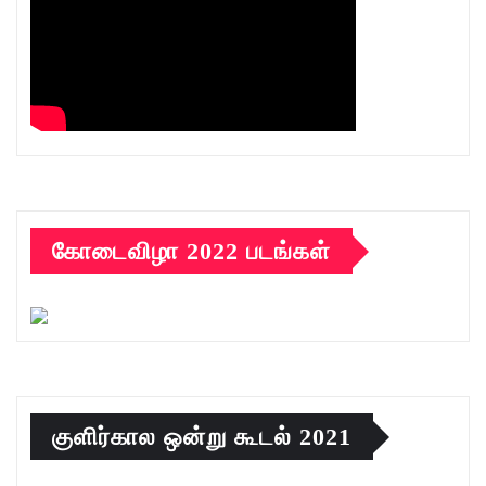
கோடைவிழா 2022 படங்கள்
குளிர்கால ஒன்று கூடல் 2021