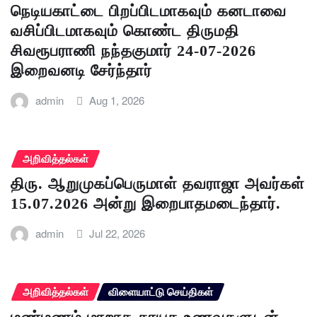
நெடியகாட்டை பிறப்பிடமாகவும் கனடாவை
வசிப்பிடமாகவும் கொண்ட திருமதி
சிவரூபராணி நந்தகுமார் 24-07-2026
இறைவனடி சேர்ந்தார்
admin
Aug 1, 2026
அறிவித்தல்கள்
திரு. ஆறுமுகப்பெருமாள் தவராஜா அவர்கள்
15.07.2026 அன்று இறைபாதமடைந்தார்.
admin
Jul 22, 2026
அறிவித்தல்கள்
விளையாட்டு செய்திகள்