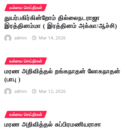
வல்வை செய்திகள்
துயர்பகிர்கின்றோம் தில்லைநடராஜா
இரத்தினம்மா ( இரத்தினம் அக்கா/ஆச்சி)
admin
Mar 14, 2026
வல்வை செய்திகள்
மரண அறிவித்தல் றங்கநாதன் லோகநாதன்
(பாபு )
admin
Mar 12, 2026
வல்வை செய்திகள்
மரண அறிவித்தல் சுப்பிரமணியராசா