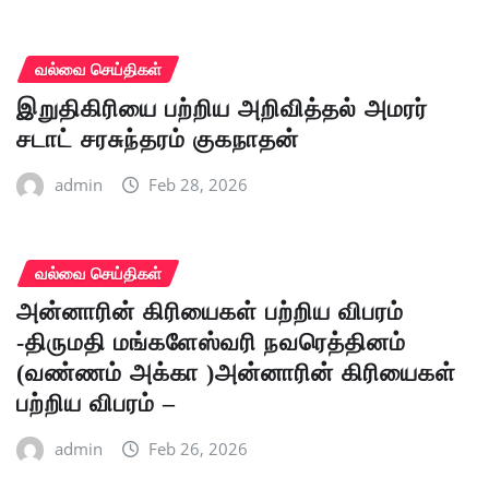
வல்வை செய்திகள்
இறுதிகிரியை பற்றிய அறிவித்தல் அமரர்
சடாட் சரசுந்தரம் குகநாதன்
admin
Feb 28, 2026
வல்வை செய்திகள்
அன்னாரின் கிரியைகள் பற்றிய விபரம்
-திருமதி மங்களேஸ்வரி நவரெத்தினம்
(வண்ணம் அக்கா )அன்னாரின் கிரியைகள்
பற்றிய விபரம் –
admin
Feb 26, 2026