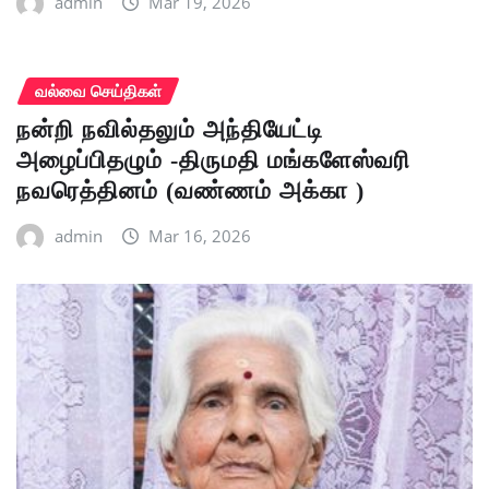
admin
Mar 19, 2026
வல்வை செய்திகள்
நன்றி நவில்தலும் அந்தியேட்டி
அழைப்பிதழும் -திருமதி மங்களேஸ்வரி
நவரெத்தினம் (வண்ணம் அக்கா )
admin
Mar 16, 2026