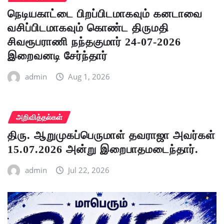
நெடியகாட்டை பிறப்பிடமாகவும் கனடாவை
வசிப்பிடமாகவும் கொண்ட திருமதி
சிவரூபராணி நந்தகுமார் 24-07-2026
இறைவனடி சேர்ந்தார்
admin
Aug 1, 2026
அறிவித்தல்கள்
திரு. ஆறுமுகப்பெருமாள் தவராஜா அவர்கள்
15.07.2026 அன்று இறைபாதமடைந்தார்.
admin
Jul 22, 2026