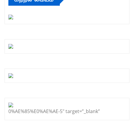
0%AE%85%E0%AE%AE-5″ target=”_blank”