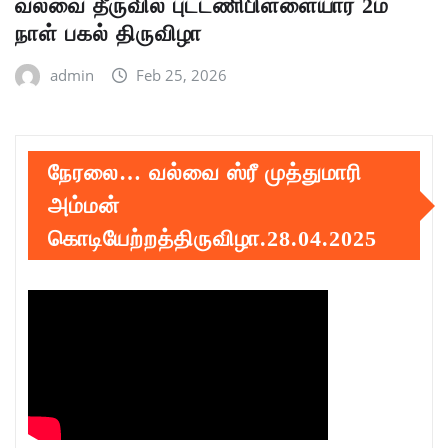
வல்வை தீருவில் புட்டணிபிள்ளையார் 2ம்
நாள் பகல் திருவிழா
admin
Feb 25, 2026
நேரலை… வல்வை ஸ்ரீ முத்துமாரி
அம்மன்
கொடியேற்றத்திருவிழா.28.04.2025