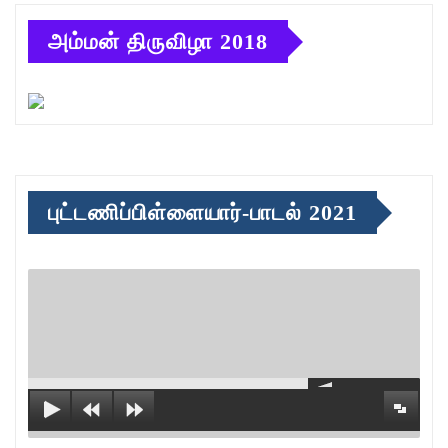
அம்மன் திருவிழா 2018
புட்டணிப்பிள்ளையார்-பாடல் 2021