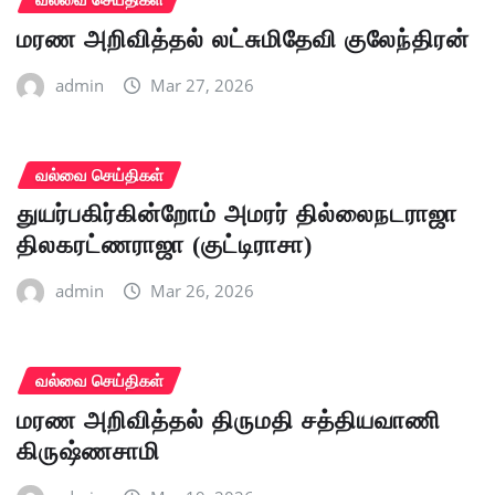
மரண அறிவித்தல் லட்சுமிதேவி குலேந்திரன்
admin
Mar 27, 2026
வல்வை செய்திகள்
துயர்பகிர்கின்றோம் அமரர் தில்லைநடராஜா
திலகரட்ணராஜா (குட்டிராசா)
admin
Mar 26, 2026
வல்வை செய்திகள்
மரண அறிவித்தல் திருமதி சத்தியவாணி
கிருஷ்ணசாமி