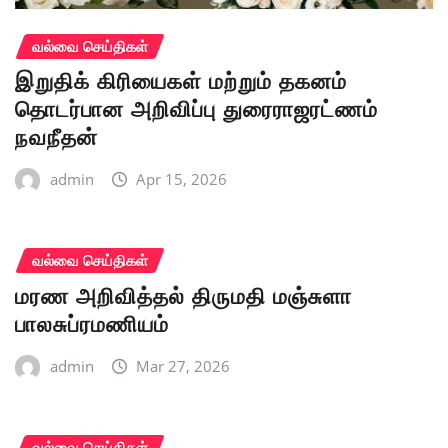
வல்வை செய்திகள்
இறுதிக் கிரியைகள் மற்றும் தகனம்
தொடர்பான அறிவிப்பு துரைராஜரட்ணம்
நவநீதன்
admin
Apr 15, 2026
வல்வை செய்திகள்
மரண அறிவித்தல் திருமதி மஞ்சுளா
பாலசுப்ரமணியம்
admin
Mar 27, 2026
வல்வை செய்திகள்