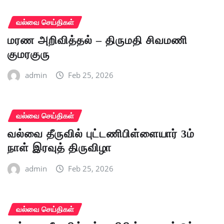
வல்வை செய்திகள்
மரண அறிவித்தல் – திருமதி சிவமணி
குமரகுரு
admin
Feb 25, 2026
வல்வை செய்திகள்
வல்வை தீருவில் புட்டணிபிள்ளையார் 3ம்
நாள் இரவுத் திருவிழா
admin
Feb 25, 2026
வல்வை செய்திகள்