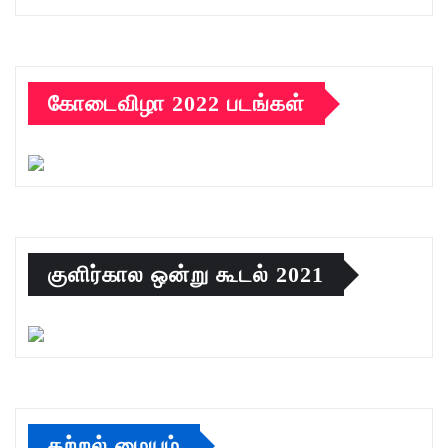
கோடைவிழா 2022 படங்கள்
குளிர்கால ஒன்று கூடல் 2021
கற்றல் மையம்