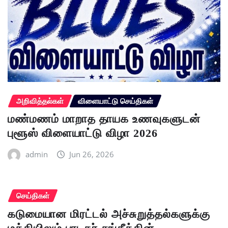
அறிவித்தல்கள்
விளையாட்டு செய்திகள்
மண்மணம் மாறாத தாயக உணவுகளுடன்
புளூஸ் விளையாட்டு விழா 2026
admin
Jun 26, 2026
செய்திகள்
கடுமையான மிரட்டல் அச்சுறுத்தல்களுக்கு