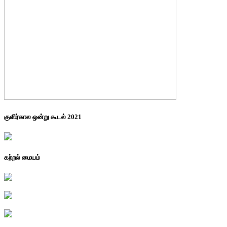
குளிர்கால ஒன்று கூடல் 2021
கற்றல் மையம்