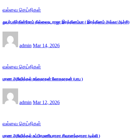
வல்வை செய்திகள்
துயர்பகிர்கின்றோம் தில்லைநடராஜா இரத்தினம்மா ( இரத்தினம் அக்கா/ஆச்சி)
admin
Mar 14, 2026
வல்வை செய்திகள்
மரண அறிவித்தல் றங்கநாதன் லோகநாதன் (பாபு )
admin
Mar 12, 2026
வல்வை செய்திகள்
மரண அறிவித்தல் சுப்பிரமணியராசா சிவானந்தராசா (டில்லி )