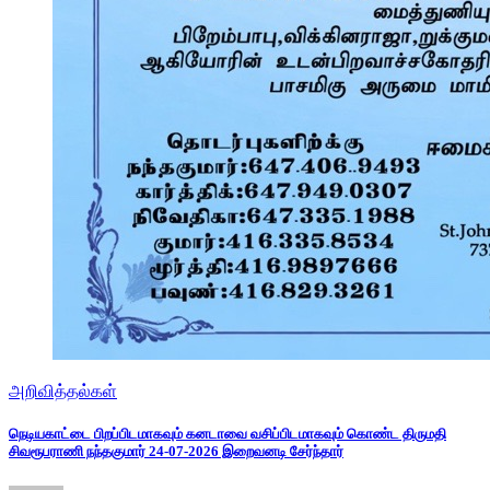
அறிவித்தல்கள்
நெடியகாட்டை பிறப்பிடமாகவும் கனடாவை வசிப்பிடமாகவும் கொண்ட திருமதி
சிவரூபராணி நந்தகுமார் 24-07-2026 இறைவனடி சேர்ந்தார்