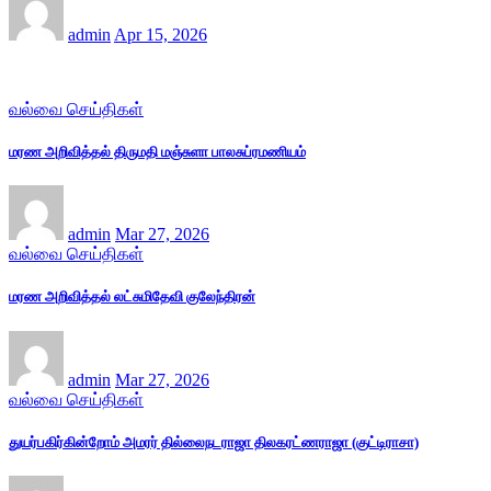
admin
Apr 15, 2026
வல்வை செய்திகள்
மரண அறிவித்தல் திருமதி மஞ்சுளா பாலசுப்ரமணியம்
admin
Mar 27, 2026
வல்வை செய்திகள்
மரண அறிவித்தல் லட்சுமிதேவி குலேந்திரன்
admin
Mar 27, 2026
வல்வை செய்திகள்
துயர்பகிர்கின்றோம் அமரர் தில்லைநடராஜா திலகரட்ணராஜா (குட்டிராசா)