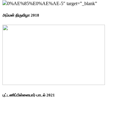
0%AE%85%E0%AE%AE-5″ target=”_blank”
அம்மன் திருவிழா 2018
புட்டணிப்பிள்ளையார்-பாடல் 2021