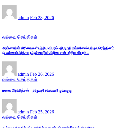
admin
Feb 28, 2026
வல்வை செய்திகள்
அன்னாரின் கிரியைகள் பற்றிய விபரம் -திருமதி மங்களேஸ்வரி நவரெத்தினம்
(வண்ணம் அக்கா )அன்னாரின் கிரியைகள் பற்றிய விபரம் –
admin
Feb 26, 2026
வல்வை செய்திகள்
மரண அறிவித்தல் – திருமதி சிவமணி குமரகுரு
admin
Feb 25, 2026
வல்வை செய்திகள்