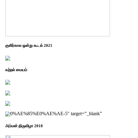
குளிர்கால ஒன்று கூடல் 2021
கற்றல் மையம்
0%AE%85%E0%AE%AE-5″ target=”_blank”
அம்மன் திருவிழா 2018