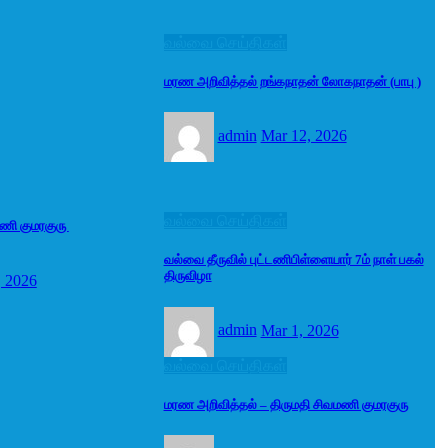
வல்வை செய்திகள்
மரண அறிவித்தல் றங்கநாதன் லோகநாதன் (பாபு )
admin
Mar 12, 2026
வல்வை செய்திகள்
மணி குமரகுரு
வல்வை தீருவில் புட்டணிபிள்ளையார் 7ம் நாள் பகல்
திருவிழா
, 2026
admin
Mar 1, 2026
வல்வை செய்திகள்
மரண அறிவித்தல் – திருமதி சிவமணி குமரகுரு