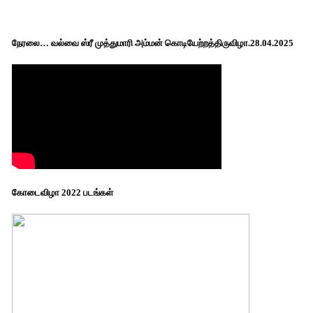
நேரலை… வல்வை ஸ்ரீ முத்துமாரி அம்மன் கொடியேற்றத்திருவிழா.28.04.2025
கோடைவிழா 2022 படங்கள்