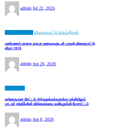
admin
Jul 22, 2026
அறிவித்தல்கள்
விளையாட்டு செய்திகள்
மண்மணம் மாறாத தாயக உணவுகளுடன் புளூஸ் விளையாட்டு
விழா 2026
admin
Jun 26, 2026
செய்திகள்
கடுமையான மிரட்டல் அச்சுறுத்தல்களுக்கு மத்தியிலும்
பாடகர் சங்கீத்தின் விடுதலையை வலியுறுத்தி போராட்டம்
admin
Jun 8, 2026