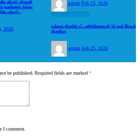
ிய விபரம் -திருமதி
admin
Feb 25, 2026
ம் (வண்ணம் அக்கா
்றிய விபரம் –
வல்வை செய்திகள்
வல்வை தீருவில் புட்டணிபிள்ளையார் 3ம் நாள் இரவுத்
6, 2026
திருவிழா
admin
Feb 25, 2026
not be published.
Required fields are marked
*
me I comment.