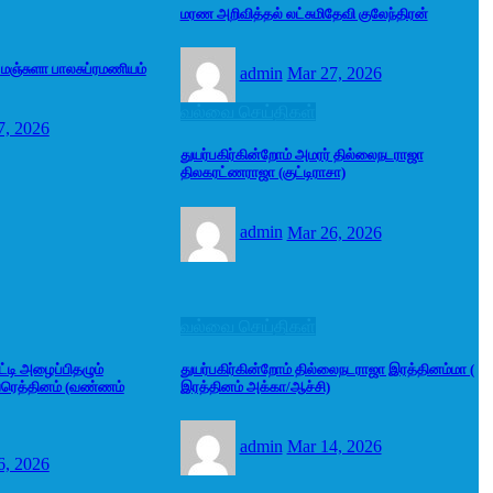
மரண அறிவித்தல் லட்சுமிதேவி குலேந்திரன்
 மஞ்சுளா பாலசுப்ரமணியம்
admin
Mar 27, 2026
வல்வை செய்திகள்
7, 2026
துயர்பகிர்கின்றோம் அமரர் தில்லைநடராஜா
திலகரட்ணராஜா (குட்டிராசா)
admin
Mar 26, 2026
வல்வை செய்திகள்
ட்டி அழைப்பிதழும்
துயர்பகிர்கின்றோம் தில்லைநடராஜா இரத்தினம்மா (
வரெத்தினம் (வண்ணம்
இரத்தினம் அக்கா/ஆச்சி)
admin
Mar 14, 2026
6, 2026