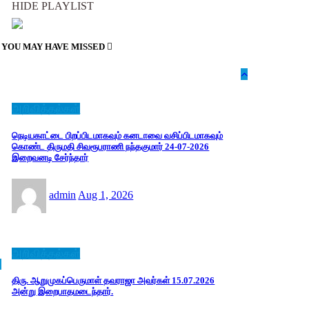
HIDE PLAYLIST
YOU MAY HAVE MISSED
அறிவித்தல்கள்
நெடியகாட்டை பிறப்பிடமாகவும் கனடாவை வசிப்பிடமாகவும்
கொண்ட திருமதி சிவரூபராணி நந்தகுமார் 24-07-2026
இறைவனடி சேர்ந்தார்
admin
Aug 1, 2026
அறிவித்தல்கள்
திரு. ஆறுமுகப்பெருமாள் தவராஜா அவர்கள் 15.07.2026
அன்று இறைபாதமடைந்தார்.