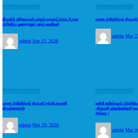
வல்வை செய்திகள்
வல்வை செய்திகள்
இறுதிக் கிரியைகள் மற்றும் தகனம் தொடர்பான
மரண அறிவித்தல் திருமதி
அறிவிப்பு துரைராஜரட்ணம் நவநீதன்
admin
Mar 2
admin
Apr 15, 2026
வல்வை செய்திகள்
வல்வை செய்திகள்
மரண அறிவித்தல் திருமதி சத்தியவாணி
நன்றி நவில்தலும் அந்தியே
கிருஷ்ணசாமி
-திருமதி மங்களேஸ்வரி ந
அக்கா )
admin
Mar 19, 2026
admin
Mar 1