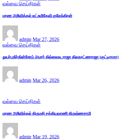
வல்வை செய்திகள்
மரண அறிவித்தல் லட்சுமிதேவி குலேந்திரன்
admin
Mar 27, 2026
வல்வை செய்திகள்
துயர்பகிர்கின்றோம் அமரர் தில்லைநடராஜா திலகரட்ணராஜா (குட்டிராசா)
admin
Mar 26, 2026
வல்வை செய்திகள்
மரண அறிவித்தல் திருமதி சத்தியவாணி கிருஷ்ணசாமி
admin
Mar 19, 2026