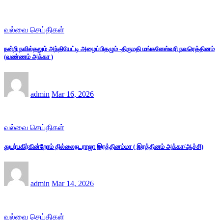
வல்வை செய்திகள்
நன்றி நவில்தலும் அந்தியேட்டி அழைப்பிதழும் -திருமதி மங்களேஸ்வரி நவரெத்தினம்
(வண்ணம் அக்கா )
admin
Mar 16, 2026
வல்வை செய்திகள்
துயர்பகிர்கின்றோம் தில்லைநடராஜா இரத்தினம்மா ( இரத்தினம் அக்கா/ஆச்சி)
admin
Mar 14, 2026
வல்வை செய்திகள்