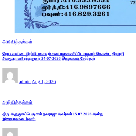
அறிவித்தல்கள்
நெடியகாட்டை பிறப்பிடமாகவும் கனடாவை வசிப்பிடமாகவும் கொண்ட திருமதி
சிவரூபராணி நந்தகுமார் 24-07-2026 இறைவனடி சேர்ந்தார்
admin
Aug 1, 2026
அறிவித்தல்கள்
திரு. ஆறுமுகப்பெருமாள் தவராஜா அவர்கள் 15.07.2026 அன்று
இறைபாதமடைந்தார்.