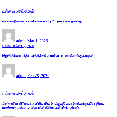
வல்வை செய்திகள்
வல்வை தீருவில் புட்டணிபிள்ளையார் 7ம் நாள் பகல் திருவிழா
admin
Mar 1, 2026
வல்வை செய்திகள்
இறுதிகிரியை பற்றிய அறிவித்தல் அமரர் சடாட் சரசுந்தரம் குகநாதன்
admin
Feb 28, 2026
வல்வை செய்திகள்
அன்னாரின் கிரியைகள் பற்றிய விபரம் -திருமதி மங்களேஸ்வரி நவரெத்தினம்
(வண்ணம் அக்கா )அன்னாரின் கிரியைகள் பற்றிய விபரம் –