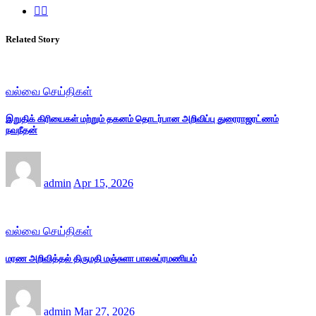
Related Story
வல்வை செய்திகள்
இறுதிக் கிரியைகள் மற்றும் தகனம் தொடர்பான அறிவிப்பு துரைராஜரட்ணம்
நவநீதன்
admin
Apr 15, 2026
வல்வை செய்திகள்
மரண அறிவித்தல் திருமதி மஞ்சுளா பாலசுப்ரமணியம்
admin
Mar 27, 2026