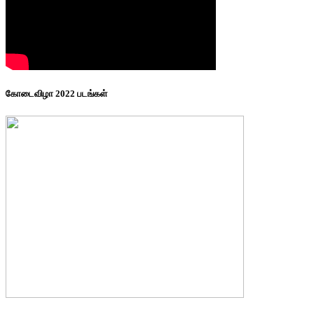
கோடைவிழா 2022 படங்கள்