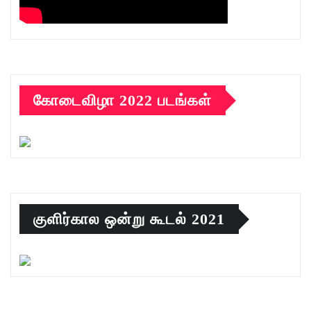
கோடைவிழா 2022 படங்கள்
குளிர்கால ஒன்று கூடல் 2021