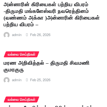
அன்னாரின் கிரியைகள் பற்றிய விபரம்
-திருமதி மங்களேஸ்வரி நவரெத்தினம்
(வண்ணம் அக்கா )அன்னாரின் கிரியைகள்
பற்றிய விபரம் –
admin
Feb 26, 2026
வல்வை செய்திகள்
மரண அறிவித்தல் – திருமதி சிவமணி
குமரகுரு
admin
Feb 25, 2026
வல்வை செய்திகள்