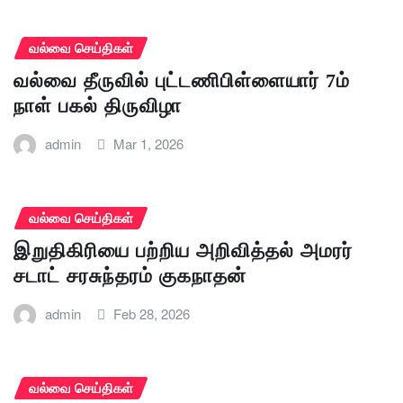
வல்வை செய்திகள்
வல்வை தீருவில் புட்டணிபிள்ளையார் 7ம்
நாள் பகல் திருவிழா
admin
Mar 1, 2026
வல்வை செய்திகள்
இறுதிகிரியை பற்றிய அறிவித்தல் அமரர்
சடாட் சரசுந்தரம் குகநாதன்
admin
Feb 28, 2026
வல்வை செய்திகள்