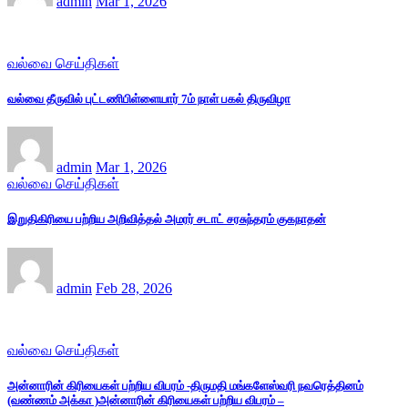
admin
Mar 1, 2026
வல்வை செய்திகள்
வல்வை தீருவில் புட்டணிபிள்ளையார் 7ம் நாள் பகல் திருவிழா
admin
Mar 1, 2026
வல்வை செய்திகள்
இறுதிகிரியை பற்றிய அறிவித்தல் அமரர் சடாட் சரசுந்தரம் குகநாதன்
admin
Feb 28, 2026
வல்வை செய்திகள்
அன்னாரின் கிரியைகள் பற்றிய விபரம் -திருமதி மங்களேஸ்வரி நவரெத்தினம்
(வண்ணம் அக்கா )அன்னாரின் கிரியைகள் பற்றிய விபரம் –