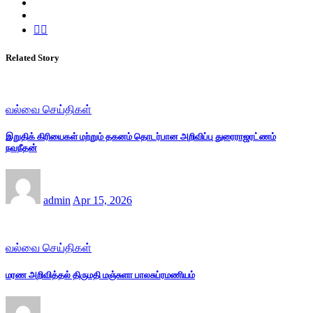
Related Story
வல்வை செய்திகள்
இறுதிக் கிரியைகள் மற்றும் தகனம் தொடர்பான அறிவிப்பு துரைராஜரட்ணம்
நவநீதன்
admin
Apr 15, 2026
வல்வை செய்திகள்
மரண அறிவித்தல் திருமதி மஞ்சுளா பாலசுப்ரமணியம்