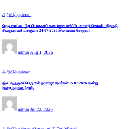
அறிவித்தல்கள்
நெடியகாட்டை பிறப்பிடமாகவும் கனடாவை வசிப்பிடமாகவும் கொண்ட திருமதி
சிவரூபராணி நந்தகுமார் 24-07-2026 இறைவனடி சேர்ந்தார்
admin
Aug 1, 2026
அறிவித்தல்கள்
திரு. ஆறுமுகப்பெருமாள் தவராஜா அவர்கள் 15.07.2026 அன்று
இறைபாதமடைந்தார்.
admin
Jul 22, 2026
அறிவித்தல்கள்
விளையாட்டு செய்திகள்