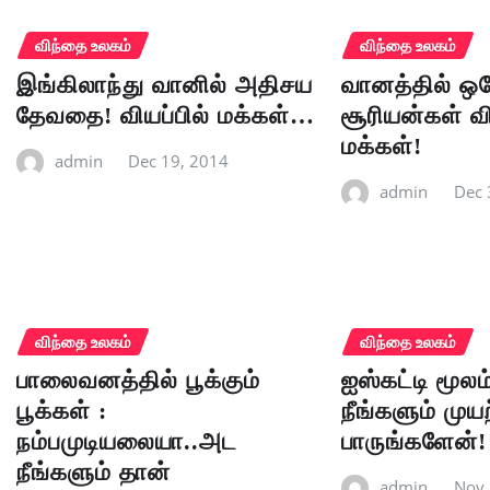
விந்தை உலகம்
விந்தை உலகம்
இங்கிலாந்து வானில் அதிசய
வானத்தில் ஒர
தேவதை! வியப்பில் மக்கள்…
சூரியன்கள் வி
மக்கள்!
admin
Dec 19, 2014
admin
Dec 
விந்தை உலகம்
விந்தை உலகம்
பாலைவனத்தில் பூக்கும்
ஐஸ்கட்டி மூலம்
பூக்கள் :
நீங்களும் முய
நம்பமுடியலையா..அட
பாருங்களேன்!
நீங்களும் தான்
admin
Nov 