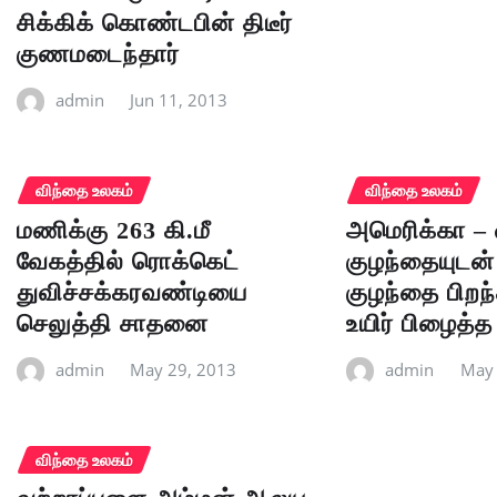
சிக்கிக் கொண்டபின் திடீர்
குணமடைந்தார்
admin
Jun 11, 2013
விந்தை உலகம்
விந்தை உலகம்
மணிக்கு 263 கி.மீ
அமெரிக்கா – 
வேகத்தில் ரொக்கெட்
குழந்தையுடன்
துவிச்சக்கரவண்டியை
குழந்தை பிறந்
செலுத்தி சாதனை
உயிர் பிழைத்த
admin
May 29, 2013
admin
May 
விந்தை உலகம்