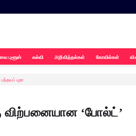
வை புளூஸ்
கல்வி
அறிவித்தல்கள்
கோவில்கள்
வி
பந்தயப் புறா
கு விற்பனையான ‘போல்ட்’