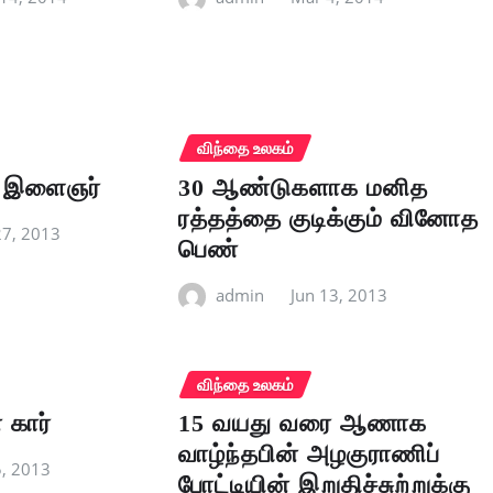
விந்தை உலகம்
ய இளைஞர்
30 ஆண்டுகளாக மனித
ரத்தத்தை குடிக்கும் வினோத
27, 2013
பெண்
admin
Jun 13, 2013
விந்தை உலகம்
கார்
15 வயது வரை ஆணாக
வாழ்ந்தபின் அழகுராணிப்
5, 2013
போட்டியின் இறுதிச்சுற்றுக்கு