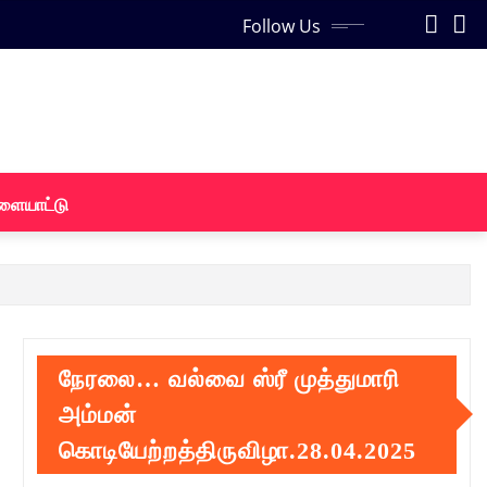
Follow Us
ளையாட்டு
நேரலை… வல்வை ஸ்ரீ முத்துமாரி
அம்மன்
கொடியேற்றத்திருவிழா.28.04.2025