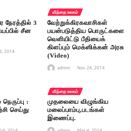
விந்தை உலகம்
ே நேரத்தில் 3
வேற்றுக்கிரகவாசிகள்
யப்பில் சீன
பயன்படுத்திய பொருட்களை
வெளியிட்டு பீதியைக்
கிளப்பும் மெக்ஸிக்கன் அரசு
3, 2014
(Video)
admin
Nov 24, 2014
விந்தை உலகம்
 நெருப்பு :
முதலையை விழுங்கிய
ற்சி செய்து
மலைப்பாம்பு,படங்கள்
இணைப்பு.
14, 2014
admin
Mar 4, 2014