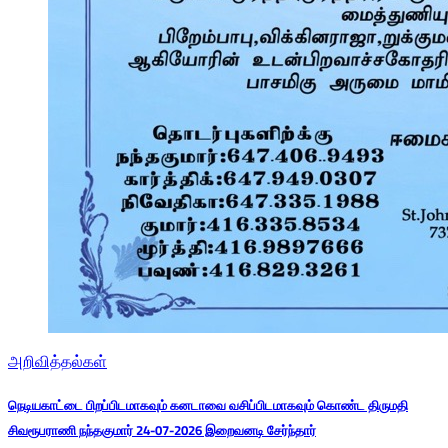
அறிவித்தல்கள்
நெடியகாட்டை பிறப்பிடமாகவும் கனடாவை வசிப்பிடமாகவும் கொண்ட திருமதி
சிவரூபராணி நந்தகுமார் 24-07-2026 இறைவனடி சேர்ந்தார்