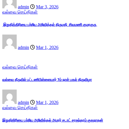
admin
Mar 3, 2026
வல்வை செய்திகள்
இறுதிக்கிரியை பற்றிய அறிவித்தல் திருமதி சிவமணி குமரகுரு
admin
Mar 1, 2026
வல்வை செய்திகள்
வல்வை தீருவில் புட்டணிபிள்ளையார் 7ம் நாள் பகல் திருவிழா
admin
Mar 1, 2026
வல்வை செய்திகள்
இறுதிகிரியை பற்றிய அறிவித்தல் அமரர் சடாட் சரசுந்தரம் குகநாதன்