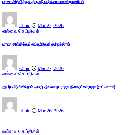
மரண அறிவித்தல் திருமதி மஞ்சுளா பாலசுப்ரமணியம்
admin
Mar 27, 2026
வல்வை செய்திகள்
மரண அறிவித்தல் லட்சுமிதேவி குலேந்திரன்
admin
Mar 27, 2026
வல்வை செய்திகள்
துயர்பகிர்கின்றோம் அமரர் தில்லைநடராஜா திலகரட்ணராஜா (குட்டிராசா)
admin
Mar 26, 2026
வல்வை செய்திகள்