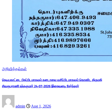
அறிவித்தல்கள்
நெடியகாட்டை பிறப்பிடமாகவும் கனடாவை வசிப்பிடமாகவும் கொண்ட திருமதி
சிவரூபராணி நந்தகுமார் 24-07-2026 இறைவனடி சேர்ந்தார்
admin
Aug 1, 2026