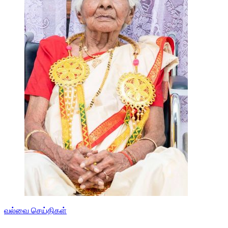
வல்வை செய்திகள்