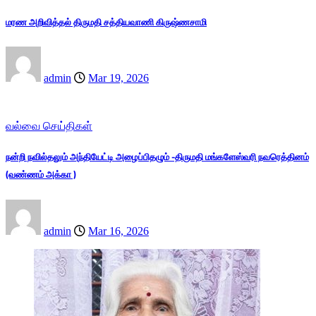
மரண அறிவித்தல் திருமதி சத்தியவாணி கிருஷ்ணசாமி
admin
Mar 19, 2026
வல்வை செய்திகள்
நன்றி நவில்தலும் அந்தியேட்டி அழைப்பிதழும் -திருமதி மங்களேஸ்வரி நவரெத்தினம்
(வண்ணம் அக்கா )
admin
Mar 16, 2026