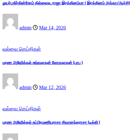
துயர்பகிர்கின்றோம் தில்லைநடராஜா இரத்தினம்மா ( இரத்தினம் அக்கா/ஆச்சி)
admin
Mar 14, 2026
வல்வை செய்திகள்
மரண அறிவித்தல் றங்கநாதன் லோகநாதன் (பாபு )
admin
Mar 12, 2026
வல்வை செய்திகள்
மரண அறிவித்தல் சுப்பிரமணியராசா சிவானந்தராசா (டில்லி )