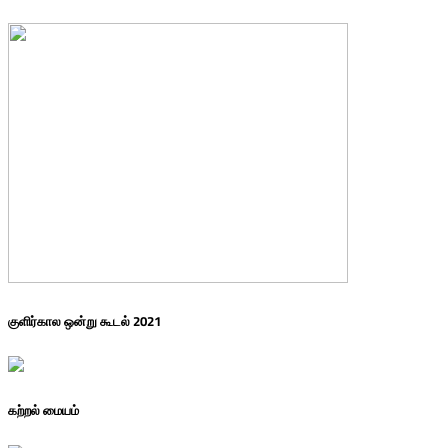
குளிர்கால ஒன்று கூடல் 2021
கற்றல் மையம்