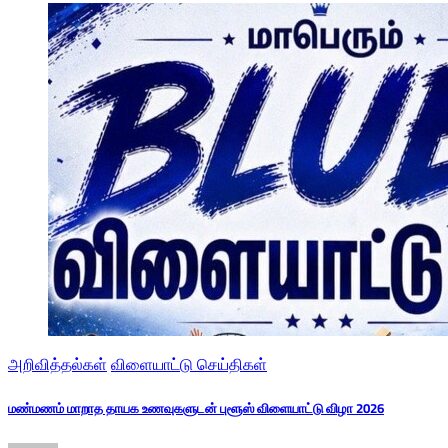
அறிவித்தல்கள்
விளையாட்டு செய்திகள்
மண்மணம் மாறாத தாயக உணவுகளுடன் புளூஸ் விளையாட்டு விழா 2026