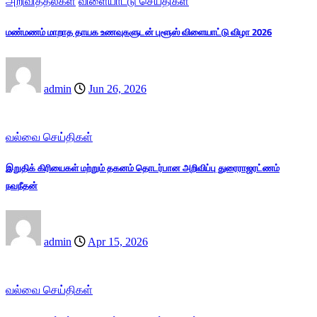
அறிவித்தல்கள்
விளையாட்டு செய்திகள்
மண்மணம் மாறாத தாயக உணவுகளுடன் புளூஸ் விளையாட்டு விழா 2026
admin
Jun 26, 2026
வல்வை செய்திகள்
இறுதிக் கிரியைகள் மற்றும் தகனம் தொடர்பான அறிவிப்பு துரைராஜரட்ணம்
நவநீதன்
admin
Apr 15, 2026
வல்வை செய்திகள்