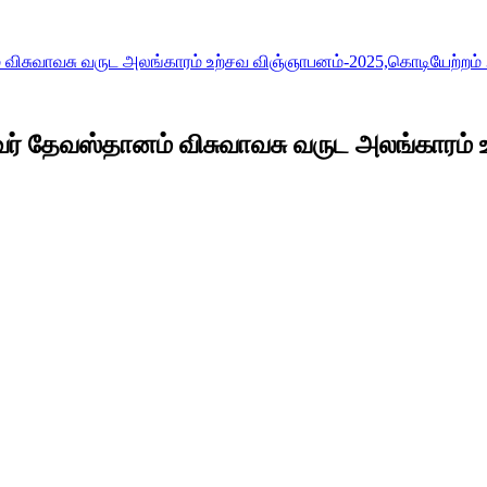
சுவாவசு வருட அலங்காரம் உற்சவ விஞ்ஞாபனம்-2025,கொடியேற்றம் 
 தேவஸ்தானம் விசுவாவசு வருட அலங்காரம் உ