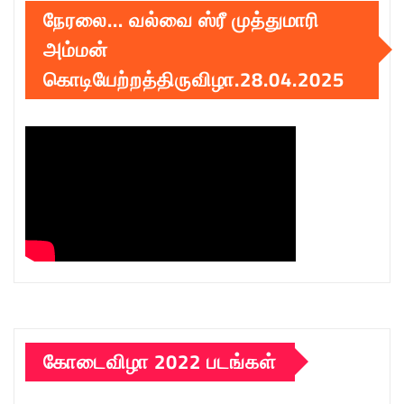
நேரலை… வல்வை ஸ்ரீ முத்துமாரி
அம்மன்
கொடியேற்றத்திருவிழா.28.04.2025
கோடைவிழா 2022 படங்கள்