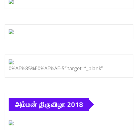
0%AE%85%E0%AE%AE-5″ target=”_blank”
அம்மன் திருவிழா 2018