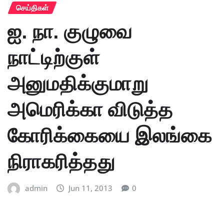
செய்திகள்
ஐ. நா. குழுவை
நாட்டிற்குள்
அனுமதிக்குமாறு
அமெரிக்கா விடுத்த
கோரிக்கையை இலங்கை
நிராகரித்தது
admin
Jun 11, 2013
0