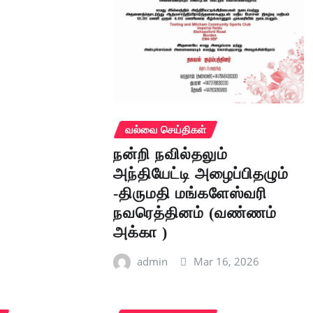
வல்வை செய்திகள்
நன்றி நவில்தலும்
அந்தியேட்டி அழைப்பிதழும்
-திருமதி மங்களேஸ்வரி
நவரெத்தினம் (வண்ணம்
அக்கா )
admin
Mar 16, 2026