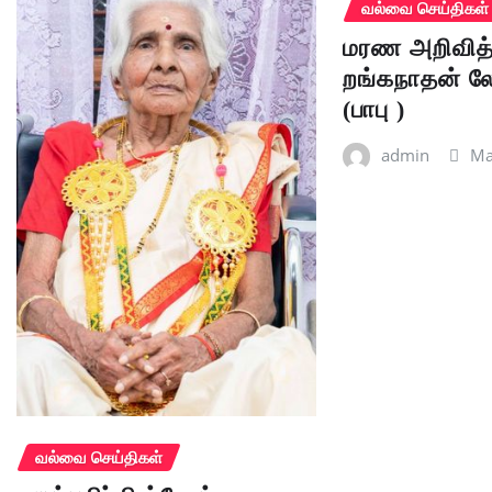
வல்வை செய்திகள்
மரண அறிவித்
றங்கநாதன் 
(பாபு )
admin
Ma
வல்வை செய்திகள்