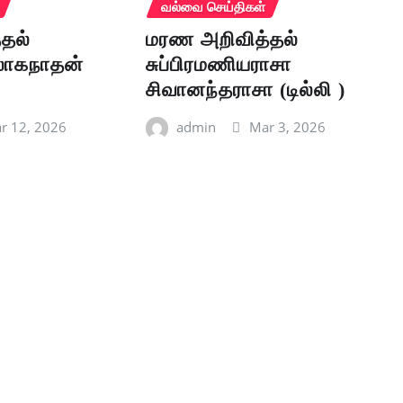
வல்வை செய்திகள்
தல்
மரண அறிவித்தல்
லோகநாதன்
சுப்பிரமணியராசா
சிவானந்தராசா (டில்லி )
r 12, 2026
admin
Mar 3, 2026