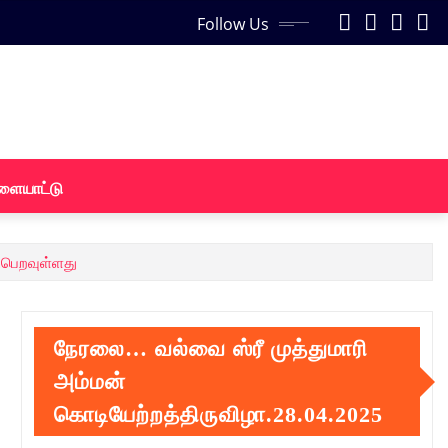
Follow Us
ளையாட்டு
ைபெறவுள்ளது
நேரலை… வல்வை ஸ்ரீ முத்துமாரி
அம்மன்
கொடியேற்றத்திருவிழா.28.04.2025