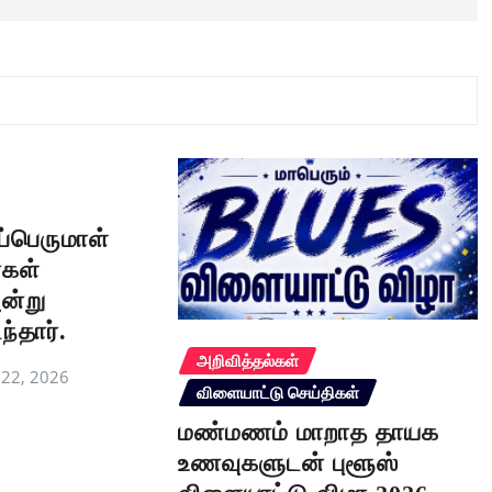
ப்பெருமாள்
்கள்
ன்று
தார்.
அறிவித்தல்கள்
l 22, 2026
விளையாட்டு செய்திகள்
மண்மணம் மாறாத தாயக
உணவுகளுடன் புளூஸ்