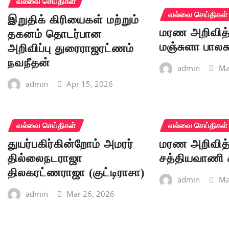
வல்வை செய்திகள்
வல்வை செய்திகள்
இறுதிக் கிரியைகள் மற்றும்
மரண அறிவித்
தகனம் தொடர்பான
மஞ்சுளா பாலச
அறிவிப்பு துரைராஜரட்ணம்
நவநீதன்
admin
Ma
admin
Apr 15, 2026
வல்வை செய்திகள்
வல்வை செய்திகள்
துயர்பகிர்கின்றோம் அமரர்
மரண அறிவித்
தில்லைநடராஜா
சத்தியவாணி 
திலகரட்ணராஜா (குட்டிராசா)
admin
Ma
admin
Mar 26, 2026