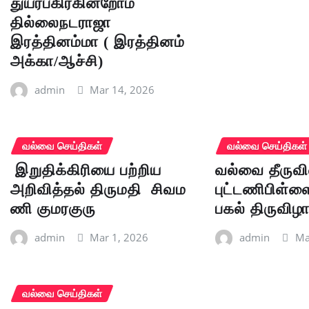
துயர்பகிர்கின்றோம்
தில்லைநடராஜா
இரத்தினம்மா ( இரத்தினம்
அக்கா/ஆச்சி)
admin
Mar 14, 2026
வல்வை செய்திகள்
வல்வை செய்திகள்
இறுதிக்கிரியை பற்றிய
வல்வை தீருவி
அறிவித்தல் திருமதி சிவம
புட்டணிபிள்ளை
ணி குமரகுரு
பகல் திருவிழ
admin
Mar 1, 2026
admin
Ma
வல்வை செய்திகள்