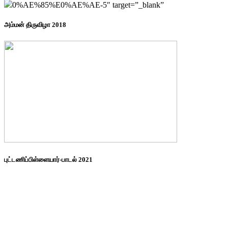
0%AE%85%E0%AE%AE-5″ target=”_blank”
அம்மன் திருவிழா 2018
புட்டணிப்பிள்ளையார்-பாடல் 2021