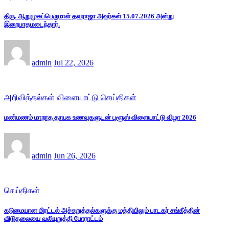
திரு. ஆறுமுகப்பெருமாள் தவராஜா அவர்கள் 15.07.2026 அன்று
இறைபாதமடைந்தார்.
admin
Jul 22, 2026
அறிவித்தல்கள்
விளையாட்டு செய்திகள்
மண்மணம் மாறாத தாயக உணவுகளுடன் புளூஸ் விளையாட்டு விழா 2026
admin
Jun 26, 2026
செய்திகள்
கடுமையான மிரட்டல் அச்சுறுத்தல்களுக்கு மத்தியிலும் பாடகர் சங்கீத்தின்
விடுதலையை வலியுறுத்தி போராட்டம்