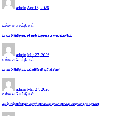
admin
Apr 15, 2026
வல்வை செய்திகள்
மரண அறிவித்தல் திருமதி மஞ்சுளா பாலசுப்ரமணியம்
admin
Mar 27, 2026
வல்வை செய்திகள்
மரண அறிவித்தல் லட்சுமிதேவி குலேந்திரன்
admin
Mar 27, 2026
வல்வை செய்திகள்
துயர்பகிர்கின்றோம் அமரர் தில்லைநடராஜா திலகரட்ணராஜா (குட்டிராசா)