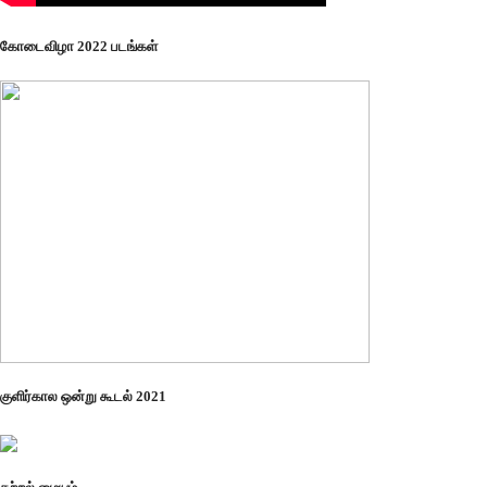
கோடைவிழா 2022 படங்கள்
குளிர்கால ஒன்று கூடல் 2021