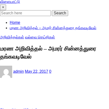
விளையாட்டு
×
Search
Home
மரண அறிவித்தல் – அமரர் சின்னத்துரை தங்கவடிவேல்
அறிவித்தல்கள்
வல்வை செய்திகள்
மரண அறிவித்தல் – அமரர் சின்னத்துரை
தங்கவடிவேல்
admin
May 22, 2017
0