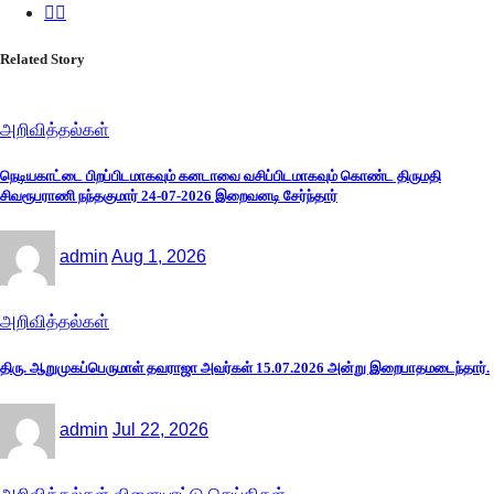
Related Story
அறிவித்தல்கள்
நெடியகாட்டை பிறப்பிடமாகவும் கனடாவை வசிப்பிடமாகவும் கொண்ட திருமதி
சிவரூபராணி நந்தகுமார் 24-07-2026 இறைவனடி சேர்ந்தார்
admin
Aug 1, 2026
அறிவித்தல்கள்
திரு. ஆறுமுகப்பெருமாள் தவராஜா அவர்கள் 15.07.2026 அன்று இறைபாதமடைந்தார்.
admin
Jul 22, 2026