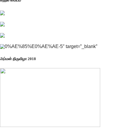
கற்றல் மையம்
0%AE%85%E0%AE%AE-5″ target=”_blank”
அம்மன் திருவிழா 2018