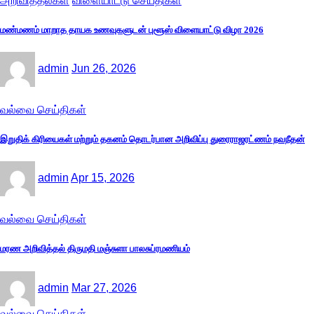
அறிவித்தல்கள்
விளையாட்டு செய்திகள்
மண்மணம் மாறாத தாயக உணவுகளுடன் புளூஸ் விளையாட்டு விழா 2026
admin
Jun 26, 2026
வல்வை செய்திகள்
இறுதிக் கிரியைகள் மற்றும் தகனம் தொடர்பான அறிவிப்பு துரைராஜரட்ணம் நவநீதன்
admin
Apr 15, 2026
வல்வை செய்திகள்
மரண அறிவித்தல் திருமதி மஞ்சுளா பாலசுப்ரமணியம்
admin
Mar 27, 2026
வல்வை செய்திகள்