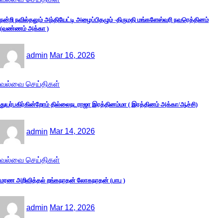
நன்றி நவில்தலும் அந்தியேட்டி அழைப்பிதழும் -திருமதி மங்களேஸ்வரி நவரெத்தினம்
(வண்ணம் அக்கா )
admin
Mar 16, 2026
வல்வை செய்திகள்
துயர்பகிர்கின்றோம் தில்லைநடராஜா இரத்தினம்மா ( இரத்தினம் அக்கா/ஆச்சி)
admin
Mar 14, 2026
வல்வை செய்திகள்
மரண அறிவித்தல் றங்கநாதன் லோகநாதன் (பாபு )
admin
Mar 12, 2026