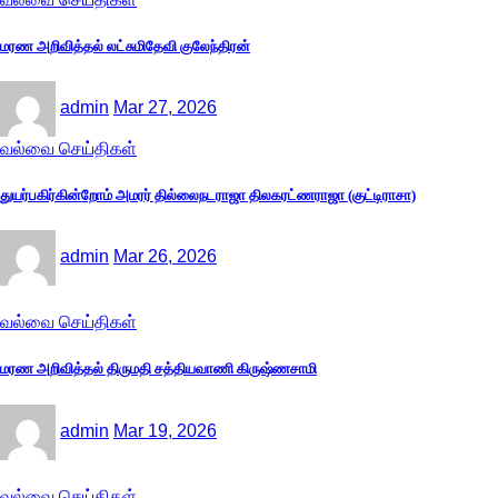
மரண அறிவித்தல் லட்சுமிதேவி குலேந்திரன்
admin
Mar 27, 2026
வல்வை செய்திகள்
துயர்பகிர்கின்றோம் அமரர் தில்லைநடராஜா திலகரட்ணராஜா (குட்டிராசா)
admin
Mar 26, 2026
வல்வை செய்திகள்
மரண அறிவித்தல் திருமதி சத்தியவாணி கிருஷ்ணசாமி
admin
Mar 19, 2026
வல்வை செய்திகள்