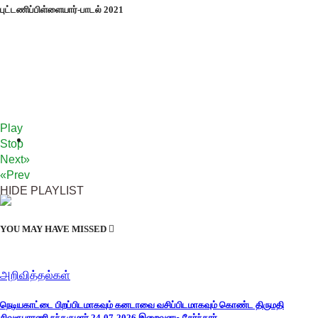
புட்டணிப்பிள்ளையார்-பாடல் 2021
Play
Stop
Next»
«Prev
HIDE PLAYLIST
YOU MAY HAVE MISSED
அறிவித்தல்கள்
நெடியகாட்டை பிறப்பிடமாகவும் கனடாவை வசிப்பிடமாகவும் கொண்ட திருமதி
சிவரூபராணி நந்தகுமார் 24-07-2026 இறைவனடி சேர்ந்தார்