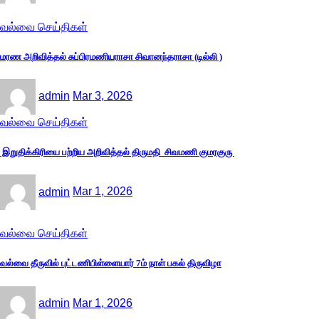
வல்வை செய்திகள்
மரண அறிவித்தல் சுப்பிரமணியராசா சிவானந்தராசா (டில்லி )
admin
Mar 3, 2026
வல்வை செய்திகள்
இறுதிக்கிரியை பற்றிய அறிவித்தல் திருமதி சிவமணி குமரகுரு
admin
Mar 1, 2026
வல்வை செய்திகள்
வல்வை தீருவில் புட்டணிபிள்ளையார் 7ம் நாள் பகல் திருவிழா
admin
Mar 1, 2026