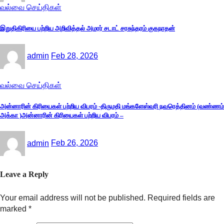
வல்வை செய்திகள்
இறுதிகிரியை பற்றிய அறிவித்தல் அமரர் சடாட் சரசுந்தரம் குகநாதன்
admin
Feb 28, 2026
வல்வை செய்திகள்
அன்னாரின் கிரியைகள் பற்றிய விபரம் -திருமதி மங்களேஸ்வரி நவரெத்தினம் (வண்ணம்
அக்கா )அன்னாரின் கிரியைகள் பற்றிய விபரம் –
admin
Feb 26, 2026
Leave a Reply
Your email address will not be published.
Required fields are
marked
*