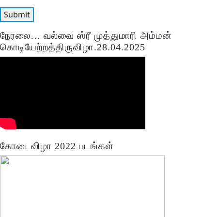
நேரலை… வல்வை ஸ்ரீ முத்துமாரி அம்மன்
கொடியேற்றத்திருவிழா.28.04.2025
கோடைவிழா 2022 படங்கள்