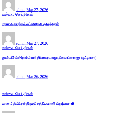
admin
Mar 27, 2026
வல்வை செய்திகள்
மரண அறிவித்தல் லட்சுமிதேவி குலேந்திரன்
admin
Mar 27, 2026
வல்வை செய்திகள்
துயர்பகிர்கின்றோம் அமரர் தில்லைநடராஜா திலகரட்ணராஜா (குட்டிராசா)
admin
Mar 26, 2026
வல்வை செய்திகள்
மரண அறிவித்தல் திருமதி சத்தியவாணி கிருஷ்ணசாமி