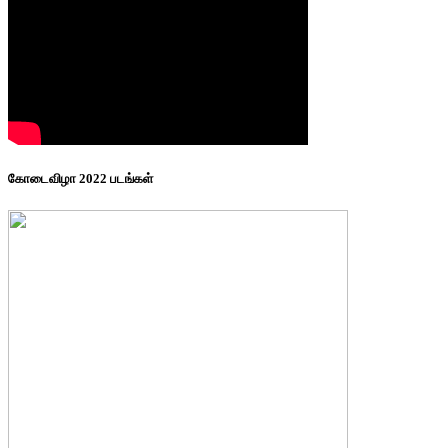
கோடைவிழா 2022 படங்கள்