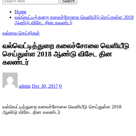
Search
Home
வல்வெட்டித்துறை கலைச்சோலை வெளியீடு செய்துள்ள 2018
ஆண்டு விசேட தின கலண்டர்
வல்வை செய்திகள்
வல்வெட்டித்துறை கலைச்சோலை வெளியீடு
செய்துள்ள 2018 ஆண்டு விசேட தின
கலண்டர்
admin
Dec 30, 2017
0
வல்வெட்டித்துறை கலைச்சோலை வெளியீடு செய்துள்ள 2018
ஆண்டு விசேட தின கலண்டர்