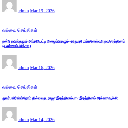
admin
Mar 19, 2026
வல்வை செய்திகள்
நன்றி நவில்தலும் அந்தியேட்டி அழைப்பிதழும் -திருமதி மங்களேஸ்வரி நவரெத்தினம்
(வண்ணம் அக்கா )
admin
Mar 16, 2026
வல்வை செய்திகள்
துயர்பகிர்கின்றோம் தில்லைநடராஜா இரத்தினம்மா ( இரத்தினம் அக்கா/ஆச்சி)
admin
Mar 14, 2026