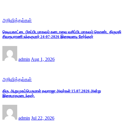
அறிவித்தல்கள்
நெடியகாட்டை பிறப்பிடமாகவும் கனடாவை வசிப்பிடமாகவும் கொண்ட திருமதி
சிவரூபராணி நந்தகுமார் 24-07-2026 இறைவனடி சேர்ந்தார்
admin
Aug 1, 2026
அறிவித்தல்கள்
திரு. ஆறுமுகப்பெருமாள் தவராஜா அவர்கள் 15.07.2026 அன்று
இறைபாதமடைந்தார்.
admin
Jul 22, 2026