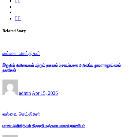
Related Story
வல்வை செய்திகள்
இறுதிக் கிரியைகள் மற்றும் தகனம் தொடர்பான அறிவிப்பு துரைராஜரட்ணம்
நவநீதன்
admin
Apr 15, 2026
வல்வை செய்திகள்
மரண அறிவித்தல் திருமதி மஞ்சுளா பாலசுப்ரமணியம்