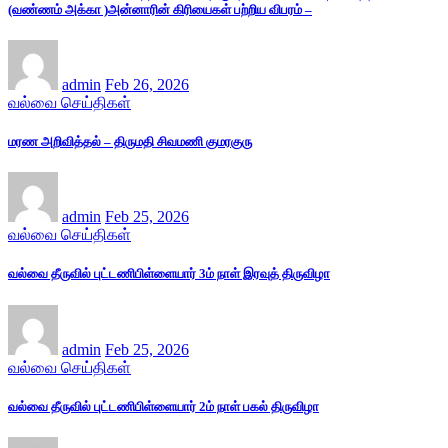
(வண்ணம் அக்கா )அன்னாரின் கிரியைகள் பற்றிய விபரம் –
admin
Feb 26, 2026
வல்வை செய்திகள்
மரண அறிவித்தல் – திருமதி சிவமணி குமரகுரு
admin
Feb 25, 2026
வல்வை செய்திகள்
வல்வை தீருவில் புட்டணிபிள்ளையார் 3ம் நாள் இரவுத் திருவிழா
admin
Feb 25, 2026
வல்வை செய்திகள்
வல்வை தீருவில் புட்டணிபிள்ளையார் 2ம் நாள் பகல் திருவிழா