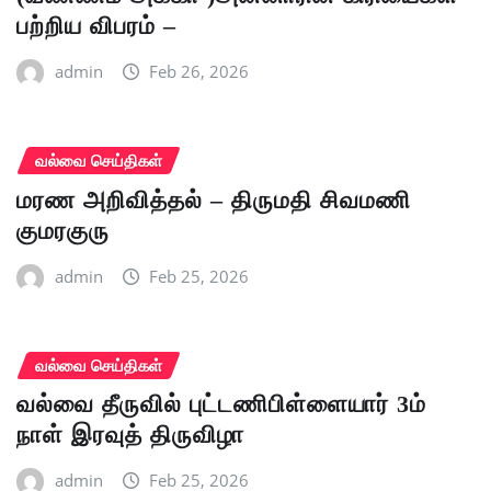
பற்றிய விபரம் –
admin
Feb 26, 2026
வல்வை செய்திகள்
மரண அறிவித்தல் – திருமதி சிவமணி
குமரகுரு
admin
Feb 25, 2026
வல்வை செய்திகள்
வல்வை தீருவில் புட்டணிபிள்ளையார் 3ம்
நாள் இரவுத் திருவிழா
admin
Feb 25, 2026