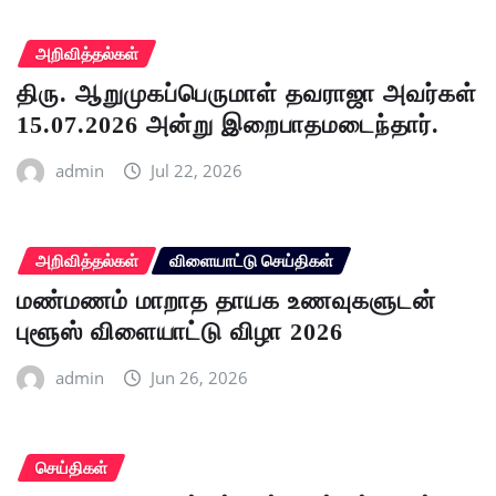
அறிவித்தல்கள்
திரு. ஆறுமுகப்பெருமாள் தவராஜா அவர்கள்
15.07.2026 அன்று இறைபாதமடைந்தார்.
admin
Jul 22, 2026
அறிவித்தல்கள்
விளையாட்டு செய்திகள்
மண்மணம் மாறாத தாயக உணவுகளுடன்
புளூஸ் விளையாட்டு விழா 2026
admin
Jun 26, 2026
செய்திகள்