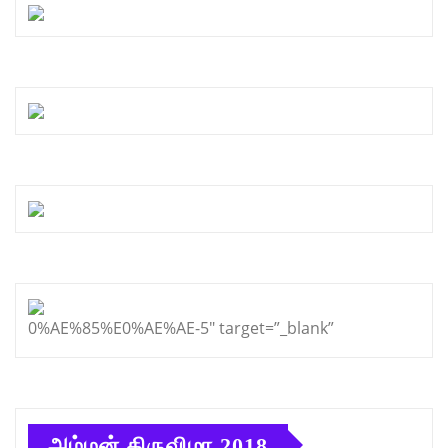
0%AE%85%E0%AE%AE-5″ target=”_blank”
அம்மன் திருவிழா 2018