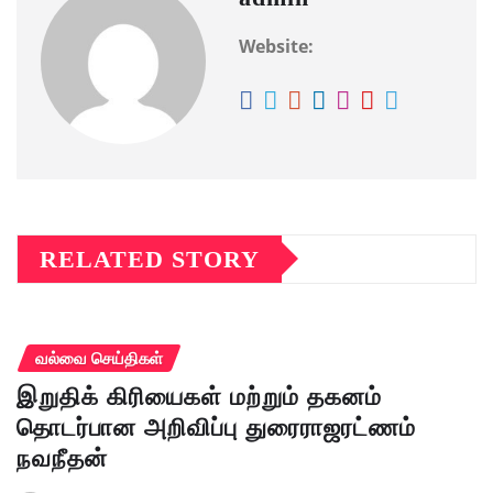
Website:
RELATED STORY
வல்வை செய்திகள்
இறுதிக் கிரியைகள் மற்றும் தகனம்
தொடர்பான அறிவிப்பு துரைராஜரட்ணம்
நவநீதன்