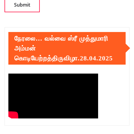
நேரலை… வல்வை ஸ்ரீ முத்துமாரி
அம்மன்
கொடியேற்றத்திருவிழா.28.04.2025