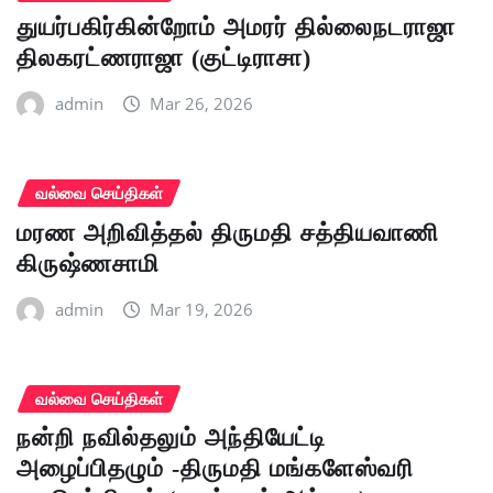
துயர்பகிர்கின்றோம் அமரர் தில்லைநடராஜா
திலகரட்ணராஜா (குட்டிராசா)
admin
Mar 26, 2026
வல்வை செய்திகள்
மரண அறிவித்தல் திருமதி சத்தியவாணி
கிருஷ்ணசாமி
admin
Mar 19, 2026
வல்வை செய்திகள்
நன்றி நவில்தலும் அந்தியேட்டி
அழைப்பிதழும் -திருமதி மங்களேஸ்வரி