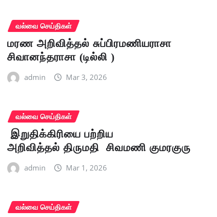
வல்வை செய்திகள்
மரண அறிவித்தல் சுப்பிரமணியராசா
சிவானந்தராசா (டில்லி )
admin
Mar 3, 2026
வல்வை செய்திகள்
இறுதிக்கிரியை பற்றிய
அறிவித்தல் திருமதி சிவமணி குமரகுரு
admin
Mar 1, 2026
வல்வை செய்திகள்