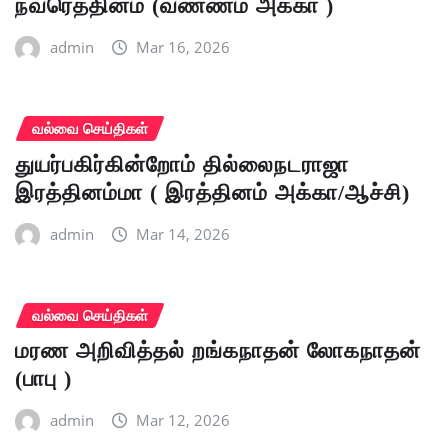
நவரெத்தினம் (வண்ணம் அக்கா )
admin
Mar 16, 2026
வல்வை செய்திகள்
துயர்பகிர்கின்றோம் தில்லைநடராஜா
இரத்தினம்மா ( இரத்தினம் அக்கா/ஆச்சி)
admin
Mar 14, 2026
வல்வை செய்திகள்
மரண அறிவித்தல் றங்கநாதன் லோகநாதன்
(பாபு )
admin
Mar 12, 2026