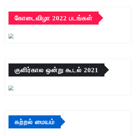
கோடைவிழா 2022 படங்கள்
குளிர்கால ஒன்று கூடல் 2021
கற்றல் மையம்