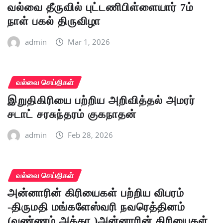
வல்வை தீருவில் புட்டணிபிள்ளையார் 7ம்
நாள் பகல் திருவிழா
admin
Mar 1, 2026
வல்வை செய்திகள்
இறுதிகிரியை பற்றிய அறிவித்தல் அமரர்
சடாட் சரசுந்தரம் குகநாதன்
admin
Feb 28, 2026
வல்வை செய்திகள்
அன்னாரின் கிரியைகள் பற்றிய விபரம்
-திருமதி மங்களேஸ்வரி நவரெத்தினம்
(வண்ணம் அக்கா )அன்னாரின் கிரியைகள்