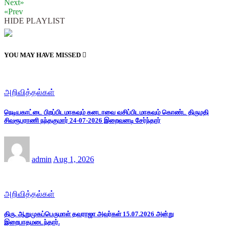
Next»
«Prev
HIDE PLAYLIST
YOU MAY HAVE MISSED
அறிவித்தல்கள்
நெடியகாட்டை பிறப்பிடமாகவும் கனடாவை வசிப்பிடமாகவும் கொண்ட திருமதி
சிவரூபராணி நந்தகுமார் 24-07-2026 இறைவனடி சேர்ந்தார்
admin
Aug 1, 2026
அறிவித்தல்கள்
திரு. ஆறுமுகப்பெருமாள் தவராஜா அவர்கள் 15.07.2026 அன்று
இறைபாதமடைந்தார்.