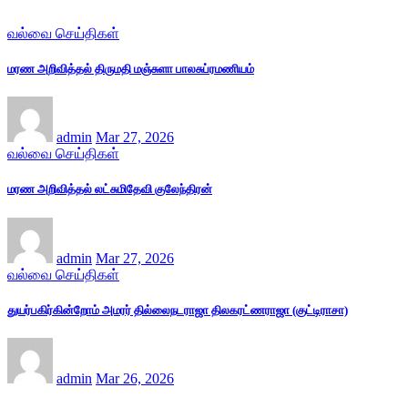
வல்வை செய்திகள்
மரண அறிவித்தல் திருமதி மஞ்சுளா பாலசுப்ரமணியம்
admin
Mar 27, 2026
வல்வை செய்திகள்
மரண அறிவித்தல் லட்சுமிதேவி குலேந்திரன்
admin
Mar 27, 2026
வல்வை செய்திகள்
துயர்பகிர்கின்றோம் அமரர் தில்லைநடராஜா திலகரட்ணராஜா (குட்டிராசா)
admin
Mar 26, 2026