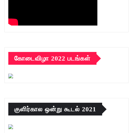
கோடைவிழா 2022 படங்கள்
குளிர்கால ஒன்று கூடல் 2021