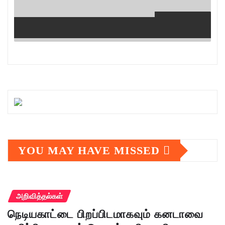
YOU MAY HAVE MISSED
அறிவித்தல்கள்
நெடியகாட்டை பிறப்பிடமாகவும் கனடாவை