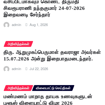
வசிப்பிடமாகவும் கொண்ட திருமதி
சிவரூபராணி நந்தகுமார் 24-07-2026
இறைவனடி சேர்ந்தார்
admin
Aug 1, 2026
அறிவித்தல்கள்
திரு. ஆறுமுகப்பெருமாள் தவராஜா அவர்கள்
15.07.2026 அன்று இறைபாதமடைந்தார்.
admin
Jul 22, 2026
அறிவித்தல்கள்
விளையாட்டு செய்திகள்
மண்மணம் மாறாத தாயக உணவுகளுடன்
புளூஸ் விளையாட்டு விழா 2026