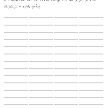
திருவிழா – பகுதி ஒன்று