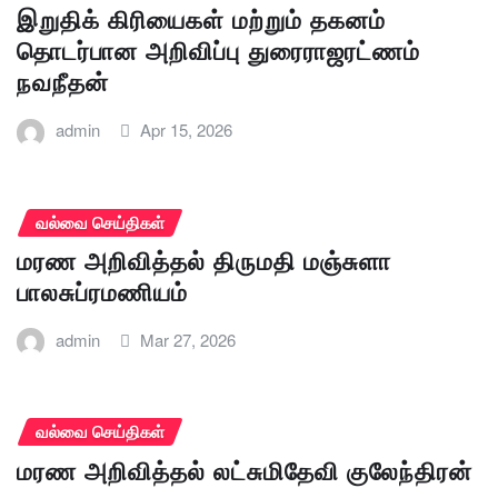
இறுதிக் கிரியைகள் மற்றும் தகனம்
தொடர்பான அறிவிப்பு துரைராஜரட்ணம்
நவநீதன்
admin
Apr 15, 2026
வல்வை செய்திகள்
மரண அறிவித்தல் திருமதி மஞ்சுளா
பாலசுப்ரமணியம்
admin
Mar 27, 2026
வல்வை செய்திகள்
மரண அறிவித்தல் லட்சுமிதேவி குலேந்திரன்