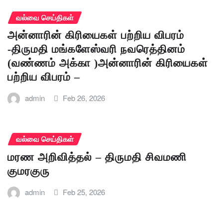
வல்வை செய்திகள்
அன்னாரின் கிரியைகள் பற்றிய விபரம்
-திருமதி மங்களேஸ்வரி நவரெத்தினம்
(வண்ணம் அக்கா )அன்னாரின் கிரியைகள்
பற்றிய விபரம் –
admin
Feb 26, 2026
வல்வை செய்திகள்
மரண அறிவித்தல் – திருமதி சிவமணி
குமரகுரு
admin
Feb 25, 2026