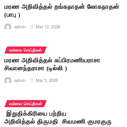
மரண அறிவித்தல் றங்கநாதன் லோகநாதன்
(பாபு )
admin
Mar 12, 2026
வல்வை செய்திகள்
மரண அறிவித்தல் சுப்பிரமணியராசா
சிவானந்தராசா (டில்லி )
admin
Mar 3, 2026
வல்வை செய்திகள்
இறுதிக்கிரியை பற்றிய
அறிவித்தல் திருமதி சிவமணி குமரகுரு