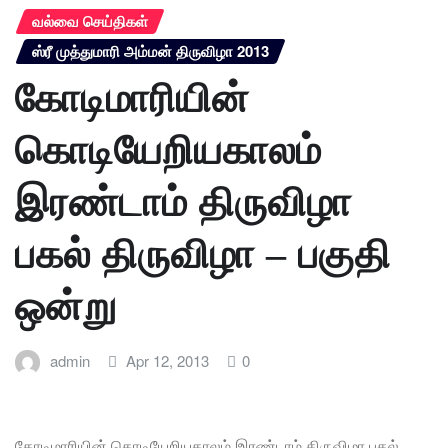
வல்வை செய்திகள்
ஸ்ரீ முத்துமாரி அம்மன் திருவிழா 2013
கோடிமாரியின்
கொடியேறியகாலம்
இரண்டாம் திருவிழா
பகல் திருவிழா – பகுதி
ஒன்று
admin
Apr 12, 2013
0
கோடிமாரியின் கொடியேறியகாலம் இரண்டாம் திருவிழா பகல்