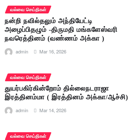
வல்வை செய்திகள்
நன்றி நவில்தலும் அந்தியேட்டி
அழைப்பிதழும் -திருமதி மங்களேஸ்வரி
நவரெத்தினம் (வண்ணம் அக்கா )
admin
Mar 16, 2026
வல்வை செய்திகள்
துயர்பகிர்கின்றோம் தில்லைநடராஜா
இரத்தினம்மா ( இரத்தினம் அக்கா/ஆச்சி)
admin
Mar 14, 2026
வல்வை செய்திகள்