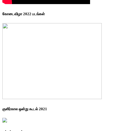
கோடைவிழா 2022 படங்கள்
குளிர்கால ஒன்று கூடல் 2021