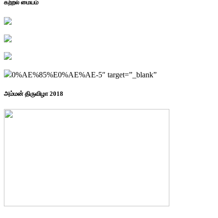
கற்றல் மையம்
0%AE%85%E0%AE%AE-5″ target=”_blank”
அம்மன் திருவிழா 2018