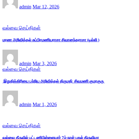
admin
Mar 12, 2026
வல்வை செய்திகள்
மரண அறிவித்தல் சுப்பிரமணியராசா சிவானந்தராசா (டில்லி )
admin
Mar 3, 2026
வல்வை செய்திகள்
இறுதிக்கிரியை பற்றிய அறிவித்தல் திருமதி சிவமணி குமரகுரு
admin
Mar 1, 2026
வல்வை செய்திகள்
வல்வை தீருவில் புட்டணிபிள்ளையார் 7ம் நாள் பகல் திருவிழா