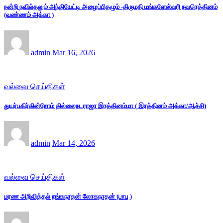
நன்றி நவில்தலும் அந்தியேட்டி அழைப்பிதழும் -திருமதி மங்களேஸ்வரி நவரெத்தினம்
(வண்ணம் அக்கா )
admin
Mar 16, 2026
வல்வை செய்திகள்
துயர்பகிர்கின்றோம் தில்லைநடராஜா இரத்தினம்மா ( இரத்தினம் அக்கா/ஆச்சி)
admin
Mar 14, 2026
வல்வை செய்திகள்
மரண அறிவித்தல் றங்கநாதன் லோகநாதன் (பாபு )