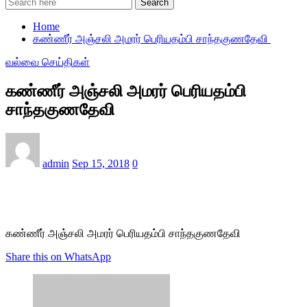
Search
Home
கண்ணீர் அஞ்சலி அமரர் பெரியதம்பி சாந்தகுணதேவி
வல்வை செய்திகள்
கண்ணீர் அஞ்சலி அமரர் பெரியதம்பி
சாந்தகுணதேவி
admin
Sep 15, 2018
0
கண்ணீர் அஞ்சலி அமரர் பெரியதம்பி சாந்தகுணதேவி
Share this on WhatsApp