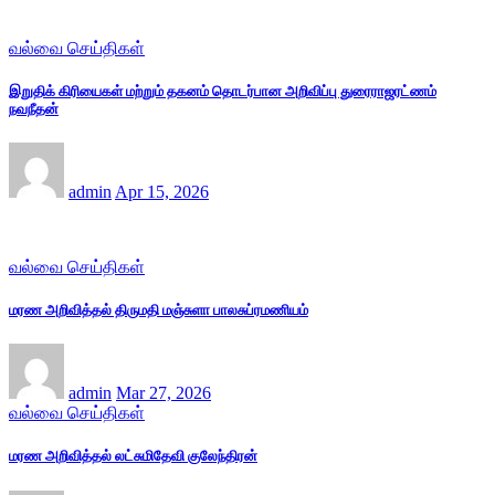
வல்வை செய்திகள்
இறுதிக் கிரியைகள் மற்றும் தகனம் தொடர்பான அறிவிப்பு துரைராஜரட்ணம்
நவநீதன்
admin
Apr 15, 2026
வல்வை செய்திகள்
மரண அறிவித்தல் திருமதி மஞ்சுளா பாலசுப்ரமணியம்
admin
Mar 27, 2026
வல்வை செய்திகள்
மரண அறிவித்தல் லட்சுமிதேவி குலேந்திரன்