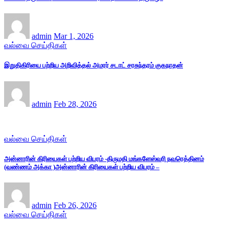
admin
Mar 1, 2026
வல்வை செய்திகள்
இறுதிகிரியை பற்றிய அறிவித்தல் அமரர் சடாட் சரசுந்தரம் குகநாதன்
admin
Feb 28, 2026
வல்வை செய்திகள்
அன்னாரின் கிரியைகள் பற்றிய விபரம் -திருமதி மங்களேஸ்வரி நவரெத்தினம்
(வண்ணம் அக்கா )அன்னாரின் கிரியைகள் பற்றிய விபரம் –
admin
Feb 26, 2026
வல்வை செய்திகள்