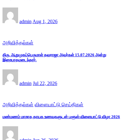
admin
Aug 1, 2026
அறிவித்தல்கள்
திரு. ஆறுமுகப்பெருமாள் தவராஜா அவர்கள் 15.07.2026 அன்று
இறைபாதமடைந்தார்.
admin
Jul 22, 2026
அறிவித்தல்கள்
விளையாட்டு செய்திகள்
மண்மணம் மாறாத தாயக உணவுகளுடன் புளூஸ் விளையாட்டு விழா 2026