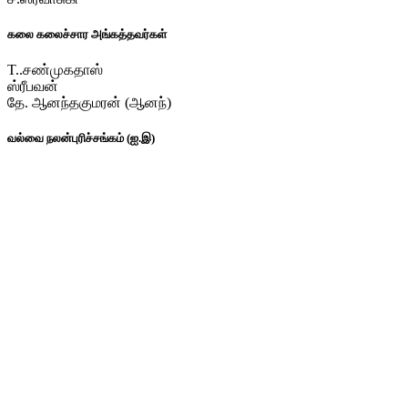
கலை கலைச்சார அங்கத்தவர்கள்
T..சண்முகதாஸ்
ஸ்ரீபவன்
தே. ஆனந்தகுமரன் (ஆனந்)
வல்வை நலன்புரிச்சங்கம் (ஐ.இ)