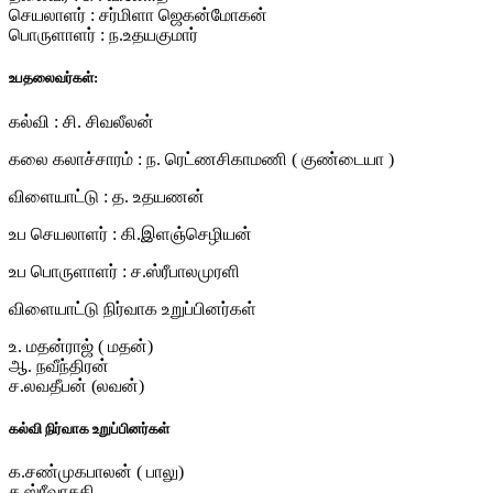
செயலாளர் : சர்மிளா ஜெகன்மோகன்
பொருளாளர் : ந.உதயகுமார்
உபதலைவர்கள்:
கல்வி : சி. சிவலீலன்
கலை கலாச்சாரம் : ந. ரெட்ணசிகாமணி ( குண்டையா )
விளையாட்டு : த. உதயணன்
உப செயலாளர் : கி.இளஞ்செழியன்
உப பொருளாளர் : ச.ஸ்ரீபாலமுரளி
விளையாட்டு நிர்வாக உறுப்பினர்கள்
உ. மதன்ராஜ் ( மதன்)
ஆ. நவீந்திரன்
ச.லவதீபன் (லவன்)
கல்வி நிர்வாக உறுப்பினர்கள்
க.சண்முகபாலன் ( பாலு)
ச.ஸ்ரீவாசுகி