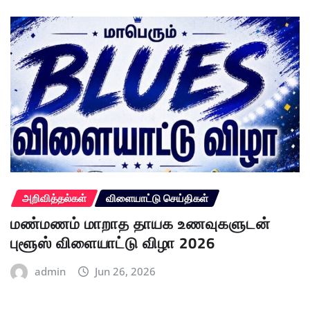
அறிவித்தல்கள்
விளையாட்டு செய்திகள்
மண்மணம் மாறாத தாயக உணவுகளுடன்
புளூஸ் விளையாட்டு விழா 2026
admin
Jun 26, 2026