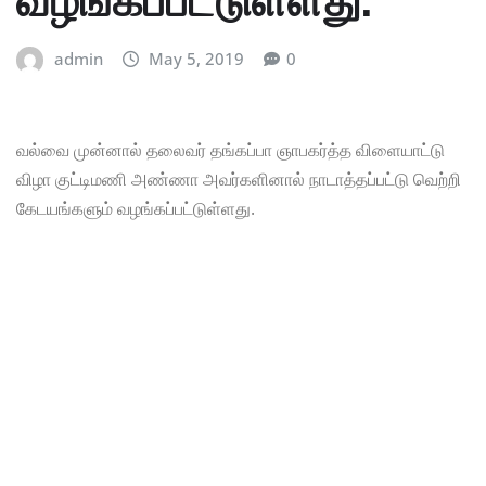
வழங்கப்பட்டுள்ளது.
admin
May 5, 2019
0
வல்வை முன்னால் தலைவர் தங்கப்பா ஞாபகர்த்த விளையாட்டு
விழா குட்டிமணி அண்ணா அவர்களினால் நாடாத்தப்பட்டு வெற்றி
கேடயங்களும் வழங்கப்பட்டுள்ளது.