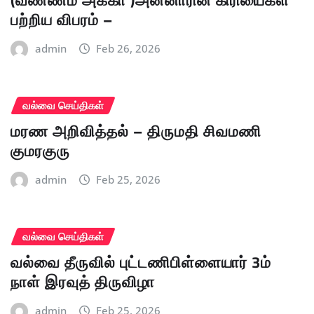
(வண்ணம் அக்கா )அன்னாரின் கிரியைகள்
பற்றிய விபரம் –
admin
Feb 26, 2026
வல்வை செய்திகள்
மரண அறிவித்தல் – திருமதி சிவமணி
குமரகுரு
admin
Feb 25, 2026
வல்வை செய்திகள்
வல்வை தீருவில் புட்டணிபிள்ளையார் 3ம்
நாள் இரவுத் திருவிழா
admin
Feb 25, 2026