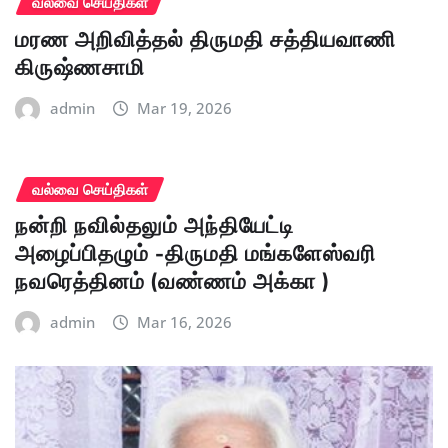
வல்வை செய்திகள்
மரண அறிவித்தல் திருமதி சத்தியவாணி
கிருஷ்ணசாமி
admin
Mar 19, 2026
வல்வை செய்திகள்
நன்றி நவில்தலும் அந்தியேட்டி
அழைப்பிதழும் -திருமதி மங்களேஸ்வரி
நவரெத்தினம் (வண்ணம் அக்கா )
admin
Mar 16, 2026