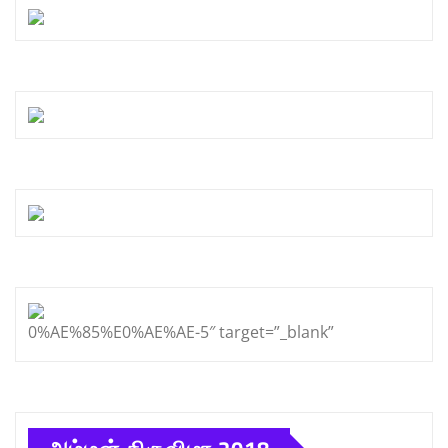
0%AE%85%E0%AE%AE-5″ target=”_blank”