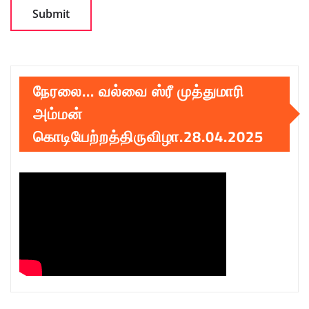
நேரலை… வல்வை ஸ்ரீ முத்துமாரி
அம்மன்
கொடியேற்றத்திருவிழா.28.04.2025