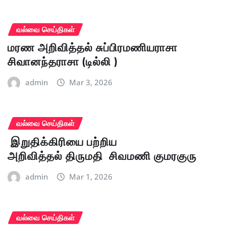
வல்வை செய்திகள்
மரண அறிவித்தல் சுப்பிரமணியராசா
சிவானந்தராசா (டில்லி )
admin
Mar 3, 2026
வல்வை செய்திகள்
இறுதிக்கிரியை பற்றிய
அறிவித்தல் திருமதி சிவமணி குமரகுரு
admin
Mar 1, 2026
வல்வை செய்திகள்