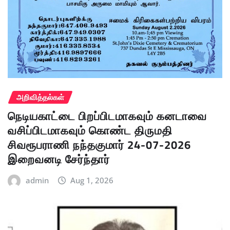
அறிவித்தல்கள்
நெடியகாட்டை பிறப்பிடமாகவும் கனடாவை
வசிப்பிடமாகவும் கொண்ட திருமதி
சிவரூபராணி நந்தகுமார் 24-07-2026
இறைவனடி சேர்ந்தார்
admin
Aug 1, 2026