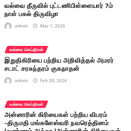
வல்வை தீருவில் புட்டணிபிள்ளையார் 7ம்
நாள் பகல் திருவிழா
admin
Mar 1, 2026
வல்வை செய்திகள்
இறுதிகிரியை பற்றிய அறிவித்தல் அமரர்
சடாட் சரசுந்தரம் குகநாதன்
admin
Feb 28, 2026
வல்வை செய்திகள்
அன்னாரின் கிரியைகள் பற்றிய விபரம்
-திருமதி மங்களேஸ்வரி நவரெத்தினம்