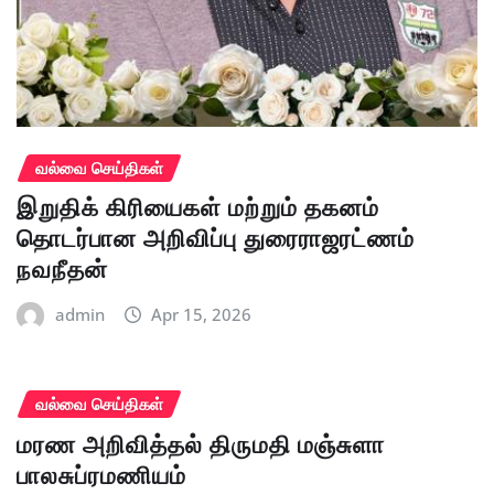
வல்வை செய்திகள்
இறுதிக் கிரியைகள் மற்றும் தகனம்
தொடர்பான அறிவிப்பு துரைராஜரட்ணம்
நவநீதன்
admin
Apr 15, 2026
வல்வை செய்திகள்
மரண அறிவித்தல் திருமதி மஞ்சுளா
பாலசுப்ரமணியம்