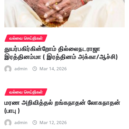
வல்வை செய்திகள்
துயர்பகிர்கின்றோம் தில்லைநடராஜா
இரத்தினம்மா ( இரத்தினம் அக்கா/ஆச்சி)
admin
Mar 14, 2026
வல்வை செய்திகள்
மரண அறிவித்தல் றங்கநாதன் லோகநாதன்
(பாபு )
admin
Mar 12, 2026