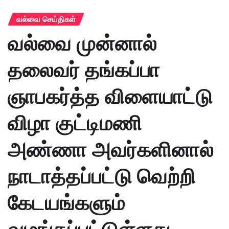
வல்வை செய்திகள்
வல்வை முன்னால்
தலைவர் தங்கப்பா
ஞாபகர்த்த விளையாட்டு
விழா குட்டிமணி
அண்ணா அவர்களினால்
நாடாத்தப்பட்டு வெற்றி
கேடயங்களும்