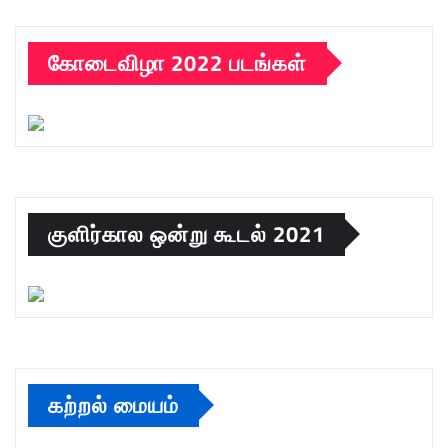
கோடைவிழா 2022 படங்கள்
குளிர்கால ஒன்று கூடல் 2021
கற்றல் மையம்