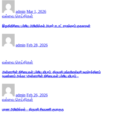
admin
Mar 1, 2026
வல்வை செய்திகள்
இறுதிகிரியை பற்றிய அறிவித்தல் அமரர் சடாட் சரசுந்தரம் குகநாதன்
admin
Feb 28, 2026
வல்வை செய்திகள்
அன்னாரின் கிரியைகள் பற்றிய விபரம் -திருமதி மங்களேஸ்வரி நவரெத்தினம்
(வண்ணம் அக்கா )அன்னாரின் கிரியைகள் பற்றிய விபரம் –
admin
Feb 26, 2026
வல்வை செய்திகள்
மரண அறிவித்தல் – திருமதி சிவமணி குமரகுரு