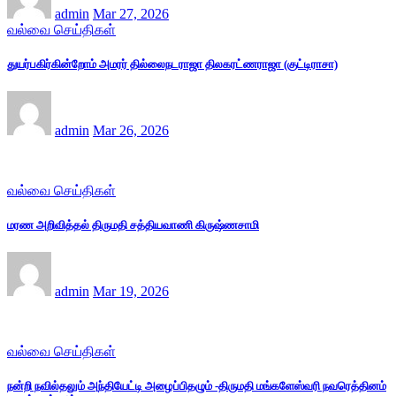
admin
Mar 27, 2026
வல்வை செய்திகள்
துயர்பகிர்கின்றோம் அமரர் தில்லைநடராஜா திலகரட்ணராஜா (குட்டிராசா)
admin
Mar 26, 2026
வல்வை செய்திகள்
மரண அறிவித்தல் திருமதி சத்தியவாணி கிருஷ்ணசாமி
admin
Mar 19, 2026
வல்வை செய்திகள்
நன்றி நவில்தலும் அந்தியேட்டி அழைப்பிதழும் -திருமதி மங்களேஸ்வரி நவரெத்தினம்