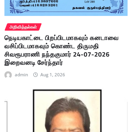
அறிவித்தல்கள்
நெடியகாட்டை பிறப்பிடமாகவும் கனடாவை
வசிப்பிடமாகவும் கொண்ட திருமதி
சிவரூபராணி நந்தகுமார் 24-07-2026
இறைவனடி சேர்ந்தார்
admin
Aug 1, 2026