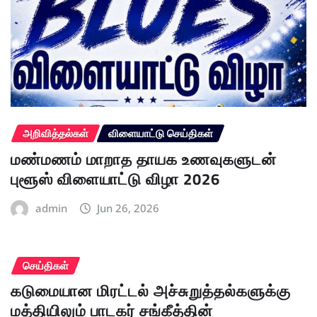
அறிவித்தல்கள்
விளையாட்டு செய்திகள்
மண்மணம் மாறாத தாயக உணவுகளுடன்
புளூஸ் விளையாட்டு விழா 2026
admin
Jun 26, 2026
செய்திகள்
கடுமையான மிரட்டல் அச்சுறுத்தல்களுக்கு
மத்தியிலும் பாடகர் சங்கீத்தின்