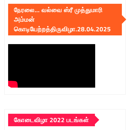
நேரலை… வல்வை ஸ்ரீ முத்துமாரி
அம்மன்
கொடியேற்றத்திருவிழா.28.04.2025
கோடைவிழா 2022 படங்கள்