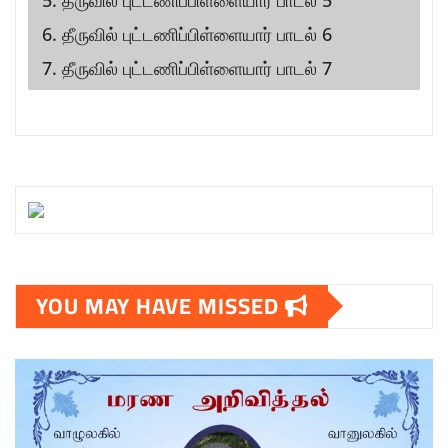
6. தீருவில் புட்டணிப்பிள்ளையார் பாடல் 6
7. தீருவில் புட்டணிப்பிள்ளையார் பாடல் 7
YOU MAY HAVE MISSED