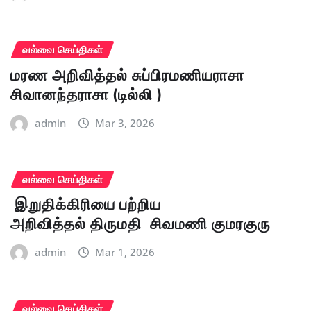
வல்வை செய்திகள்
மரண அறிவித்தல் சுப்பிரமணியராசா
சிவானந்தராசா (டில்லி )
admin
Mar 3, 2026
வல்வை செய்திகள்
இறுதிக்கிரியை பற்றிய
அறிவித்தல் திருமதி சிவமணி குமரகுரு
admin
Mar 1, 2026
வல்வை செய்திகள்