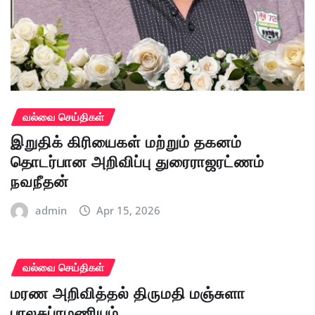
வல்வை செய்திகள்
இறுதிக் கிரியைகள் மற்றும் தகனம்
தொடர்பான அறிவிப்பு துரைராஜரட்ணம்
நவநீதன்
admin
Apr 15, 2026
வல்வை செய்திகள்
மரண அறிவித்தல் திருமதி மஞ்சுளா
பாலசுப்ரமணியம்