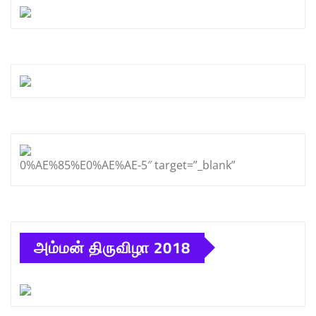
0%AE%85%E0%AE%AE-5″ target=”_blank”
அம்மன் திருவிழா 2018