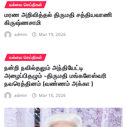
வல்வை செய்திகள்
மரண அறிவித்தல் திருமதி சத்தியவாணி
கிருஷ்ணசாமி
admin
Mar 19, 2026
வல்வை செய்திகள்
நன்றி நவில்தலும் அந்தியேட்டி
அழைப்பிதழும் -திருமதி மங்களேஸ்வரி
நவரெத்தினம் (வண்ணம் அக்கா )
admin
Mar 16, 2026