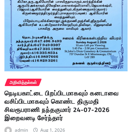
அறிவித்தல்கள்
நெடியகாட்டை பிறப்பிடமாகவும் கனடாவை
வசிப்பிடமாகவும் கொண்ட திருமதி
சிவரூபராணி நந்தகுமார் 24-07-2026
இறைவனடி சேர்ந்தார்
admin
Aug 1, 2026