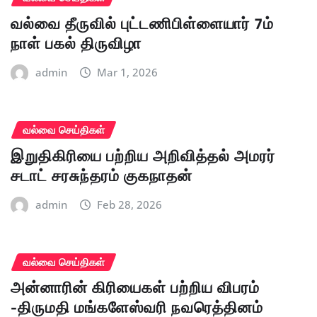
வல்வை தீருவில் புட்டணிபிள்ளையார் 7ம்
நாள் பகல் திருவிழா
admin
Mar 1, 2026
வல்வை செய்திகள்
இறுதிகிரியை பற்றிய அறிவித்தல் அமரர்
சடாட் சரசுந்தரம் குகநாதன்
admin
Feb 28, 2026
வல்வை செய்திகள்
அன்னாரின் கிரியைகள் பற்றிய விபரம்
-திருமதி மங்களேஸ்வரி நவரெத்தினம்