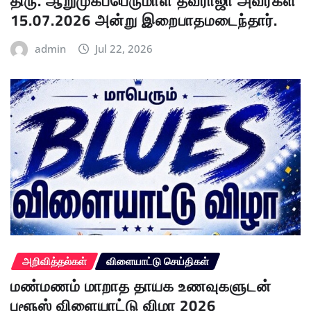
திரு. ஆறுமுகப்பெருமாள் தவராஜா அவர்கள்
15.07.2026 அன்று இறைபாதமடைந்தார்.
admin
Jul 22, 2026
அறிவித்தல்கள்
விளையாட்டு செய்திகள்
மண்மணம் மாறாத தாயக உணவுகளுடன்
புளூஸ் விளையாட்டு விழா 2026