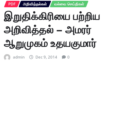
PDF
அறிவித்தல்கள்
வல்வை செய்திகள்
இறுதிக்கிரியை பற்றிய
அறிவித்தல் – அமரர்
ஆறுமுகம் உதயகுமார்
admin
Dec 9, 2014
0