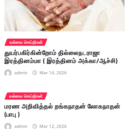
வல்வை செய்திகள்
துயர்பகிர்கின்றோம் தில்லைநடராஜா
இரத்தினம்மா ( இரத்தினம் அக்கா/ஆச்சி)
admin
Mar 14, 2026
வல்வை செய்திகள்
மரண அறிவித்தல் றங்கநாதன் லோகநாதன்
(பாபு )
admin
Mar 12, 2026