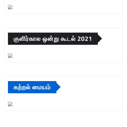
குளிர்கால ஒன்று கூடல் 2021
கற்றல் மையம்