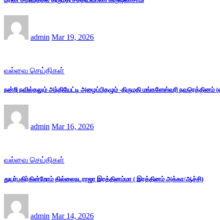
admin
Mar 19, 2026
வல்வை செய்திகள்
நன்றி நவில்தலும் அந்தியேட்டி அழைப்பிதழும் -திருமதி மங்களேஸ்வரி நவரெத்தினம்
admin
Mar 16, 2026
வல்வை செய்திகள்
துயர்பகிர்கின்றோம் தில்லைநடராஜா இரத்தினம்மா ( இரத்தினம் அக்கா/ஆச்சி)
admin
Mar 14, 2026