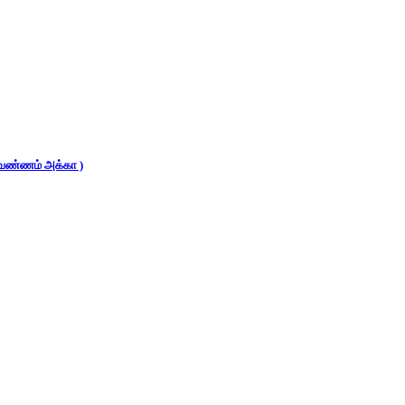
 (வண்ணம் அக்கா )