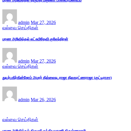
மரண அறிவித்தல் திருமதி மஞ்சுளா பாலசுப்ரமணியம்
admin
Mar 27, 2026
வல்வை செய்திகள்
மரண அறிவித்தல் லட்சுமிதேவி குலேந்திரன்
admin
Mar 27, 2026
வல்வை செய்திகள்
துயர்பகிர்கின்றோம் அமரர் தில்லைநடராஜா திலகரட்ணராஜா (குட்டிராசா)
admin
Mar 26, 2026
வல்வை செய்திகள்
மரண அறிவித்தல் திருமதி சத்தியவாணி கிருஷ்ணசாமி