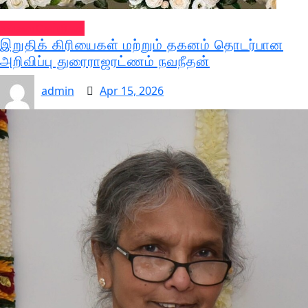
வல்வை செய்திகள்
இறுதிக் கிரியைகள் மற்றும் தகனம் தொடர்பான
அறிவிப்பு துரைராஜரட்ணம் நவநீதன்
admin
Apr 15, 2026