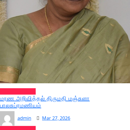
வல்வை செய்திகள்
மரண அறிவித்தல் திருமதி மஞ்சுளா
பாலசுப்ரமணியம்
admin
Mar 27, 2026
வல்வை செய்திகள்