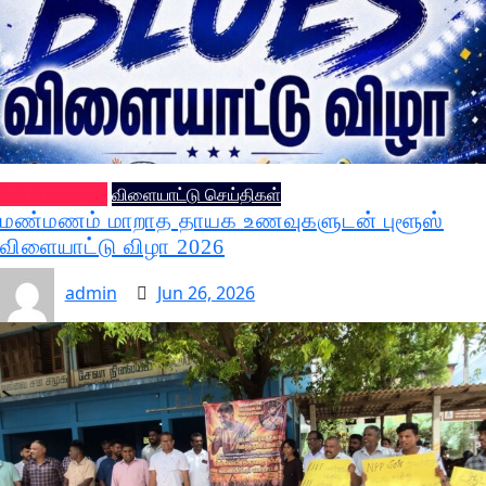
அறிவித்தல்கள்
விளையாட்டு செய்திகள்
மண்மணம் மாறாத தாயக உணவுகளுடன் புளூஸ்
விளையாட்டு விழா 2026
admin
Jun 26, 2026