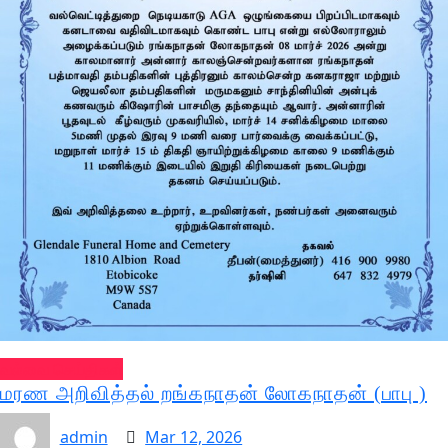
வல்வை செய்திகள்
மரண அறிவித்தல் றங்கநாதன் லோகநாதன் (பாபு )
admin
Mar 12, 2026