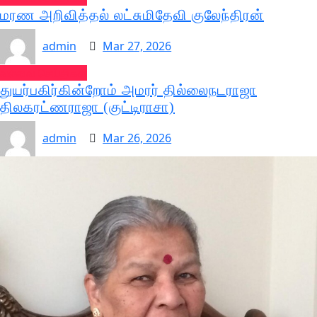
மரண அறிவித்தல் லட்சுமிதேவி குலேந்திரன்
admin
Mar 27, 2026
வல்வை செய்திகள்
துயர்பகிர்கின்றோம் அமரர் தில்லைநடராஜா
திலகரட்ணராஜா (குட்டிராசா)
admin
Mar 26, 2026