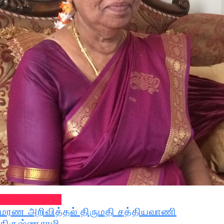
வல்வை செய்திகள்
மரண அறிவித்தல் திருமதி சத்தியவாணி
கிருஷ்ணசாமி