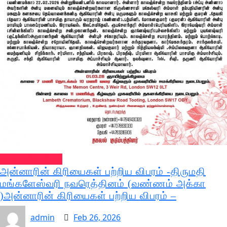
வல்வை செய்திகள்
அன்னாரின் கிரியைகள் பற்றிய விபரம் -திருமதி
மங்களேஸ்வரி நவரெத்தினம் (வண்ணம் அக்கா
)அன்னாரின் கிரியைகள் பற்றிய விபரம் –
admin
Feb 26, 2026