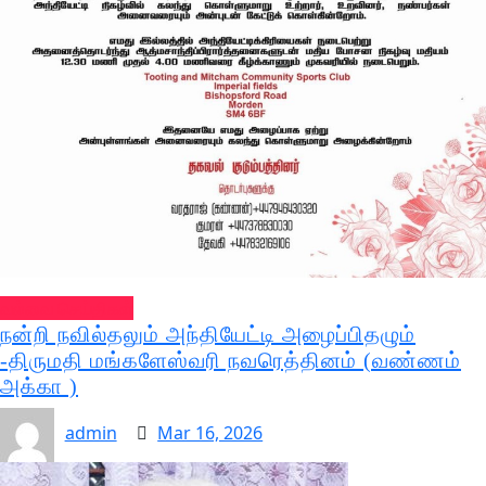
வல்வை செய்திகள்
நன்றி நவில்தலும் அந்தியேட்டி அழைப்பிதழும்
-திருமதி மங்களேஸ்வரி நவரெத்தினம் (வண்ணம்
அக்கா )
admin
Mar 16, 2026