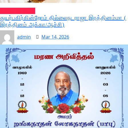
வல்வை செய்திகள்
துயர்பகிர்கின்றோம் தில்லைநடராஜா இரத்தினம்மா (
இரத்தினம் அக்கா/ஆச்சி)
admin
Mar 14, 2026