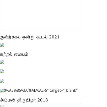
குளிர்கால ஒன்று கூடல் 2021
கற்றல் மையம்
0%AE%85%E0%AE%AE-5″ target=”_blank”
அம்மன் திருவிழா 2018