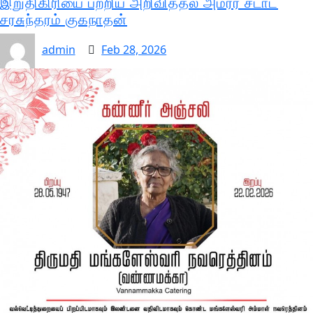
இறுதிகிரியை பற்றிய அறிவித்தல் அமரர் சடாட்
சரசுந்தரம் குகநாதன்
admin
Feb 28, 2026