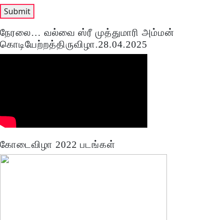
நேரலை… வல்வை ஸ்ரீ முத்துமாரி அம்மன்
கொடியேற்றத்திருவிழா.28.04.2025
கோடைவிழா 2022 படங்கள்