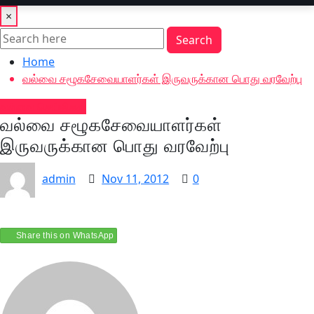
×
Search
Home
வல்வை சழூகசேவையாளர்கள் இருவருக்கான பொது வரவேற்பு
வல்வை செய்திகள்
வல்வை சழூகசேவையாளர்கள்
இருவருக்கான பொது வரவேற்பு
admin
Nov 11, 2012
0
Share this on WhatsApp