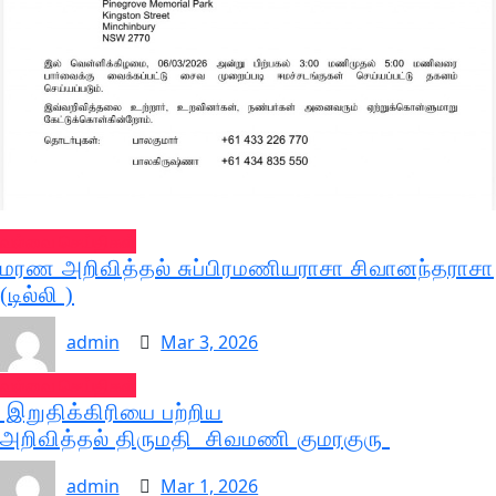
வல்வை செய்திகள்
மரண அறிவித்தல் சுப்பிரமணியராசா சிவானந்தராசா
(டில்லி )
admin
Mar 3, 2026
வல்வை செய்திகள்
இறுதிக்கிரியை பற்றிய
அறிவித்தல் திருமதி சிவமணி குமரகுரு
admin
Mar 1, 2026