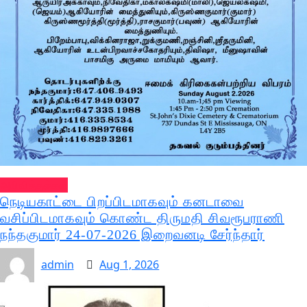
அறிவித்தல்கள்
நெடியகாட்டை பிறப்பிடமாகவும் கனடாவை
வசிப்பிடமாகவும் கொண்ட திருமதி சிவரூபராணி
நந்தகுமார் 24-07-2026 இறைவனடி சேர்ந்தார்
admin
Aug 1, 2026