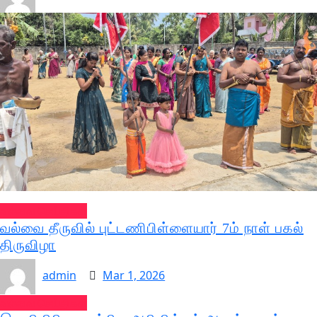
வல்வை செய்திகள்
வல்வை தீருவில் புட்டணிபிள்ளையார் 7ம் நாள் பகல்
திருவிழா
admin
Mar 1, 2026
வல்வை செய்திகள்