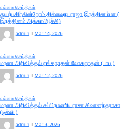
வல்வை செய்திகள்
துயர்பகிர்கின்றோம் தில்லைநடராஜா இரத்தினம்மா (
இரத்தினம் அக்கா/ஆச்சி)
admin
Mar 14, 2026
வல்வை செய்திகள்
மரண அறிவித்தல் றங்கநாதன் லோகநாதன் (பாபு )
admin
Mar 12, 2026
வல்வை செய்திகள்
மரண அறிவித்தல் சுப்பிரமணியராசா சிவானந்தராசா
(டில்லி )
admin
Mar 3, 2026