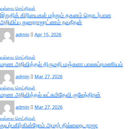
வல்வை செய்திகள்
இறுதிக் கிரியைகள் மற்றும் தகனம் தொடர்பான
அறிவிப்பு துரைராஜரட்ணம் நவநீதன்
admin
Apr 15, 2026
வல்வை செய்திகள்
மரண அறிவித்தல் திருமதி மஞ்சுளா பாலசுப்ரமணியம்
admin
Mar 27, 2026
வல்வை செய்திகள்
மரண அறிவித்தல் லட்சுமிதேவி குலேந்திரன்
admin
Mar 27, 2026
வல்வை செய்திகள்
துயர்பகிர்கின்றோம் அமரர் தில்லைநடராஜா