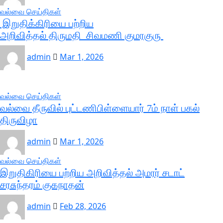
வல்வை செய்திகள்
இறுதிக்கிரியை பற்றிய
அறிவித்தல் திருமதி சிவமணி குமரகுரு
admin
Mar 1, 2026
வல்வை செய்திகள்
வல்வை தீருவில் புட்டணிபிள்ளையார் 7ம் நாள் பகல்
திருவிழா
admin
Mar 1, 2026
வல்வை செய்திகள்
இறுதிகிரியை பற்றிய அறிவித்தல் அமரர் சடாட்
சரசுந்தரம் குகநாதன்
admin
Feb 28, 2026