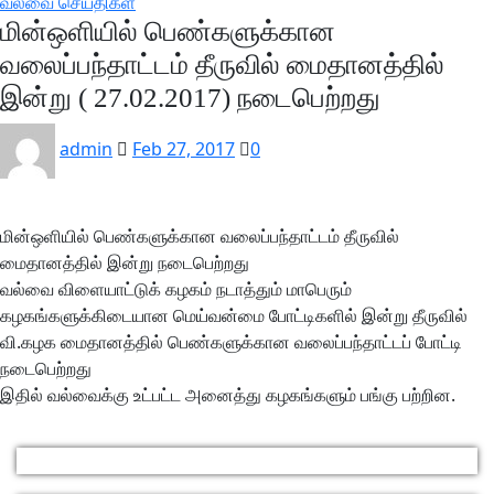
வல்வை செய்திகள்
மின்ஒளியில் பெண்களுக்கான
வலைப்பந்தாட்டம் தீருவில் மைதானத்தில்
இன்று ( 27.02.2017) நடைபெற்றது
admin
Feb 27, 2017
0
மின்ஒளியில் பெண்களுக்கான வலைப்பந்தாட்டம் தீருவில்
மைதானத்தில் இன்று நடைபெற்றது
வல்வை விளையாட்டுக் கழகம் நடாத்தும் மாபெரும்
கழகங்களுக்கிடையான மெய்வன்மை போட்டிகளில் இன்று தீருவில்
வி.கழக மைதானத்தில் பெண்களுக்கான வலைப்பந்தாட்டப் போட்டி
நடைபெற்றது
இதில் வல்வைக்கு உட்பட்ட அனைத்து கழகங்களும் பங்கு பற்றின.