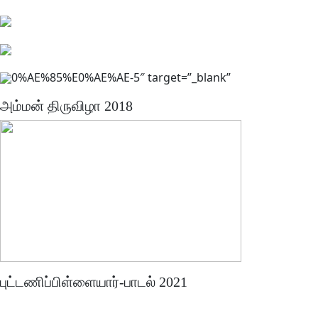
0%AE%85%E0%AE%AE-5″ target=”_blank”
அம்மன் திருவிழா 2018
புட்டணிப்பிள்ளையார்-பாடல் 2021