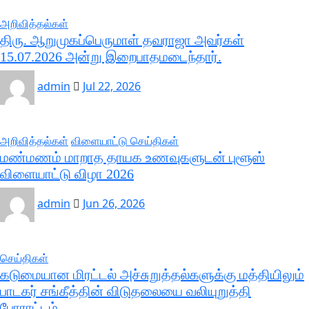
அறிவித்தல்கள்
திரு. ஆறுமுகப்பெருமாள் தவராஜா அவர்கள்
15.07.2026 அன்று இறைபாதமடைந்தார்.
admin
Jul 22, 2026
அறிவித்தல்கள்
விளையாட்டு செய்திகள்
மண்மணம் மாறாத தாயக உணவுகளுடன் புளூஸ்
விளையாட்டு விழா 2026
admin
Jun 26, 2026
செய்திகள்
கடுமையான மிரட்டல் அச்சுறுத்தல்களுக்கு மத்தியிலும்
பாடகர் சங்கீத்தின் விடுதலையை வலியுறுத்தி
போராட்டம்