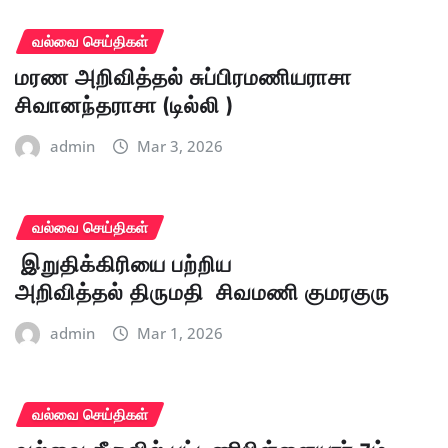
வல்வை செய்திகள்
மரண அறிவித்தல் சுப்பிரமணியராசா
சிவானந்தராசா (டில்லி )
admin
Mar 3, 2026
வல்வை செய்திகள்
இறுதிக்கிரியை பற்றிய
அறிவித்தல் திருமதி சிவமணி குமரகுரு
admin
Mar 1, 2026
வல்வை செய்திகள்