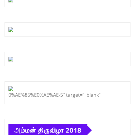
0%AE%85%E0%AE%AE-5″ target=”_blank”
அம்மன் திருவிழா 2018