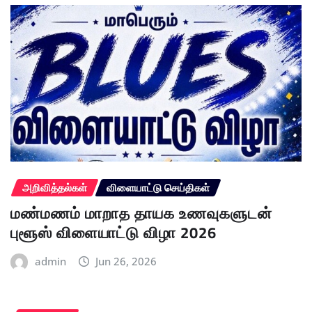
அறிவித்தல்கள்
விளையாட்டு செய்திகள்
மண்மணம் மாறாத தாயக உணவுகளுடன்
புளூஸ் விளையாட்டு விழா 2026
admin
Jun 26, 2026