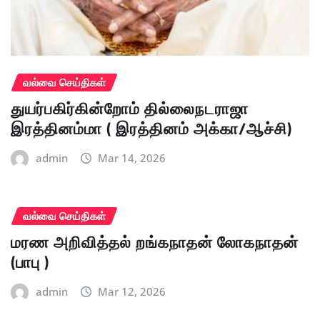
வல்வை செய்திகள்
துயர்பகிர்கின்றோம் தில்லைநடராஜா
இரத்தினம்மா ( இரத்தினம் அக்கா/ஆச்சி)
admin
Mar 14, 2026
வல்வை செய்திகள்
மரண அறிவித்தல் றங்கநாதன் லோகநாதன்
(பாபு )
admin
Mar 12, 2026