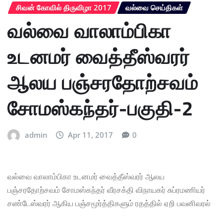
சிவன் கோவில் திருவிழா 2017
வல்வை செய்திகள்
வல்வை வாலாம்பிகா
உடனமர் வைத்தீஸ்வரர்
ஆலய பஞ்சரதோற்சவம்
சோமஸ்கந்தர்-பகுதி-2
admin
Apr 11, 2017
0
வல்வை வாலாம்பிகா உடனமர் வைத்தீஸ்வரர் ஆலய
பஞ்சரதோற்சவம் சோமஸ்கந்தர் வீரசக்தி விநாயகர் சுப்ரமணியர்
சண்டேஸ்வரர் ஆகிய பஞ்சமூர்த்திகளும் ரதத்தில் ஏறி பவனிவரல்