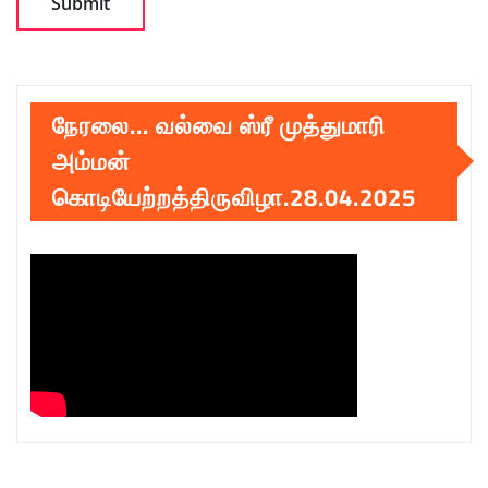
நேரலை… வல்வை ஸ்ரீ முத்துமாரி
அம்மன்
கொடியேற்றத்திருவிழா.28.04.2025