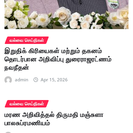
வல்வை செய்திகள்
இறுதிக் கிரியைகள் மற்றும் தகனம்
தொடர்பான அறிவிப்பு துரைராஜரட்ணம்
நவநீதன்
admin
Apr 15, 2026
வல்வை செய்திகள்
மரண அறிவித்தல் திருமதி மஞ்சுளா
பாலசுப்ரமணியம்