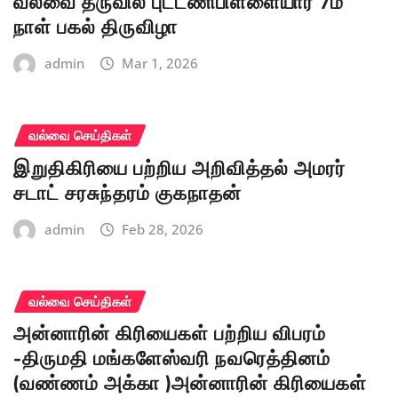
வல்வை தீருவில் புட்டணிபிள்ளையார் 7ம்
நாள் பகல் திருவிழா
admin
Mar 1, 2026
வல்வை செய்திகள்
இறுதிகிரியை பற்றிய அறிவித்தல் அமரர்
சடாட் சரசுந்தரம் குகநாதன்
admin
Feb 28, 2026
வல்வை செய்திகள்
அன்னாரின் கிரியைகள் பற்றிய விபரம்
-திருமதி மங்களேஸ்வரி நவரெத்தினம்
(வண்ணம் அக்கா )அன்னாரின் கிரியைகள்