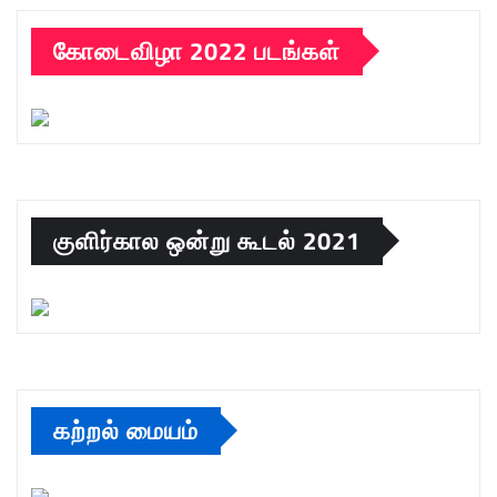
கோடைவிழா 2022 படங்கள்
குளிர்கால ஒன்று கூடல் 2021
கற்றல் மையம்