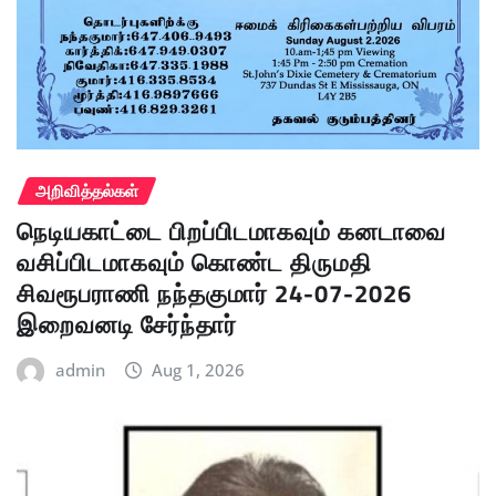
அறிவித்தல்கள்
நெடியகாட்டை பிறப்பிடமாகவும் கனடாவை
வசிப்பிடமாகவும் கொண்ட திருமதி
சிவரூபராணி நந்தகுமார் 24-07-2026
இறைவனடி சேர்ந்தார்
admin
Aug 1, 2026