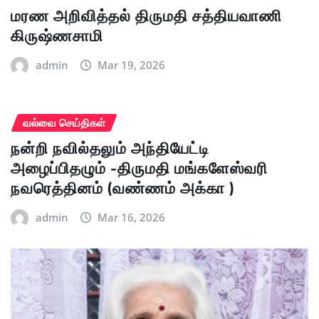
மரண அறிவித்தல் திருமதி சத்தியவாணி
கிருஷ்ணசாமி
admin
Mar 19, 2026
வல்வை செய்திகள்
நன்றி நவில்தலும் அந்தியேட்டி
அழைப்பிதழும் -திருமதி மங்களேஸ்வரி
நவரெத்தினம் (வண்ணம் அக்கா )
admin
Mar 16, 2026