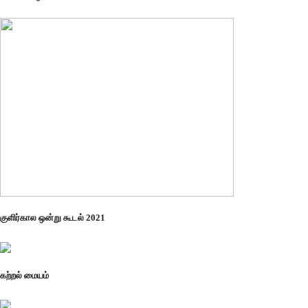
குளிர்கால ஒன்று கூடல் 2021
கற்றல் மையம்