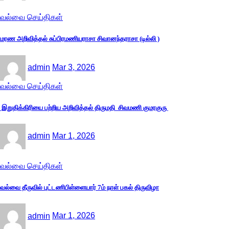
வல்வை செய்திகள்
மரண அறிவித்தல் சுப்பிரமணியராசா சிவானந்தராசா (டில்லி )
admin
Mar 3, 2026
வல்வை செய்திகள்
இறுதிக்கிரியை பற்றிய அறிவித்தல் திருமதி சிவமணி குமரகுரு
admin
Mar 1, 2026
வல்வை செய்திகள்
வல்வை தீருவில் புட்டணிபிள்ளையார் 7ம் நாள் பகல் திருவிழா
admin
Mar 1, 2026