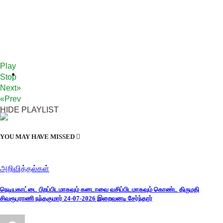
Play
Stop
Next»
«Prev
HIDE PLAYLIST
YOU MAY HAVE MISSED
அறிவித்தல்கள்
நெடியகாட்டை பிறப்பிடமாகவும் கனடாவை வசிப்பிடமாகவும் கொண்ட திருமதி
சிவரூபராணி நந்தகுமார் 24-07-2026 இறைவனடி சேர்ந்தார்