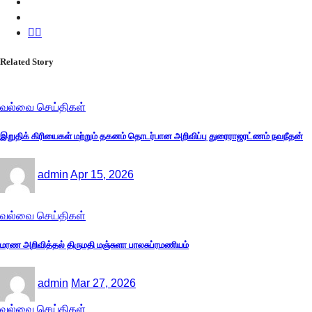
Related Story
வல்வை செய்திகள்
இறுதிக் கிரியைகள் மற்றும் தகனம் தொடர்பான அறிவிப்பு துரைராஜரட்ணம் நவநீதன்
admin
Apr 15, 2026
வல்வை செய்திகள்
மரண அறிவித்தல் திருமதி மஞ்சுளா பாலசுப்ரமணியம்
admin
Mar 27, 2026
வல்வை செய்திகள்