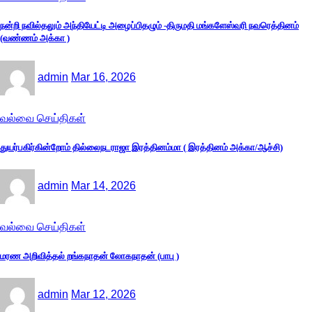
நன்றி நவில்தலும் அந்தியேட்டி அழைப்பிதழும் -திருமதி மங்களேஸ்வரி நவரெத்தினம்
(வண்ணம் அக்கா )
admin
Mar 16, 2026
வல்வை செய்திகள்
துயர்பகிர்கின்றோம் தில்லைநடராஜா இரத்தினம்மா ( இரத்தினம் அக்கா/ஆச்சி)
admin
Mar 14, 2026
வல்வை செய்திகள்
மரண அறிவித்தல் றங்கநாதன் லோகநாதன் (பாபு )
admin
Mar 12, 2026