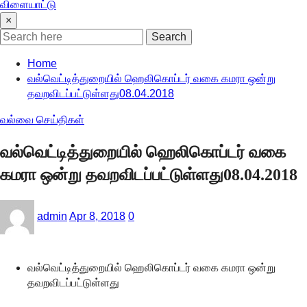
விளையாட்டு
×
Search
Home
வல்வெட்டித்துறையில் ஹெலிகொப்டர் வகை கமரா ஒன்று
தவறவிடப்பட்டுள்ளது08.04.2018
வல்வை செய்திகள்
வல்வெட்டித்துறையில் ஹெலிகொப்டர் வகை
கமரா ஒன்று தவறவிடப்பட்டுள்ளது08.04.2018
admin
Apr 8, 2018
0
வல்வெட்டித்துறையில் ஹெலிகொப்டர் வகை கமரா ஒன்று
தவறவிடப்பட்டுள்ளது