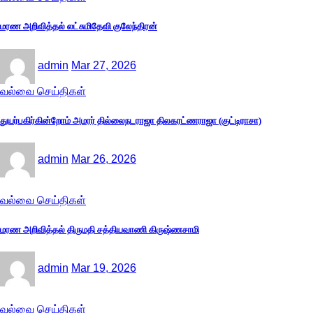
மரண அறிவித்தல் லட்சுமிதேவி குலேந்திரன்
admin
Mar 27, 2026
வல்வை செய்திகள்
துயர்பகிர்கின்றோம் அமரர் தில்லைநடராஜா திலகரட்ணராஜா (குட்டிராசா)
admin
Mar 26, 2026
வல்வை செய்திகள்
மரண அறிவித்தல் திருமதி சத்தியவாணி கிருஷ்ணசாமி
admin
Mar 19, 2026
வல்வை செய்திகள்