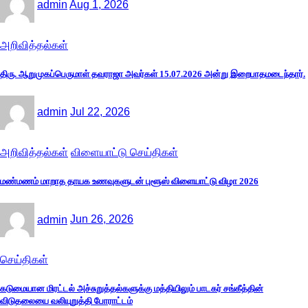
admin
Aug 1, 2026
அறிவித்தல்கள்
திரு. ஆறுமுகப்பெருமாள் தவராஜா அவர்கள் 15.07.2026 அன்று இறைபாதமடைந்தார்.
admin
Jul 22, 2026
அறிவித்தல்கள்
விளையாட்டு செய்திகள்
மண்மணம் மாறாத தாயக உணவுகளுடன் புளூஸ் விளையாட்டு விழா 2026
admin
Jun 26, 2026
செய்திகள்
கடுமையான மிரட்டல் அச்சுறுத்தல்களுக்கு மத்தியிலும் பாடகர் சங்கீத்தின்
விடுதலையை வலியுறுத்தி போராட்டம்