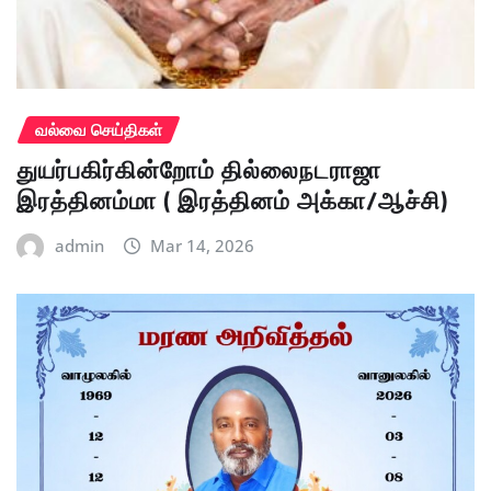
வல்வை செய்திகள்
துயர்பகிர்கின்றோம் தில்லைநடராஜா
இரத்தினம்மா ( இரத்தினம் அக்கா/ஆச்சி)
admin
Mar 14, 2026