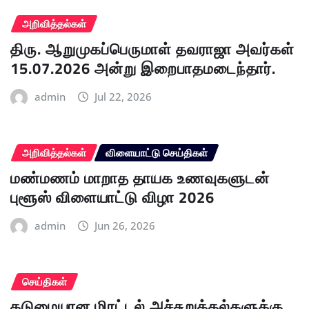
அறிவித்தல்கள்
திரு. ஆறுமுகப்பெருமாள் தவராஜா அவர்கள்
15.07.2026 அன்று இறைபாதமடைந்தார்.
admin
Jul 22, 2026
அறிவித்தல்கள்
விளையாட்டு செய்திகள்
மண்மணம் மாறாத தாயக உணவுகளுடன்
புளூஸ் விளையாட்டு விழா 2026
admin
Jun 26, 2026
செய்திகள்
கடுமையான மிரட்டல் அச்சுறுத்தல்களுக்கு