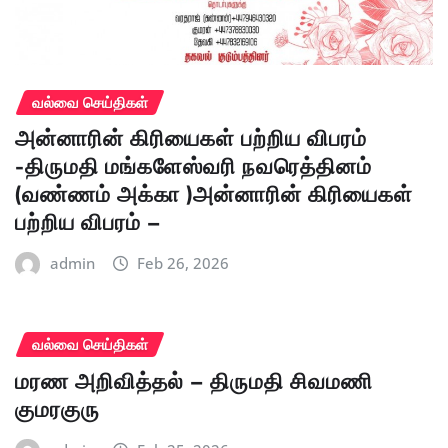
வல்வை செய்திகள்
அன்னாரின் கிரியைகள் பற்றிய விபரம்
-திருமதி மங்களேஸ்வரி நவரெத்தினம்
(வண்ணம் அக்கா )அன்னாரின் கிரியைகள்
பற்றிய விபரம் –
admin
Feb 26, 2026
வல்வை செய்திகள்
மரண அறிவித்தல் – திருமதி சிவமணி
குமரகுரு