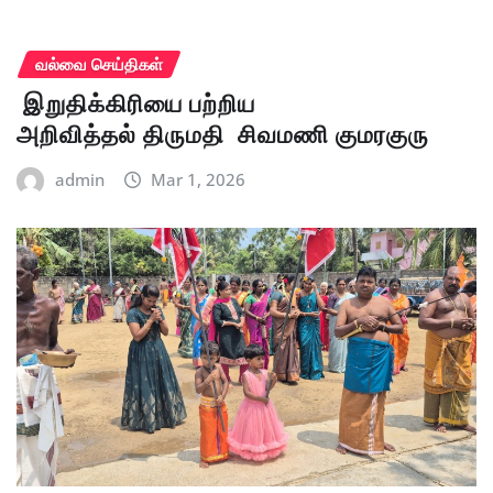
வல்வை செய்திகள்
இறுதிக்கிரியை பற்றிய
அறிவித்தல் திருமதி சிவமணி குமரகுரு
admin
Mar 1, 2026