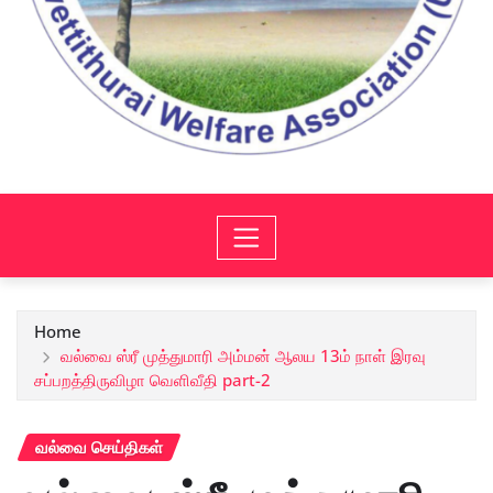
Home
வல்வை ஸ்ரீ முத்துமாரி அம்மன் ஆலய 13ம் நாள் இரவு
சப்பறத்திருவிழா வெளிவீதி part-2
வல்வை செய்திகள்