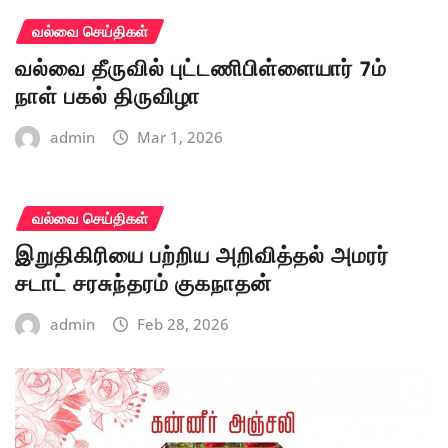
வல்வை செய்திகள்
வல்வை தீருவில் புட்டணிபிள்ளையார் 7ம்
நாள் பகல் திருவிழா
admin
Mar 1, 2026
வல்வை செய்திகள்
இறுதிகிரியை பற்றிய அறிவித்தல் அமரர்
சடாட் சரசுந்தரம் குகநாதன்
admin
Feb 28, 2026