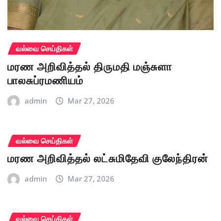
வல்வை செய்திகள்
மரண அறிவித்தல் திருமதி மஞ்சுளா
பாலசுப்ரமணியம்
admin
Mar 27, 2026
வல்வை செய்திகள்
மரண அறிவித்தல் லட்சுமிதேவி குலேந்திரன்
admin
Mar 27, 2026
வல்வை செய்திகள்