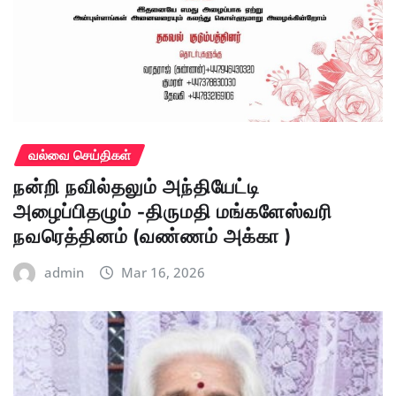
வல்வை செய்திகள்
நன்றி நவில்தலும் அந்தியேட்டி
அழைப்பிதழும் -திருமதி மங்களேஸ்வரி
நவரெத்தினம் (வண்ணம் அக்கா )
admin
Mar 16, 2026