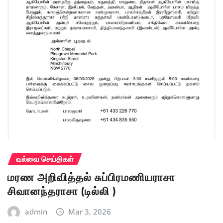
வல்வை செய்திகள்
மரண அறிவித்தல் சுப்பிரமணியராசா
சிவானந்தராசா (டில்லி )
admin
Mar 3, 2026