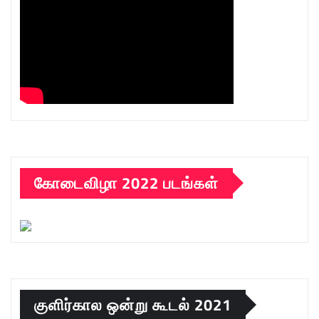
கோடைவிழா 2022 படங்கள்
குளிர்கால ஒன்று கூடல் 2021