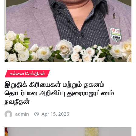
வல்வை செய்திகள்
இறுதிக் கிரியைகள் மற்றும் தகனம்
தொடர்பான அறிவிப்பு துரைராஜரட்ணம்
நவநீதன்
admin
Apr 15, 2026