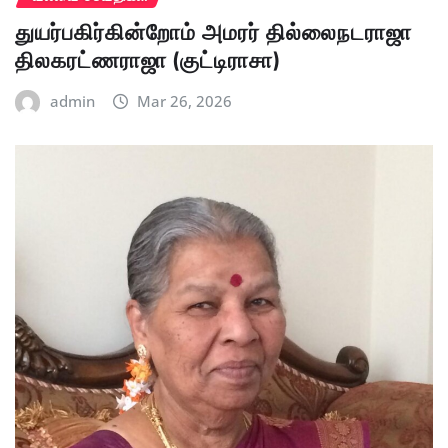
துயர்பகிர்கின்றோம் அமரர் தில்லைநடராஜா
திலகரட்ணராஜா (குட்டிராசா)
admin
Mar 26, 2026