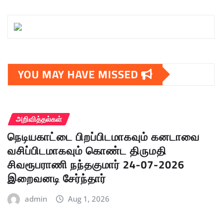
YOU MAY HAVE MISSED
அறிவித்தல்கள்
நெடியகாட்டை பிறப்பிடமாகவும் கனடாவை
வசிப்பிடமாகவும் கொண்ட திருமதி
சிவரூபராணி நந்தகுமார் 24-07-2026
இறைவனடி சேர்ந்தார்
admin
Aug 1, 2026