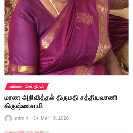
வல்வை செய்திகள்
மரண அறிவித்தல் திருமதி சத்தியவாணி
கிருஷ்ணசாமி
admin
Mar 19, 2026