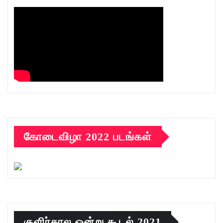
கோடைவிழா 2022 படங்கள்
குளிர்கால ஒன்று கூடல் 2021