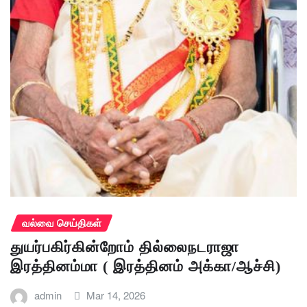
வல்வை செய்திகள்
துயர்பகிர்கின்றோம் தில்லைநடராஜா
இரத்தினம்மா ( இரத்தினம் அக்கா/ஆச்சி)
admin
Mar 14, 2026