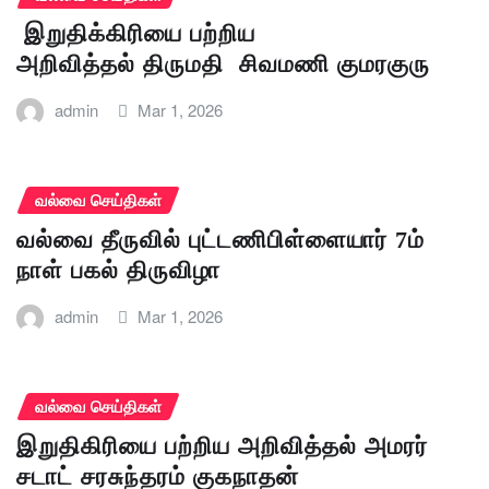
இறுதிக்கிரியை பற்றிய
அறிவித்தல் திருமதி சிவமணி குமரகுரு
admin
Mar 1, 2026
வல்வை செய்திகள்
வல்வை தீருவில் புட்டணிபிள்ளையார் 7ம்
நாள் பகல் திருவிழா
admin
Mar 1, 2026
வல்வை செய்திகள்
இறுதிகிரியை பற்றிய அறிவித்தல் அமரர்
சடாட் சரசுந்தரம் குகநாதன்