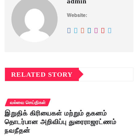
admin
Website:
RELATED STORY
வல்வை செய்திகள்
இறுதிக் கிரியைகள் மற்றும் தகனம்
தொடர்பான அறிவிப்பு துரைராஜரட்ணம்
நவநீதன்