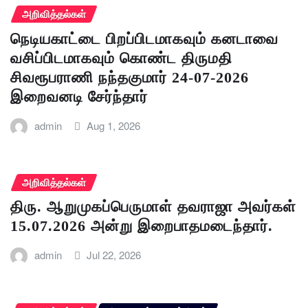
அறிவித்தல்கள்
நெடியகாட்டை பிறப்பிடமாகவும் கனடாவை
வசிப்பிடமாகவும் கொண்ட திருமதி
சிவரூபராணி நந்தகுமார் 24-07-2026
இறைவனடி சேர்ந்தார்
admin
Aug 1, 2026
அறிவித்தல்கள்
திரு. ஆறுமுகப்பெருமாள் தவராஜா அவர்கள்
15.07.2026 அன்று இறைபாதமடைந்தார்.
admin
Jul 22, 2026