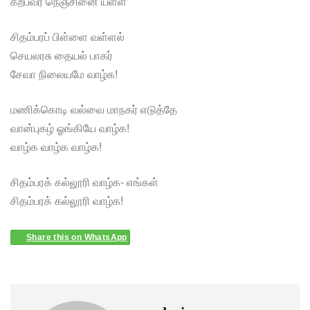
கற்பவர் நெஞ்சினை யள்ள
சிதம்பரப் பிள்ளை வள்ளல்
செயலரசு தையல் பாகர்
சேவா நிலையமே வாழ்க!
மணிக்கொடி வல்வை மாநகர் எடுத்தே
வான்புகழ் ஓங்கியே வாழ்க!
வாழ்க வாழ்க வாழ்க!
சிதம்பரக் கல்லூரி வாழ்க- எங்கள்
சிதம்பரக் கல்லூரி வாழ்க!
Share this on WhatsApp