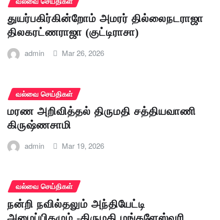
வல்வை செய்திகள்
துயர்பகிர்கின்றோம் அமரர் தில்லைநடராஜா
திலகரட்ணராஜா (குட்டிராசா)
admin
Mar 26, 2026
வல்வை செய்திகள்
மரண அறிவித்தல் திருமதி சத்தியவாணி
கிருஷ்ணசாமி
admin
Mar 19, 2026
வல்வை செய்திகள்
நன்றி நவில்தலும் அந்தியேட்டி
அழைப்பிதழும் -திருமதி மங்களேஸ்வரி