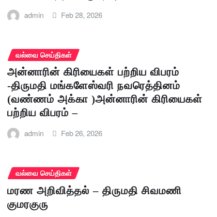
admin
Feb 28, 2026
வல்வை செய்திகள்
அன்னாரின் கிரியைகள் பற்றிய விபரம்
-திருமதி மங்களேஸ்வரி நவரெத்தினம்
(வண்ணம் அக்கா )அன்னாரின் கிரியைகள்
பற்றிய விபரம் –
admin
Feb 26, 2026
வல்வை செய்திகள்
மரண அறிவித்தல் – திருமதி சிவமணி
குமரகுரு