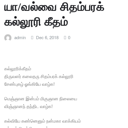
யா/வல்வை சிதம்பரக்
கல்லூரி கீதம்
admin
Dec 6, 2018
0
கல்லூரிக்கீதம்
திருவளர் கலைதரு சிதம்பரக் கல்லூரி
சேண்புகழ் ஓங்கியே வாழ்க!
மெஞ்ஞான இன்பம் மிகுஞான நிலையை
விஞ்ஞானந் தந்திட வாழ்க!
கல்வியே கண்னெனும் நன்மகா வாக்கியம்