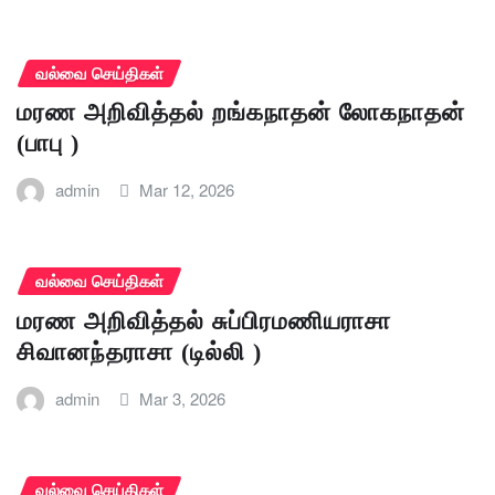
வல்வை செய்திகள்
மரண அறிவித்தல் றங்கநாதன் லோகநாதன்
(பாபு )
admin
Mar 12, 2026
வல்வை செய்திகள்
மரண அறிவித்தல் சுப்பிரமணியராசா
சிவானந்தராசா (டில்லி )
admin
Mar 3, 2026
வல்வை செய்திகள்