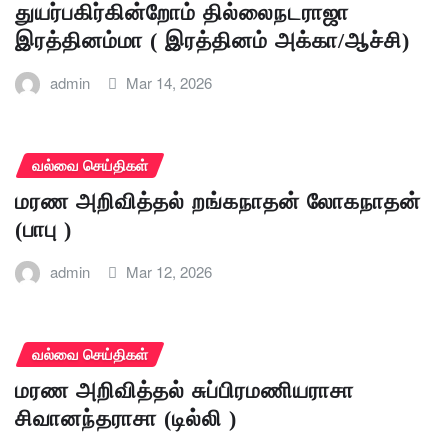
துயர்பகிர்கின்றோம் தில்லைநடராஜா
இரத்தினம்மா ( இரத்தினம் அக்கா/ஆச்சி)
admin
Mar 14, 2026
வல்வை செய்திகள்
மரண அறிவித்தல் றங்கநாதன் லோகநாதன்
(பாபு )
admin
Mar 12, 2026
வல்வை செய்திகள்
மரண அறிவித்தல் சுப்பிரமணியராசா
சிவானந்தராசா (டில்லி )