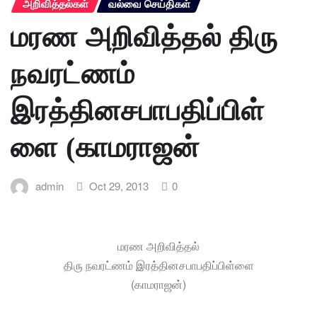
அறிவித்தல்கள்
வல்வை செய்திகள்
மரண அறிவித்தல் திரு
நவரட்ணம்
இரத்தினசபாபதிப்பிள்
ளை (காமராஜன்
admin
Oct 29, 2013
0
மரண அறிவித்தல்
திரு நவரட்ணம் இரத்தினசபாபதிப்பிள்ளை
(காமராஜன்)