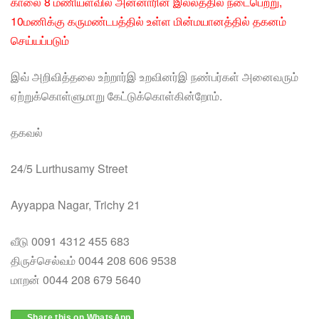
காலை 8 மணியளவில் அன்னாரின் இல்லத்தில் நடைபெற்று,
10மணிக்கு கருமண்டபத்தில் உள்ள மின்மயானத்தில் தகனம்
செய்யப்படும்
இவ் அறிவித்தலை உற்றார்இ உறவினர்இ நண்பர்கள் அனைவரும்
ஏற்றுக்கொள்ளுமாறு கேட்டுக்கொள்கின்றோம்.
தகவல்
24/5 Lurthusamy Street
Ayyappa Nagar, Trichy 21
வீடு 0091 4312 455 683
திருச்செல்வம் 0044 208 606 9538
மாறன் 0044 208 679 5640
Share this on WhatsApp