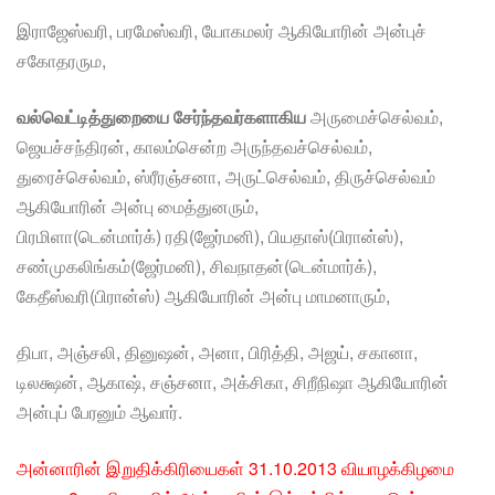
இராஜேஸ்வரி, பரமேஸ்வரி, யோகமலர் ஆகியோரின் அன்புச்
சகோதரரும,
வல்வெட்டித்துறையை சேர்ந்தவர்களாகிய
அருமைச்செல்வம்,
ஜெயச்சந்திரன், காலம்சென்ற அருந்தவச்செல்வம்,
துரைச்செல்வம், ஸ்ரீரஞ்சனா, அருட்செல்வம், திருச்செல்வம்
ஆகியோரின் அன்பு மைத்துனரும்,
பிரமிளா(டென்மார்க்) ரதி(ஜேர்மனி), பியதாஸ்(பிரான்ஸ்),
சண்முகலிங்கம்(ஜேர்மனி), சிவநாதன்(டென்மார்க்),
கேதீஸ்வரி(பிரான்ஸ்) ஆகியோரின் அன்பு மாமனாரும்,
திபா, அஞ்சலி, தினுஷன், அனா, பிரித்தி, அஜய், சகானா,
டிலக்ஷன், ஆகாஷ், சஞ்சனா, அக்சிகா, சிறீநிஷா ஆகியோரின்
அன்புப் பேரனும் ஆவார்.
அன்னாரின் இறுதிக்கிரியைகள் 31.10.2013 வியாழக்கிழமை