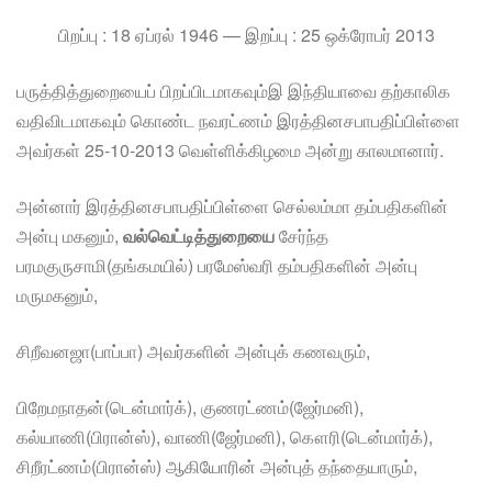
பிறப்பு : 18 ஏப்ரல் 1946 — இறப்பு : 25 ஒக்ரோபர் 2013
பருத்தித்துறையைப் பிறப்பிடமாகவும்இ இந்தியாவை தற்காலிக
வதிவிடமாகவும் கொண்ட நவரட்ணம் இரத்தினசபாபதிப்பிள்ளை
அவர்கள் 25-10-2013 வெள்ளிக்கிழமை அன்று காலமானார்.
அன்னார் இரத்தினசபாபதிப்பிள்ளை செல்லம்மா தம்பதிகளின்
அன்பு மகனும்,
வல்வெட்டித்துறையை
சேர்ந்த
பரமகுருசாமி(தங்கமயில்) பரமேஸ்வரி தம்பதிகளின் அன்பு
மருமகனும்,
சிறீவனஜா(பாப்பா) அவர்களின் அன்புக் கணவரும்,
பிறேமநாதன்(டென்மார்க்), குணரட்ணம்(ஜேர்மனி),
கல்யாணி(பிரான்ஸ்), வாணி(ஜேர்மனி), கௌரி(டென்மார்க்),
சிறீரட்ணம்(பிரான்ஸ்) ஆகியோரின் அன்புத் தந்தையாரும்,