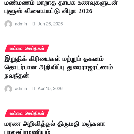
மண்மணம் மாறாத தாயக உணவுகளுடன்
புளூஸ் விளையாட்டு விழா 2026
admin
Jun 26, 2026
வல்வை செய்திகள்
இறுதிக் கிரியைகள் மற்றும் தகனம்
தொடர்பான அறிவிப்பு துரைராஜரட்ணம்
நவநீதன்
admin
Apr 15, 2026
வல்வை செய்திகள்
மரண அறிவித்தல் திருமதி மஞ்சுளா
பாலசுப்ரமணியம்