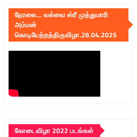
நேரலை… வல்வை ஸ்ரீ முத்துமாரி
அம்மன்
கொடியேற்றத்திருவிழா.28.04.2025
கோடைவிழா 2022 படங்கள்