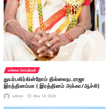
வல்வை செய்திகள்
துயர்பகிர்கின்றோம் தில்லைநடராஜா
இரத்தினம்மா ( இரத்தினம் அக்கா/ஆச்சி)
admin
Mar 14, 2026