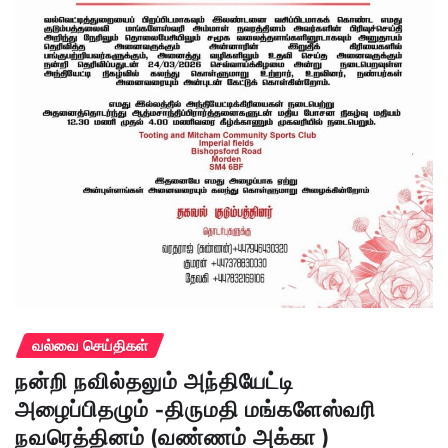
வல்வை செய்திகள்
நன்றி நவில்தலும் அந்தியேட்டி
அழைப்பிதழும் -திருமதி மங்களேஸ்வரி
நவரெத்தினம் (வண்ணம் அக்கா )