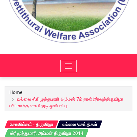
Home
வல்வை ஸ்ரீ முத்துமாரி அம்மன் 7ம் நாள் இரவுத்திருவிழா
பரிட்சாத்தமாக நேரடி ஒளிபரப்பு.
கோவில்கள் - திருவிழா
வல்வை செய்திகள்
ஸ்ரீ முத்துமாரி அம்மன் திருவிழா 2014