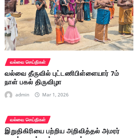
வல்வை செய்திகள்
வல்வை தீருவில் புட்டணிபிள்ளையார் 7ம்
நாள் பகல் திருவிழா
admin
Mar 1, 2026
வல்வை செய்திகள்
இறுதிகிரியை பற்றிய அறிவித்தல் அமரர்