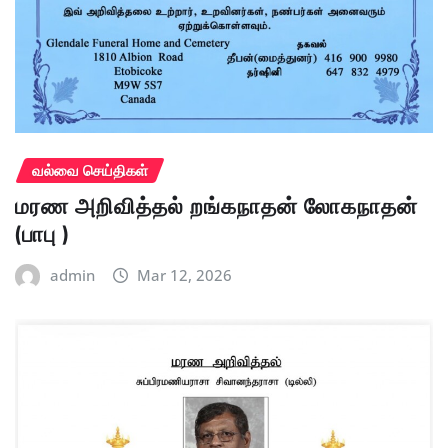
வல்வை செய்திகள்
மரண அறிவித்தல் றங்கநாதன் லோகநாதன்
(பாபு )
admin
Mar 12, 2026