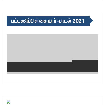
புட்டணிப்பிள்ளையார்-பாடல் 2021