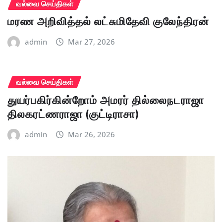
வல்வை செய்திகள்
மரண அறிவித்தல் லட்சுமிதேவி குலேந்திரன்
admin
Mar 27, 2026
வல்வை செய்திகள்
துயர்பகிர்கின்றோம் அமரர் தில்லைநடராஜா
திலகரட்ணராஜா (குட்டிராசா)
admin
Mar 26, 2026