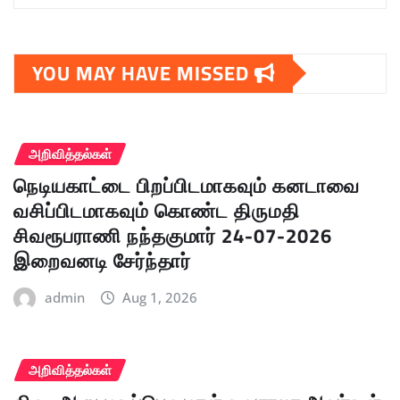
YOU MAY HAVE MISSED
அறிவித்தல்கள்
நெடியகாட்டை பிறப்பிடமாகவும் கனடாவை
வசிப்பிடமாகவும் கொண்ட திருமதி
சிவரூபராணி நந்தகுமார் 24-07-2026
இறைவனடி சேர்ந்தார்
admin
Aug 1, 2026
அறிவித்தல்கள்