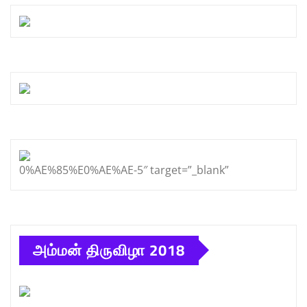
0%AE%85%E0%AE%AE-5″ target=”_blank”
அம்மன் திருவிழா 2018