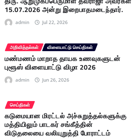
திரு. ஆறுமுகப்பெருமாள் தவராஜா அவர்கள்
15.07.2026 அன்று இறைபாதமடைந்தார்.
admin
Jul 22, 2026
அறிவித்தல்கள்
விளையாட்டு செய்திகள்
மண்மணம் மாறாத தாயக உணவுகளுடன்
புளூஸ் விளையாட்டு விழா 2026
admin
Jun 26, 2026
செய்திகள்
கடுமையான மிரட்டல் அச்சுறுத்தல்களுக்கு
மத்தியிலும் பாடகர் சங்கீத்தின்
விடுதலையை வலியுறுத்தி போராட்டம்