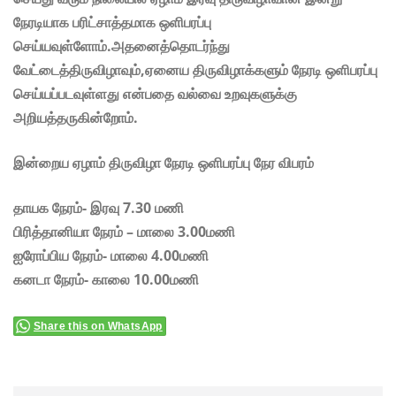
நேரடியாக பரிட்சாத்தமாக ஒளிபரப்பு
செய்யவுள்ளோம்.அதனைத்தொடர்ந்து
வேட்டைத்திருவிழாவும்,ஏனைய திருவிழாக்களும் நேரடி ஒளிபரப்பு
செய்யப்படவுள்ளது என்பதை வல்வை உறவுகளுக்கு
அறியத்தருகின்றோம்.
இன்றைய ஏழாம் திருவிழா நேரடி ஒளிபரப்பு நேர விபரம்
தாயக நேரம்- இரவு 7.30 மணி
பிரித்தானியா நேரம் – மாலை 3.00மணி
ஐரோப்பிய நேரம்- மாலை 4.00மணி
கனடா நேரம்- காலை 10.00மணி
Share this on WhatsApp