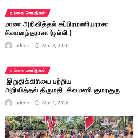
வல்வை செய்திகள்
மரண அறிவித்தல் சுப்பிரமணியராசா
சிவானந்தராசா (டில்லி )
admin
Mar 3, 2026
வல்வை செய்திகள்
இறுதிக்கிரியை பற்றிய
அறிவித்தல் திருமதி சிவமணி குமரகுரு
admin
Mar 1, 2026