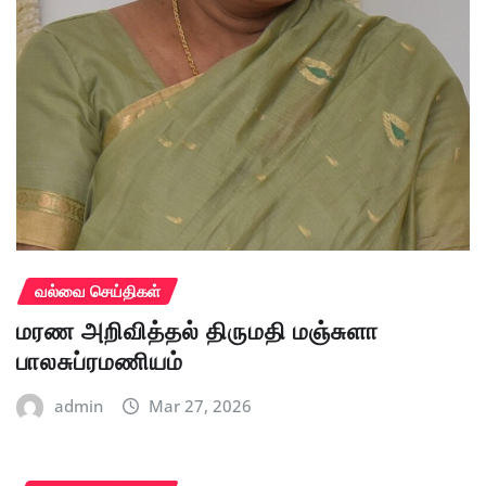
வல்வை செய்திகள்
மரண அறிவித்தல் திருமதி மஞ்சுளா
பாலசுப்ரமணியம்
admin
Mar 27, 2026