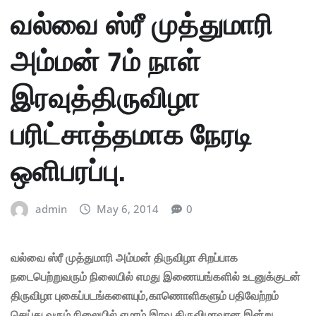
வல்வை ஸ்ரீ முத்துமாரி
அம்மன் 7ம் நாள்
இரவுத்திருவிழா
பரிட்சாத்தமாக நேரடி
ஒளிபரப்பு.
admin
May 6, 2014
0
வல்வை ஸ்ரீ முத்துமாரி அம்மன் திருவிழா சிறப்பாக
நடைபெற்றுவரும் நிலையில் எமது இணையங்களில் உடனுக்குடன்
திருவிழா புகைப்படங்களையும்,காணொளிகளும் பதிவேற்றம்
செய்து வரும் நிலையில் ஏழாம் இரவு திருவிழாவான இன்று