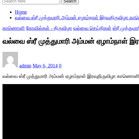
Search
Home
வல்வை ஸ்ரீ முத்துமாரி அம்மன் ஏழாம்நாள் இரவுதிருவிழா க
காணொளி
கோவில்கள் - திருவிழா
வல்வை செய்திகள்
ஸ்ரீ முத்தும
வல்வை ஸ்ரீ முத்துமாரி அம்மன் ஏழாம்நாள் 
admin
May 6, 2014
0
வல்வை ஸ்ரீ முத்துமாரி அம்மன் ஏழாம்நாள் இரவுதிருவிழா காணொளி-