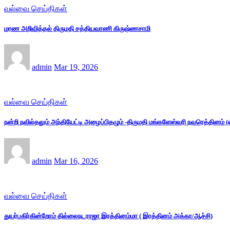
வல்வை செய்திகள்
மரண அறிவித்தல் திருமதி சத்தியவாணி கிருஷ்ணசாமி
admin
Mar 19, 2026
வல்வை செய்திகள்
நன்றி நவில்தலும் அந்தியேட்டி அழைப்பிதழும் -திருமதி மங்களேஸ்வரி நவரெத்தினம்
admin
Mar 16, 2026
வல்வை செய்திகள்
துயர்பகிர்கின்றோம் தில்லைநடராஜா இரத்தினம்மா ( இரத்தினம் அக்கா/ஆச்சி)