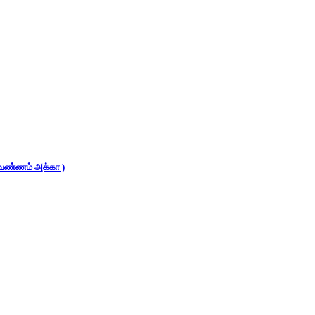
 (வண்ணம் அக்கா )