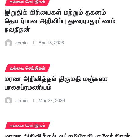
வல்வை செய்திகள்
இறுதிக் கிரியைகள் மற்றும் தகனம்
தொடர்பான அறிவிப்பு துரைராஜரட்ணம்
நவநீதன்
admin
Apr 15, 2026
வல்வை செய்திகள்
மரண அறிவித்தல் திருமதி மஞ்சுளா
பாலசுப்ரமணியம்
admin
Mar 27, 2026
வல்வை செய்திகள்
மரண அறிவித்தல் லட்சுமிதேவி குலேந்திரன்