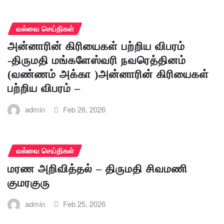
வல்வை செய்திகள்
அன்னாரின் கிரியைகள் பற்றிய விபரம்
-திருமதி மங்களேஸ்வரி நவரெத்தினம்
(வண்ணம் அக்கா )அன்னாரின் கிரியைகள்
பற்றிய விபரம் –
admin
Feb 26, 2026
வல்வை செய்திகள்
மரண அறிவித்தல் – திருமதி சிவமணி
குமரகுரு
admin
Feb 25, 2026