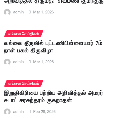
அறிவித்தல் திருமதி சிவமணி குமரகுரு
admin
Mar 1, 2026
வல்வை செய்திகள்
வல்வை தீருவில் புட்டணிபிள்ளையார் 7ம்
நாள் பகல் திருவிழா
admin
Mar 1, 2026
வல்வை செய்திகள்
இறுதிகிரியை பற்றிய அறிவித்தல் அமரர்
சடாட் சரசுந்தரம் குகநாதன்
admin
Feb 28, 2026