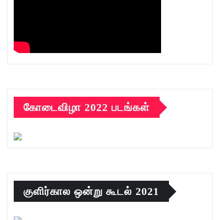
கோடைவிழா 2022 படங்கள்
குளிர்கால ஒன்று கூடல் 2021