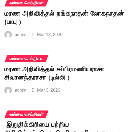
வல்வை செய்திகள்
மரண அறிவித்தல் றங்கநாதன் லோகநாதன்
(பாபு )
admin
Mar 12, 2026
வல்வை செய்திகள்
மரண அறிவித்தல் சுப்பிரமணியராசா
சிவானந்தராசா (டில்லி )
admin
Mar 3, 2026
வல்வை செய்திகள்
இறுதிக்கிரியை பற்றிய