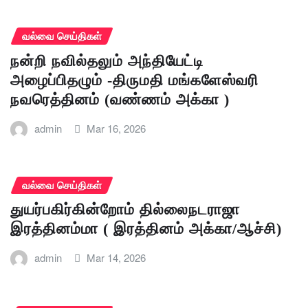
வல்வை செய்திகள்
நன்றி நவில்தலும் அந்தியேட்டி
அழைப்பிதழும் -திருமதி மங்களேஸ்வரி
நவரெத்தினம் (வண்ணம் அக்கா )
admin
Mar 16, 2026
வல்வை செய்திகள்
துயர்பகிர்கின்றோம் தில்லைநடராஜா
இரத்தினம்மா ( இரத்தினம் அக்கா/ஆச்சி)
admin
Mar 14, 2026