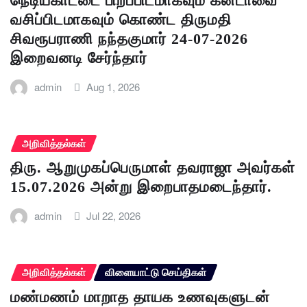
நெடியகாட்டை பிறப்பிடமாகவும் கனடாவை
வசிப்பிடமாகவும் கொண்ட திருமதி
சிவரூபராணி நந்தகுமார் 24-07-2026
இறைவனடி சேர்ந்தார்
admin
Aug 1, 2026
அறிவித்தல்கள்
திரு. ஆறுமுகப்பெருமாள் தவராஜா அவர்கள்
15.07.2026 அன்று இறைபாதமடைந்தார்.
admin
Jul 22, 2026
அறிவித்தல்கள்
விளையாட்டு செய்திகள்
மண்மணம் மாறாத தாயக உணவுகளுடன்