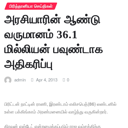
பிரித்தானியா செய்திகள்
அரசியாரின் ஆண்டு
வருமானம் 36.1
மில்லியன் பவுண்டாக
அதிகரிப்பு
admin
Apr 4, 2013
0
பிரிட்டன் நாட்டின் ராணி, இரண்டாம் எலிசபெத்(86) லண்டனில்
உள்ள பக்கிங்காம் அரண்மனையில் வாழ்ந்து வருகின்றார்.
கிரவுன் எஸ்டேட் என்றழைக்கப்படும் ராஜ வம்சத்திற்கு