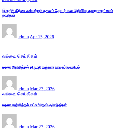
இறுதிக் கிரியைகள் மற்றும் தகனம் தொடர்பான அறிவிப்பு துரைராஜரட்ணம்
நவநீதன்
admin
Apr 15, 2026
வல்வை செய்திகள்
மரண அறிவித்தல் திருமதி மஞ்சுளா பாலசுப்ரமணியம்
admin
Mar 27, 2026
வல்வை செய்திகள்
மரண அறிவித்தல் லட்சுமிதேவி குலேந்திரன்
admin
Mar 27, 2026