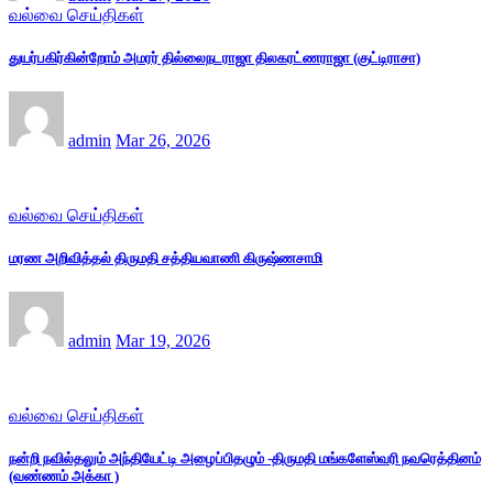
வல்வை செய்திகள்
துயர்பகிர்கின்றோம் அமரர் தில்லைநடராஜா திலகரட்ணராஜா (குட்டிராசா)
admin
Mar 26, 2026
வல்வை செய்திகள்
மரண அறிவித்தல் திருமதி சத்தியவாணி கிருஷ்ணசாமி
admin
Mar 19, 2026
வல்வை செய்திகள்
நன்றி நவில்தலும் அந்தியேட்டி அழைப்பிதழும் -திருமதி மங்களேஸ்வரி நவரெத்தினம்
(வண்ணம் அக்கா )