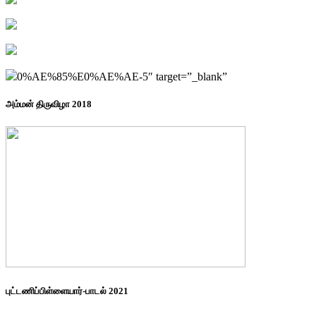
0%AE%85%E0%AE%AE-5″ target=”_blank”
அம்மன் திருவிழா 2018
புட்டணிப்பிள்ளையார்-பாடல் 2021