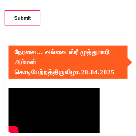
நேரலை… வல்வை ஸ்ரீ முத்துமாரி
அம்மன்
கொடியேற்றத்திருவிழா.28.04.2025