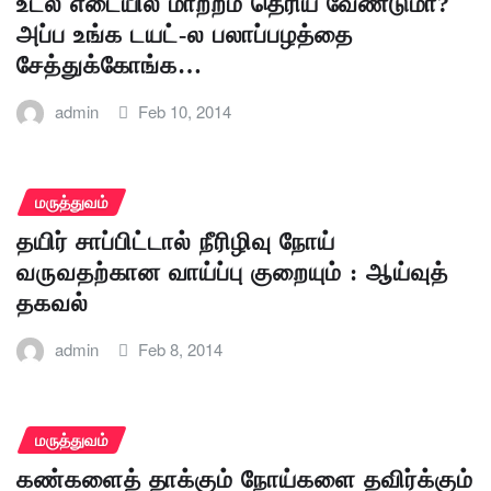
உடல் எடையில் மாற்றம் தெரிய வேண்டுமா?
அப்ப உங்க டயட்-ல பலாப்பழத்தை
சேத்துக்கோங்க…
admin
Feb 10, 2014
மருத்துவம்
தயிர் சாப்பிட்டால் நீரிழிவு நோய்
வருவதற்கான வாய்ப்பு குறையும் : ஆய்வுத்
தகவல்
admin
Feb 8, 2014
மருத்துவம்
கண்களைத் தாக்கும் நோய்களை தவிர்க்கும்