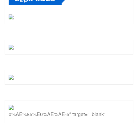
0%AE%85%E0%AE%AE-5″ target=”_blank”