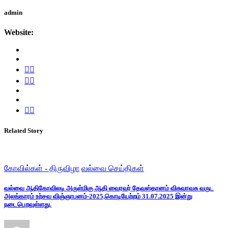
admin
Website:
Related Story
கோவில்கள் - திருவிழா
வல்வை செய்திகள்
வல்வை ஆதிகோவிலடி அருள்மிகு ஆதி வைரவர் தேவஸ்தானம் விசுவாவசு வருட
அலங்காரம் உற்சவ விஞ்ஞாபனம்-2025,கொடியேற்றம் 31.07.2025 இன்று
நடைபெறவுள்ளது.