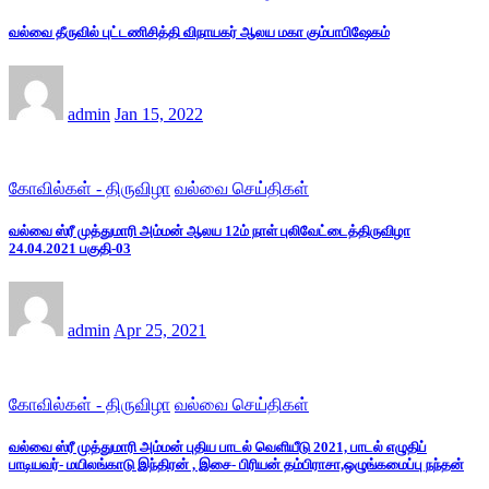
வல்வை தீருவில் புட்டணிசித்தி விநாயகர் ஆலய மகா கும்பாபிஷேகம்
admin
Jan 15, 2022
கோவில்கள் - திருவிழா
வல்வை செய்திகள்
வல்வை ஸ்ரீ முத்துமாரி அம்மன் ஆலய 12ம் நாள் புலிவேட்டைத்திருவிழா
24.04.2021 பகுதி-03
admin
Apr 25, 2021
கோவில்கள் - திருவிழா
வல்வை செய்திகள்
வல்வை ஸ்ரீ முத்துமாரி அம்மன் புதிய பாடல் வெளியீடு 2021, பாடல் எழுதிப்
பாடியவர்- மயிலங்காடு இந்திரன் , இசை- பிரியன் தம்பிராசா,ஒழுங்கமைப்பு நந்தன்