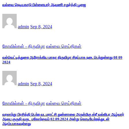
வல்வை நெடியகாடு பிள்ளையார் ஆவணி சதுர்த்தி பூஜை
admin
Sep 8, 2024
கோவில்கள் - திருவிழா
வல்வை செய்திகள்
வல்வெட்டித்துறை ஆரோக்கிய மாதா திருவிழா சிறப்பாக நடைபெற்றுள்ளது 08 09
2024
admin
Sep 8, 2024
கோவில்கள் - திருவிழா
வல்வை செய்திகள்
வரலாற்று பிரசித்தி பெற்ற வடமராட்சி துன்னாலை அருள்மிகு ஸ்ரீ வல்லிபுர ஆழ்வார்
ஆலய குருதி வருட மகோற்சவம் 02.09.2024 அன்று கொடியேற்றத்துடன்
ஆரம்பமாகவுள்ளது