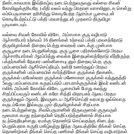
நீண்டகாலமாக இவ்நிகழ்வு நடைபெற்றுவருவது வல்வை சிவன்
கோவிலுக்குரியதே ) வீதி வலம் வந்து பிரதான வாசலினூடக சென்று
எம்பெருமானை தரிசித்து கொடியேற்ற ஆராம்பா பூசையுடன்
கொடியேற்றப்பட்டு பக்தி பரவசத்துடன் முதலாம் திருவிழா
முடிவடையும்.
வல்வை சிவன் கோவில் விசேட அம்சமாக குரு வழிபாடு
ஆச்சாரியார் உற்சவம் 16 தினங்கள் உற்சவம் பக்தி பரவசத்தோடு
திருவிழாக்கள் நிறைவு பெற்று வைரவர் மடைக்கு முன்பாக
குருபூசை நடைபெறுகின்றது. குரு பூசை பதிகங்களோடு பிரதம
ஆச்சாரியார்கள் ஆரம்பித்து வைக்க இறையுள்ளத்தோடு வீற்றிருந்த
பக்தர்களின் தேவார பண்னிசையுடனும் நிறைவு பெற. குரு
பரம்பரையின் ஆசீச்செய்தியும். நன்றி உணர்தலும் பிரதம
குருக்களின் பரம்பரையில் கார்த்திகேச குருக்கல் நீலகண்ட
குருக்கல் பரமேஸ்வரா குருக்கல் மணோகரா குருக்கல் வந்துதத்தி
5வது பரம்பரையாக கருதப்படும் பராபராக்குருக்கல் இவர் லண்டன்
ஈலிங் அம்மன் கோவில் விசேட பூசையின் போது கலந்து
சிறப்பிப்பவரும் லண்டன் கரோ சித்தி விநாயகர் ஆலய பிரதம
குருக்கலும் ஆவார். இவருடைய ஆசீச்செய்தி வரமாறு ஒவ்வொரு
வருடம்போல இவ்வருடமும் திருவிழாக்கள் சிறப்பாக
நடைபெற்றுள்ளது. சிவபெருமானின் திருவருளால் குருவருள்
மூலமாக எமது தந்தையின் நெறிப்படுத்தலினால் சிறப்பாக
நடந்தெறியுள்ளது. ஏமக்கு தொண்டு செய்வதற்கு கிடைத்த
பெறுபெறாக கருதி மகிழ்வுற்று இந்த ஆலயத்திலே நீங்கள் செய்த
தொண்டுகள் நீங்கள் செய்த பணிகள் நீங்கள் செய்த வழிபாடுகள்