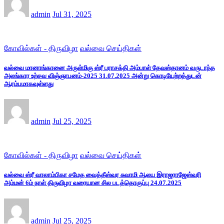
admin
Jul 31, 2025
கோவில்கள் - திருவிழா
வல்வை செய்திகள்
வல்வை மானாங்கானை அருள்மிகு ஸ்ரீ பராசக்தி அம்பாள் தேவஸ்தானம் வருடாந்த
அலங்கார உற்சவ விஞ்ஞாபனம்-2025 31.07.2025 அன்று கொடியேற்றத்துடன்
ஆரம்பமாகவுள்ளது
admin
Jul 25, 2025
கோவில்கள் - திருவிழா
வல்வை செய்திகள்
வல்வை ஸ்ரீ வாலாம்பிகா சமேத வைத்தீஸ்வர சுவாமி ஆலய இராஜராஜேஸ்வரி
அம்மன் 6ம் நாள் திருவிழா வரையான சில படத்தொகுப்பு 24.07.2025
admin
Jul 25, 2025