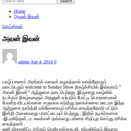
Search
Home
அவன் இவன்
செய்திகள்
அவன் இவன்
admin
Apr 4, 2016
0
யாழ்ப்பாணம் அரங்கக் கலைக் கழகத்தால் வாரந்தோரும்
நடைபெறும் welcome to Sunday Show நிகழ்ச்சியில் இவ்வாரம் ”
அவன் இவன்” ஆற்றுகை நடைபெற்றது .இருவரது வாழ்வில்
நடக்கும் நிகழ்வுகளும் அதனுள் ஏற்படும் போட்டி பொறாமைகள்
போன்ற விடயங்களை கருவாக எடுத்து நகைச்சுவை ஊடாக இந்த
ஆற்றுகை நகர்த்தி எல்லோரையும் ரசிக்க வைத்ததோடு மட்டும்
இன்றி அனைவரது பாராட்டையும் பெற்றது . இதில் நடிகர்களாக
-இ.மகிந்தன், ம. சுலக்சன் தங்களது பங்கை சிறப்புற செய்து ரசிக்க
வைத்தனர் .
ஓளி விதானிப்பு அற்றும் நெறியாள்கை-தி. தர்மலிங்கம்.இவரது