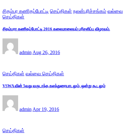
சிதம்பர கணிதப்போட்டி
செய்திகள்
நலன்புரிச்சங்கம்
வல்வை
செய்திகள்
சிதம்பரா கணிதப்போட்டி 2016 கலைமாலையும் பரிசளிப்பு விழாவும்.
admin
Aug 26, 2016
செய்திகள்
வல்வை செய்திகள்
VSWA வின் 5வது வருடாந்த கலந்துரையாடலும், ஒன்று கூடலும்
admin
Apr 19, 2016
செய்திகள்