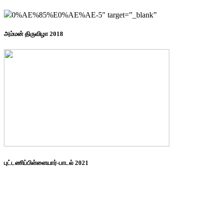
0%AE%85%E0%AE%AE-5″ target=”_blank”
அம்மன் திருவிழா 2018
புட்டணிப்பிள்ளையார்-பாடல் 2021