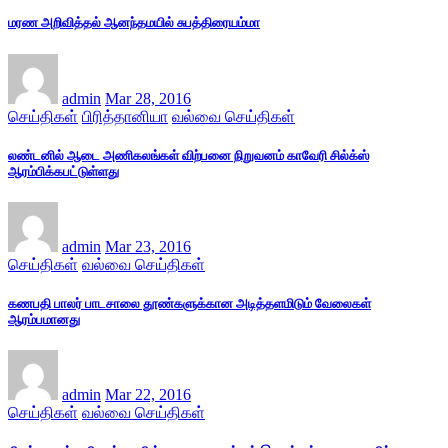
மரண அறிவித்தல் ஆனந்தமயில் சுபத்திரையம்மா
admin
Mar 28, 2016
செய்திகள்
பிரித்தானியா
வல்வை செய்திகள்
லண்டனில் ஆடை அணிகலங்கள் விற்பனை நிறுவனம் காவேரி சில்க்ஸ்
ஆரம்பிக்கபட்டுள்ளது
admin
Mar 23, 2016
செய்திகள்
வல்வை செய்திகள்
கணபதி பாலர் பாடசாலை தூண்களுக்கான அடித்தளமிடும் வேலைகள்
ஆரம்பமானது
admin
Mar 22, 2016
செய்திகள்
வல்வை செய்திகள்