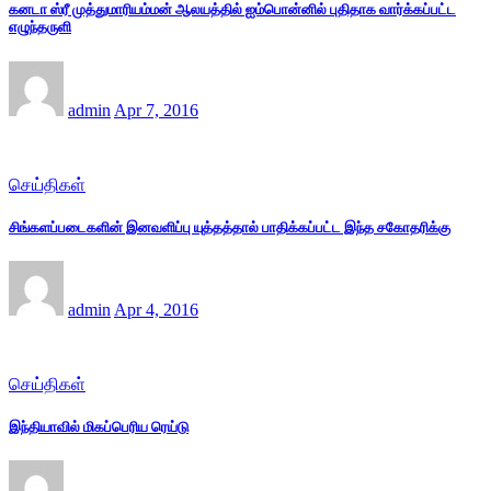
கனடா ஸ்ரீ முத்துமாரியம்மன் ஆலயத்தில் ஐம்பொன்னில் புதிதாக வார்க்கப்பட்ட
எழுந்தருளி
admin
Apr 7, 2016
செய்திகள்
சிங்களப்படைகளின் இனவளிப்பு யுத்தத்தால் பாதிக்கப்பட்ட இந்த சகோதரிக்கு
admin
Apr 4, 2016
செய்திகள்
இந்தியாவில் மிகப்பெரிய ரெய்டு