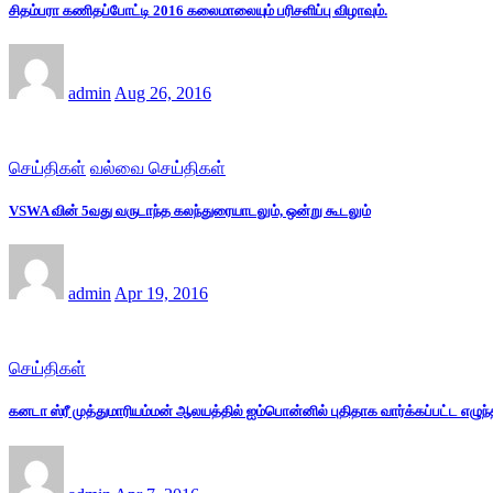
சிதம்பரா கணிதப்போட்டி 2016 கலைமாலையும் பரிசளிப்பு விழாவும்.
admin
Aug 26, 2016
செய்திகள்
வல்வை செய்திகள்
VSWA வின் 5வது வருடாந்த கலந்துரையாடலும், ஒன்று கூடலும்
admin
Apr 19, 2016
செய்திகள்
கனடா ஸ்ரீ முத்துமாரியம்மன் ஆலயத்தில் ஐம்பொன்னில் புதிதாக வார்க்கப்பட்ட எழுந்