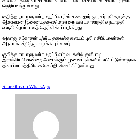
சிரேஸ்ட தலைவர் தீபனின் உறவினர் என விசாரணைகளின் மூலம்
தெரியவந்துள்ளது.
குறித்த நாடாளுமன்ற உறுப்பினரின் சகோதரர் ஒருவர் புலிகளுக்கு
ஆதரவான இணையத்தளமொன்றை சுவிட்சர்லாந்தில் நடாத்தி
வருகின்றார் எனத் தெரிவிக்கப்படுகிறது.
அவரது சகோதரர் பற்றிய தகவல்களையும் புலி எதிர்ப்பாளர்கள்
அரசாங்கத்திற்கு வழங்கியுள்ளனர்.
குறித்த நாடாளுமன்ற உறுப்பினர் வடக்கில் தனி ஈழ
இராச்சியமொன்றை அமைக்கும் முனைப்புக்களில் ஈடுபட்டுள்ளதாக
திவயின பத்திரிகை செய்தி வெளியிட்டுள்ளது.
Share this on WhatsApp