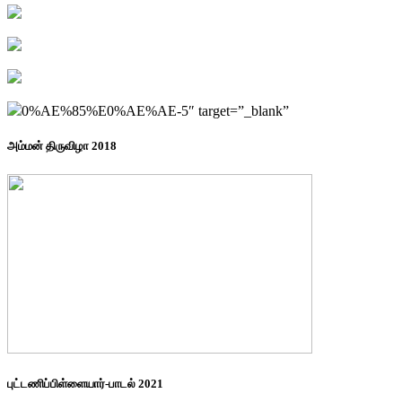
0%AE%85%E0%AE%AE-5″ target=”_blank”
அம்மன் திருவிழா 2018
புட்டணிப்பிள்ளையார்-பாடல் 2021